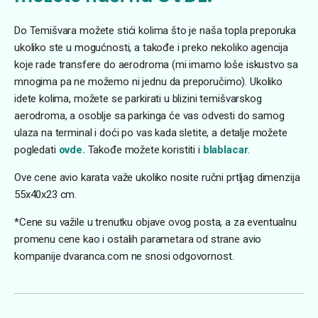
Do Temišvara možete stići kolima što je naša topla preporuka
ukoliko ste u mogućnosti, a takođe i preko nekoliko agencija
koje rade transfere do aerodroma (mi imamo loše iskustvo sa
mnogima pa ne možemo ni jednu da preporučimo). Ukoliko
idete kolima, možete se parkirati u blizini temišvarskog
aerodroma, a osoblje sa parkinga će vas odvesti do samog
ulaza na terminal i doći po vas kada sletite, a detalje možete
pogledati
ovde.
Takođe možete koristiti i
blablacar
.
Ove cene avio karata važe ukoliko nosite ručni prtljag dimenzija
55x40x23 cm.
*Cene su važile u trenutku objave ovog posta, a za eventualnu
promenu cene kao i ostalih parametara od strane avio
kompanije dvaranca.com ne snosi odgovornost.