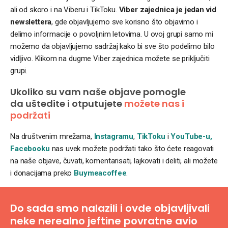
ali od skoro i na Viberu i TikToku.
Viber zajednica je jedan vid
newslettera
, gde objavljujemo sve korisno što objavimo i
delimo informacije o povoljnim letovima. U ovoj grupi samo mi
možemo da objavljujemo sadržaj kako bi sve što podelimo bilo
vidljivo. Klikom na dugme Viber zajednica možete se priključiti
grupi.
Ukoliko su vam naše objave pomogle
da uštedite i otputujete
možete nas i
podržati
Na društvenim mrežama,
Instagramu
,
TikToku
i
YouTube-u,
Facebooku
nas uvek možete podržati tako što ćete reagovati
na naše objave, čuvati, komentarisati, lajkovati i deliti, ali možete
i donacijama preko
Buymeacoffee
.
Do sada smo nalazili i ovde objavljivali
neke nerealno jeftine povratne avio