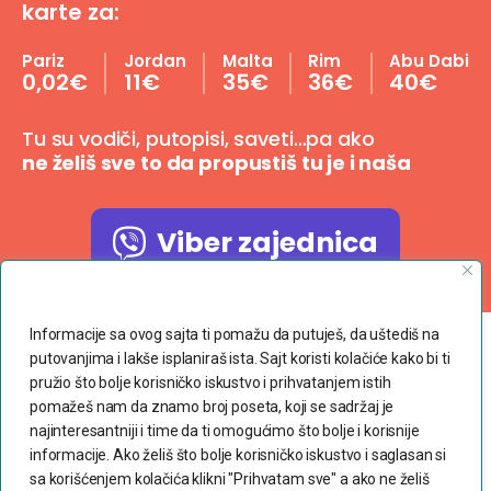
karte za:
Pariz
Jordan
Malta
Rim
Abu Dabi
0,02€
11€
35€
36€
40€
Tu su vodiči, putopisi, saveti…pa ako
ne želiš sve to da propustiš tu je i naša
Viber zajednica
Poštujemo Vašu privatnost
Informacije sa ovog sajta ti pomažu da putuješ, da uštediš na
putovanjima i lakše isplaniraš ista. Sajt koristi kolačiće kako bi ti
Copyright © 2023 dvaranca.com
pružio što bolje korisničko iskustvo i prihvatanjem istih
pomažeš nam da znamo broj poseta, koji se sadržaj je
Povoljne avio karte
najinteresantniji i time da ti omogućimo što bolje i korisnije
informacije. Ako želiš što bolje korisničko iskustvo i saglasan si
Uslovi korišćenja
sa korišćenjem kolačića klikni "Prihvatam sve" a ako ne želiš