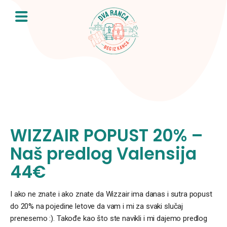
Skip
to
content
WIZZAIR POPUST 20% –
Naš predlog Valensija
44€
I ako ne znate i ako znate da Wizzair ima danas i sutra popust
do 20% na pojedine letove da vam i mi za svaki slučaj
prenesemo :). Takođe kao što ste navikli i mi dajemo predlog