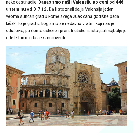
neke destinacije.
Danas smo našli Valensiju po ceni od 44€
u terminu od 3-7.12.
Da li ste znali da je Valensija jedan
veoma sunčan grad u kome svega 20ak dana godišne pada
kiša? To je grad iz kog smo se nedavno vratili i koji nas je
oduševio, pa ćemo uskoro i preneti utiske iz istog, ali najbolje je
odete tamo i da se sami uverite.