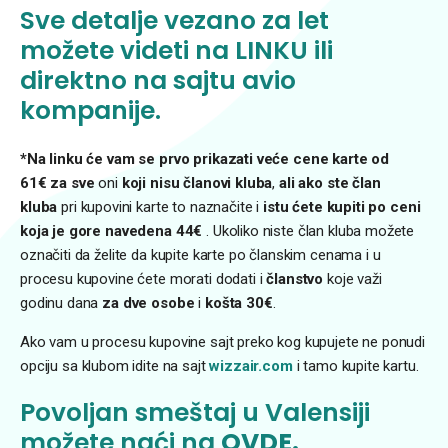
Sve detalje vezano za let
možete videti na
LINKU
ili
direktno na sajtu avio
kompanije.
*Na linku će vam se prvo prikazati veće cene karte od
61€
za sve
oni
koji nisu članovi kluba
,
ali ako ste član
kluba
pri kupovini karte to naznačite i
istu ćete kupiti po ceni
koja je gore navedena 44€
. Ukoliko niste član kluba možete
označiti da želite da kupite karte po članskim cenama i u
procesu kupovine ćete morati dodati i
članstvo
koje važi
godinu dana
za dve osobe
i
košta 30€
.
Ako vam u procesu kupovine sajt preko kog kupujete ne ponudi
opciju sa klubom idite na sajt
wizzair.com
i tamo kupite kartu.
Povoljan smeštaj u Valensiji
možete naći na
OVDE.