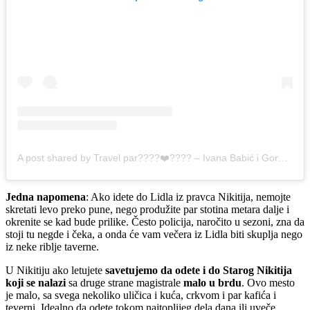
A post shared by Travel par????‍❤️‍???? – Ivana Babić i Goran Babić – Rančevi (@dva_ranca_beg_iz_kanca)
Jedna napomena
: Ako idete do Lidla iz pravca Nikitija, nemojte
skretati levo preko pune, nego produžite par stotina metara dalje i
okrenite se kad bude prilike. Često policija, naročito u sezoni, zna da
stoji tu negde i čeka, a onda će vam večera iz Lidla biti skuplja nego
iz neke riblje taverne.
U Nikitiju ako letujete
savetujemo da odete i do Starog Nikitija
koji se nalazi
sa druge strane magistrale
malo u brdu
. Ovo mesto
je malo, sa svega nekoliko uličica i kuća, crkvom i par kafića i
teverni. Idealno da odete tokom najtoplijeg dela dana ili uveče.