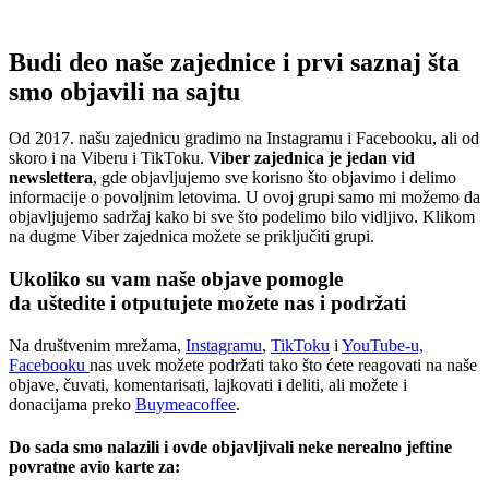
Budi deo naše zajednice i prvi saznaj šta
smo objavili na sajtu
Od 2017. našu zajednicu gradimo na Instagramu i Facebooku, ali od
skoro i na Viberu i TikToku.
Viber zajednica je jedan vid
newslettera
, gde objavljujemo sve korisno što objavimo i delimo
informacije o povoljnim letovima. U ovoj grupi samo mi možemo da
objavljujemo sadržaj kako bi sve što podelimo bilo vidljivo. Klikom
na dugme Viber zajednica možete se priključiti grupi.
Ukoliko su vam naše objave pomogle
da uštedite i otputujete
možete nas i podržati
Na društvenim mrežama,
Instagramu
,
TikToku
i
YouTube-u,
Facebooku
nas uvek možete podržati tako što ćete reagovati na naše
objave, čuvati, komentarisati, lajkovati i deliti, ali možete i
donacijama preko
Buymeacoffee
.
Do sada smo nalazili i ovde objavljivali neke nerealno jeftine
povratne avio karte za: