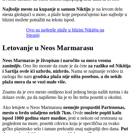
Najbolje mesto za kupanje u samom Niktiju
je na levom delu
mesta gledajući u more, a plaže koje preporučujemo kao najbolje u
blizini možete potražiti na tekstu ispod.
Ovo su najlepše plaže u blizini Nikitija na
Sitoniji
Letovanje u Neos Marmarasu
Neos Marmaras je živopisan i naročito sa mora veoma
zanimljiv.
Ono što morate da znate je da ćete
za razliku od Nikitija
i Sartija ovde ići uzbrdo, nizbrdo.
Nama se najmanje svideo iz
razloga što nam
gradska plaža nije ništa posebno, a do nekih
plaža mora da se vozi malo više.
Znamo da je ovo mesto omiljeno kod jednog broja naših turista i da
dolaze ovde, pa da napišemo šta je to što treba posetiti u okolini.
Ako letujete u Neos Marmarasu
nemojte propustiti Partenonas,
mesto u brdu udaljeno nekih 7km.
Ovde
možete popiti kafu
ispod 1000 godina stare masline,
jesti u nekom od restorana sa
pogledom na more, posetiti crkvicu koja je specifična za svako
grčko planinsko selo i taman prekratiti onaj najtopliji deo dana.
Put