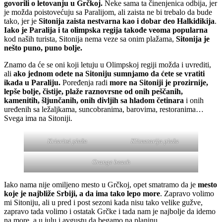
govorili o letovanju u Grčkoj.
Neke sama ta činenjenica odbija, jer
je možda poistovećuju sa Paralijom, ali zaista ne bi trebalo da bude
tako, jer je
Sitonija zaista nestvarna kao i dobar deo Halkidikija
.
Iako je Paralija i ta olimpska regija takođe veoma popularna
kod naših turista, Sitonija nema veze sa onim plažama,
Sitonija je
nešto puno, puno bolje.
Znamo da će se oni koji letuju u Olimpskoj regiji možda i uvrediti,
ali
ako jednom odete na Sitoniju sumnjamo da ćete se vratiti
ikada u Paraliju.
Poređenja radi
more na Sitoniji je prozirnije,
lepše bolje, čistije, plaže raznovrsne od onih peščanih,
kamenitih, šljunčanih, onih divljih sa hladom četinara
i onih
uređenih sa ležaljkama, suncobranima, barovima, restoranima…
Svega ima na Sitoniji.
Kriaritsi plaža
Klimatarija plaža
Orange beach
Iako nama nije omiljeno mesto u Grčkoj, opet smatramo da je
mesto
koje je najbliže Srbiji, a da ima tako lepo more
. Zapravo volimo
mi Sitoniju, ali u pred i post sezoni kada nisu tako velike gužve,
zapravo tada volimo i ostatak Grčke i tada nam je najbolje da idemo
na more, a u julu i avgustu da begamo na planinu.