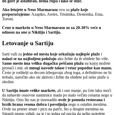
do gore je asfaltiran, nema rupa i lako se stiže.
Ako letujete u Neos Marmarasu
ovu su
plaže koje
preporučujemo:
Azapiko, Aretes, Tristinika, Destenika, Ema,
Toroni.
Cene u marketu u Neos Marmarasu su za 20-30% veće u
odnosu na one u Nikitiju i Sartiju.
Letovanje u Sartiju
Sarti važi za
jedno od mesta koje orkužuju najlepše plaže
i
nalazi se na najboljem položaju
ako želite da ih obiđete što više.
Samo mesto ima veliku dugačku peščanu plažu
na kojoj možete
pronaći i mir, ali
mnogi navode talase i vetar popodne kao manu.
Često je roditelji sa decom izbegavaju zbog toga, a definitivno ne bi
trebalo, naročito ako ste aktivni i želite da obiđete još neke plaže u
okolini.
U Sartiju imate velike markete,
ali i one manje, pa ćete lako moći
da nabavite osnovne namirnice mada po malo večim cenama nego u
Nikitiju. Ono što nas je iznenadilo
ovde je ponuda restorana i
brzih hrana veoma dobra i povoljnija
nego u ostalim mestima.
Ovde na primer imate i picu na parče, što u drugim mestima na
Sitoniji nismo viđali, pa je i to jedna od opcija da nešto pojedete