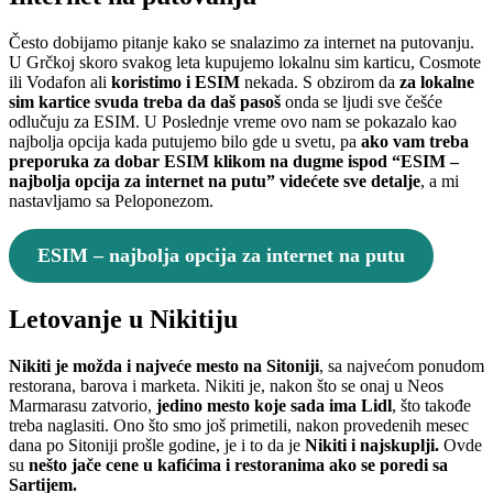
Često dobijamo pitanje kako se snalazimo za internet na putovanju.
U Grčkoj skoro svakog leta kupujemo lokalnu sim karticu, Cosmote
ili Vodafon ali
koristimo i ESIM
nekada. S obzirom da
za lokalne
sim kartice svuda treba da daš pasoš
onda se ljudi sve češće
odlučuju za ESIM. U Poslednje vreme ovo nam se pokazalo kao
najbolja opcija kada putujemo bilo gde u svetu, pa
ako vam treba
preporuka za dobar ESIM klikom na dugme ispod “ESIM –
najbolja opcija za internet na putu” videćete sve detalje
, a mi
nastavljamo sa Peloponezom.
ESIM – najbolja opcija za internet na putu
Letovanje u Nikitiju
Nikiti je možda i najveće mesto na Sitoniji
, sa najvećom ponudom
restorana, barova i marketa. Nikiti je, nakon što se onaj u Neos
Marmarasu zatvorio,
jedino mesto koje sada ima Lidl
, što takođe
treba naglasiti. Ono što smo još primetili, nakon provedenih mesec
dana po Sitoniji prošle godine, je i to da je
Nikiti i najskuplji.
Ovde
su
nešto jače cene u kafićima i restoranima ako se poredi sa
Sartijem.