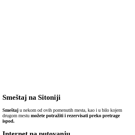
Smeštaj na Sitoniji
Smeštaj
u nekom od ovih pomenutih mesta, kao i u bilo kojem
drugom mestu
možete potražiti i rezervisati preko pretrage
ispod.
Internet na putovanju