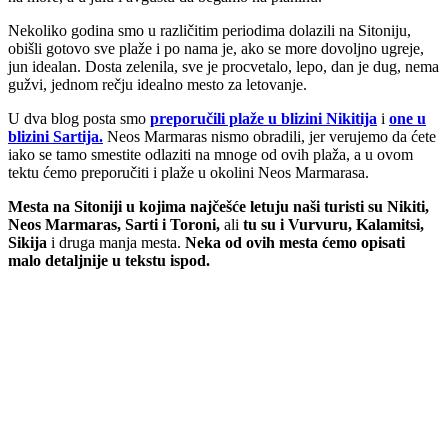
Nekoliko godina smo u različitim periodima dolazili na Sitoniju,
obišli gotovo sve plaže i po nama je, ako se more dovoljno ugreje,
jun idealan. Dosta zelenila, sve je procvetalo, lepo, dan je dug, nema
gužvi, jednom rečju idealno mesto za letovanje.
U dva blog posta smo
preporučili plaže u blizini Nikitija
i
one u
blizini Sartija.
Neos Marmaras nismo obradili, jer verujemo da ćete
iako se tamo smestite odlaziti na mnoge od ovih plaža, a u ovom
tektu ćemo preporučiti i plaže u okolini Neos Marmarasa.
Mesta na Sitoniji u kojima najčešće letuju naši turisti su Nikiti,
Neos Marmaras, Sarti i Toroni,
ali
tu su i Vurvuru, Kalamitsi,
Sikija
i druga manja mesta.
Neka od ovih mesta ćemo opisati
malo detaljnije u tekstu ispod.