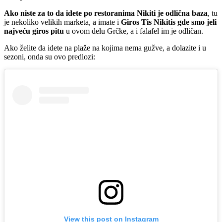
Ako niste za to da idete po restoranima Nikiti je odlična baza
, tu
je nekoliko velikih marketa, a imate i
Giros Tis Nikitis gde smo jeli
najveću giros pitu
u ovom delu Grčke, a i falafel im je odličan.
Ako želite da idete na plaže na kojima nema gužve, a dolazite i u
sezoni, onda su ovo predlozi:
View this post on Instagram