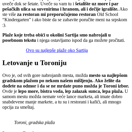
uveče dok se šetate. Uveče su vam tu i
šetalište uz more i par
pešačkih ulica sa suvenirima i hranom, ali i dečije igralište.
Ako
ste više
za restoran mi preporučujemo restoran
Old School
“Kindergarten” i ako biste da se zabavite poručite meni na srpskom
:).
Plaže koje treba obići u okolini Sartija smo nabrojali u
posebnom tekstu
i njega ostavljamo ispod da ga možete pročitati.
Ovo su najlepše plaže oko Sartija
Letovanje u Toroniju
Ovo je, od svih gore nabrojanih mesta, možda
mesto sa najlepšom
gradskom plažom po nekom našem mišljenju.
Ako želite da
dođete na odmor i da se ne mrdate puno možda je Toroni izbor.
Ovde je
lepo more, bistra voda, lep zalazak sunca, lepa plaža.
U
samom mestu možda nemate veće lance marketa, ali imate dobro
snabdevene manje markete, a tu su i restorani i kafići, ali mnogo
opcija za smeštaj.
Toroni, gradska plaža