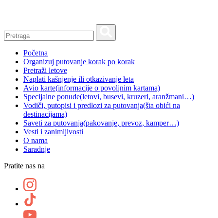
Skip
to
content
Početna
Organizuj putovanje korak po korak
Pretraži letove
Naplati kašnjenje ili otkazivanje leta
Avio karte
(informacije o povoljnim kartama)
Specijalne ponude
(letovi, busevi, kruzeri, aranžmani…)
Vodiči, putopisi i predlozi za putovanja
(šta obići na
destinacijama)
Saveti za putovanja
(pakovanje, prevoz, kamper…)
Vesti i zanimljivosti
O nama
Saradnje
Pratite nas na