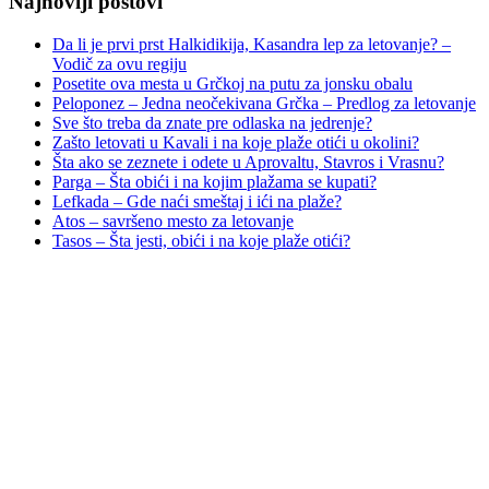
Najnoviji postovi
Da li je prvi prst Halkidikija, Kasandra lep za letovanje? –
Vodič za ovu regiju
Posetite ova mesta u Grčkoj na putu za jonsku obalu
Peloponez – Jedna neočekivana Grčka – Predlog za letovanje
Sve što treba da znate pre odlaska na jedrenje?
Zašto letovati u Kavali i na koje plaže otići u okolini?
Šta ako se zeznete i odete u Aprovaltu, Stavros i Vrasnu?
Parga – Šta obići i na kojim plažama se kupati?
Lefkada – Gde naći smeštaj i ići na plaže?
Atos – savršeno mesto za letovanje
Tasos – Šta jesti, obići i na koje plaže otići?