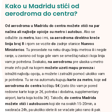
Kako u Madridu stići od
aerodroma do centra?
Od aerodroma u Madridu do centra možete stići na par
načina ali najbolje opicije su metro i autobus.
Ako se
odlučite za
metro
, kao i mi,
sa aerodroma direktno kreće
linija broj 8
i njom se vozite
do
zadnje stanice
Nuevos
Ministerios
. Tu presedate na neku drugu liniju metroa ili i negde
ranije, u zavisno od toga gde vam se smeštaj nalazi i koja linija
vam je potrebna. Svakako,
na aerodromu
pre ulaska u metro
imate info pult na kojem
možete uzeti mapu prevoza
i
istražiti najbolju opciju, a možete i zatražiti pomoć ukoliko vam
je potrebna. Tu se na automatu kupuju
karte za metro
, koje
od
aerodroma do centra
koštaju
5€
(zato što vam je pored
redovne karte koje je 2€, potreba i dodatna, supplementary
airport, karta koja košta 3€). Takođe,
do centra Madrida
možete stići i autobusom
koji ide na svakih 15-20min, a
saobraća 24h, pa ukoliko idete ili se vraćate jako rano ili pak