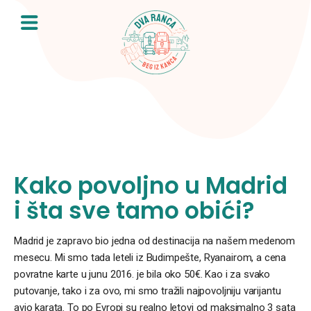
Skip
to
content
Kako povoljno u Madrid
i šta sve tamo obići?
Madrid je zapravo bio jedna od destinacija na našem medenom
mesecu. Mi smo tada leteli iz Budimpešte, Ryanairom, a cena
povratne karte u junu 2016. je bila oko 50€. Kao i za svako
putovanje, tako i za ovo, mi smo tražili najpovoljniju varijantu
avio karata. To po Evropi su realno letovi od maksimalno 3 sata