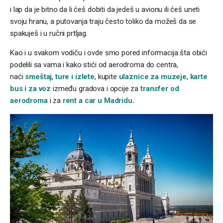
i lap da je bitno da li ćeš dobiti da jedeš u avionu ili ćeš uneti
svoju hranu, a putovanja traju često toliko da možeš da se
spakuješ i u ručni prtljag.
Kao i u svakom vodiču i ovde smo pored informacija šta obići
podelili sa vama i kako stići od aerodroma do centra,
naći
smeštaj
,
ture i izlete
, kupite
ulaznice za muzeje
,
karte
bus i za voz
između gradova i opcije za
transfer od
aerodroma
i za
rent a car u Madridu
.