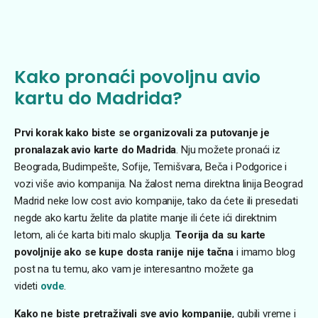
Kako pronaći povoljnu avio
kartu do Madrida?
Prvi korak kako biste se organizovali za putovanje je
pronalazak avio karte do Madrida
. Nju možete pronaći iz
Beograda, Budimpešte, Sofije, Temišvara, Beča i Podgorice i
vozi više avio kompanija. Na žalost nema direktna linija Beograd
Madrid neke low cost avio kompanije, tako da ćete ili presedati
negde ako kartu želite da platite manje ili ćete ići direktnim
letom, ali će karta biti malo skuplja.
Teorija da su karte
povoljnije ako se kupe dosta ranije nije tačna
i imamo blog
post na tu temu, ako vam je interesantno možete ga
videti
ovde
.
Kako ne biste pretraživali sve avio kompanije
, gubili vreme i