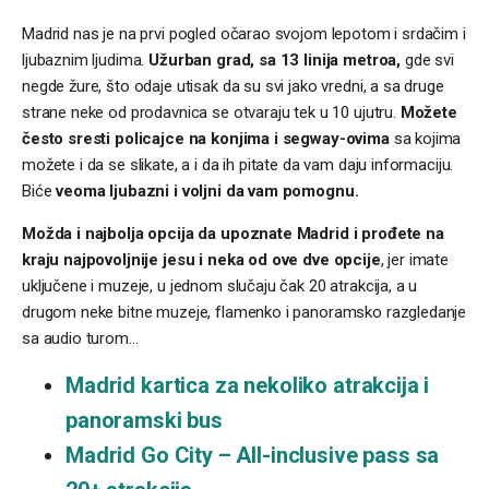
Madrid nas je na prvi pogled očarao svojom lepotom i srdačim i
ljubaznim ljudima.
Užurban grad, sa 13 linija metroa,
gde svi
negde žure, što odaje utisak da su svi jako vredni, a sa druge
strane neke od prodavnica se otvaraju tek u 10 ujutru.
Možete
često sresti policajce na konjima i segway-ovima
sa kojima
možete i da se slikate, a i da ih pitate da vam daju informaciju.
Biće
veoma ljubazni i voljni da vam pomognu.
Možda i najbolja opcija da upoznate Madrid i prođete na
kraju najpovoljnije jesu i neka od ove dve opcije
, jer imate
uključene i muzeje, u jednom slučaju čak 20 atrakcija, a u
drugom neke bitne muzeje, flamenko i panoramsko razgledanje
sa audio turom…
Madrid kartica za nekoliko atrakcija i
panoramski bus
Madrid Go City – All-inclusive pass sa