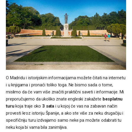
O Madridu i istorijskim informacijama možete čitati na internetu
i u knjigama i pronaći toliko toga. Ne bismo sada o tome,
mislimo da će vam više značiti praktični saveti i informacije. Mi
preporučujemo da ukoliko znate engleski zakažete
besplatnu
turu
koja traje oko
3 sata
i u kojoj će vas na zabavan način
provesti kroz istoriju Španije, a ako ste više za neku drugačiju i
specifičniju turu izdvajamo samo neke pa možete odabrati tu
neku koja bi vama bila zanimljiva.