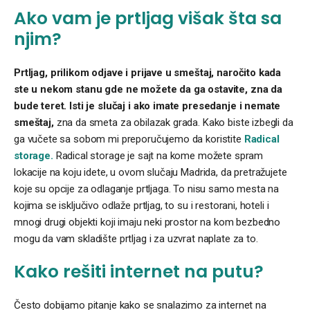
Ako vam je prtljag višak šta sa
njim?
Prtljag, prilikom odjave i prijave u smeštaj, naročito kada
ste u nekom stanu gde ne možete da ga ostavite, zna da
bude teret.
Isti je slučaj i ako imate presedanje i nemate
smeštaj,
zna da smeta za obilazak grada. Kako biste izbegli da
ga vučete sa sobom mi preporučujemo da koristite
Radical
storage.
Radical storage je sajt na kome možete spram
lokacije na koju idete, u ovom slučaju Madrida, da pretražujete
koje su opcije za odlaganje prtljaga. To nisu samo mesta na
kojima se isključivo odlaže prtljag, to su i restorani, hoteli i
mnogi drugi objekti koji imaju neki prostor na kom bezbedno
mogu da vam skladište prtljag i za uzvrat naplate za to.
Kako rešiti internet na putu?
Često dobijamo pitanje kako se snalazimo za internet na