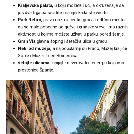
Kraljevska palata,
u koju možete i ući, a okružena je sa
još dva trga pa svratite i na njih kada ste već tu,
Park Retiro,
prava oaza u centru grada i odlično mesto
da se malo pobegne od gužve i gradske vreve. Ima raznih
aktivnosti u kojima možete uživati u parku, pored šetnje.
Gran Via
glavna šoping i šetačka ulica u gradu,
Neki od muzeja,
a najpopularniji su Prado, Muzej kraljice
Sofije i Muzej Tisen Bornemisa
šetajte ulicama
i upijajte neverovatnu energiju koju ima
prestonica Španije.