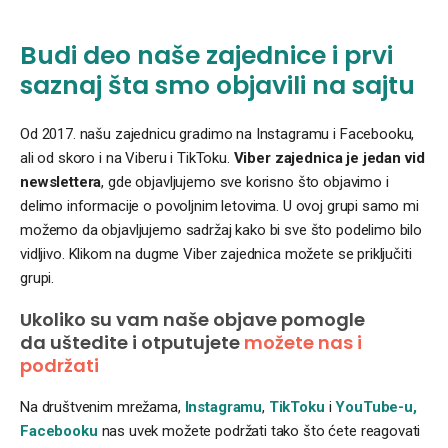
Budi deo naše zajednice i prvi
saznaj šta smo objavili na sajtu
Od 2017. našu zajednicu gradimo na Instagramu i Facebooku,
ali od skoro i na Viberu i TikToku.
Viber zajednica je jedan vid
newslettera
, gde objavljujemo sve korisno što objavimo i
delimo informacije o povoljnim letovima. U ovoj grupi samo mi
možemo da objavljujemo sadržaj kako bi sve što podelimo bilo
vidljivo. Klikom na dugme Viber zajednica možete se priključiti
grupi.
Ukoliko su vam naše objave pomogle
da uštedite i otputujete
možete nas i
podržati
Na društvenim mrežama,
Instagramu
,
TikToku
i
YouTube-u,
Facebooku
nas uvek možete podržati tako što ćete reagovati