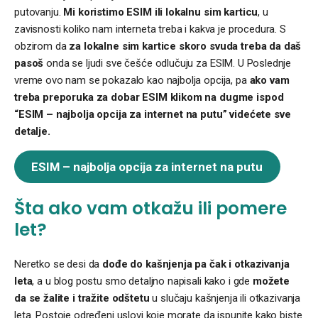
putovanju.
Mi koristimo ESIM ili lokalnu sim karticu
, u
zavisnosti koliko nam interneta treba i kakva je procedura. S
obzirom da
za lokalne sim kartice skoro svuda treba da daš
pasoš
onda se ljudi sve češće odlučuju za ESIM. U Poslednje
vreme ovo nam se pokazalo kao najbolja opcija, pa
ako vam
treba preporuka za dobar ESIM klikom na dugme ispod
“ESIM – najbolja opcija za internet na putu” videćete sve
detalje.
ESIM – najbolja opcija za internet na putu
Šta ako vam otkažu ili pomere
let?
Neretko se desi da
dođe do kašnjenja pa čak i otkazivanja
leta
, a u blog postu smo detaljno napisali kako i gde
možete
da se žalite i tražite odštetu
u slučaju kašnjenja ili otkazivanja
leta. Postoje određeni uslovi koje morate da ispunite kako biste