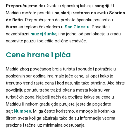
Preporučujemo
da uživate u španskoj kuhinji i
sangriji
. U
Madridu možete posetiti i
najstariji restoran na svetu Sobrino
de Botin.
Preporučujemo da probate špansku poslasticu
čuros
sa toplom čokoladom u
San Gines-
u.
Posetite i
nezaobilazni
muzej šunke
, i na jednoj od par lokacija u gradu
napravite pauzu i pojedite odlične sendviče.
Cene hrane i pića
Madrid zbog povećanog broja turista i ponude i potražnje u
poslednjih par godina ima malo jače cene, ali opet kako je
trenutno trend rasta cena i kod nas, nije tako strašno. Ako biste
povoljniju ponudu treba tražiti lokalna mesta koja su van
turističkih zona. Najbolji način da otkrijete kakve su cene u
Madridu ili nekom gradu gde putujete, jeste da pogledate
sajt
Numbeo
. Mi ga često koristimo, a mnogo je korisnika
širom sveta koji ga ažuriraju tako da su informacije veoma
precizne i tačne, uz minimalna odstupanja.