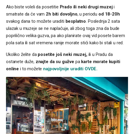
Ako biste voleli da posetitie
Prado ili neki drugi muzej
i
smatrate da će vam
2h biti dovoljno
, u periodu
od 18-20h
svakog dana to možete uraditi
besplatno
. Poslednja 2 sata
ulazak u muzeje se ne naplaćuje, ali zbog toga zna da bude
poprilično velika guzva, pa ako planirate ovaj vid posete barem
pola sata ili sat vremena ranije morate stići kako bi stali u red.
Ukoliko želite da
posetite još neki muzej,
ili u Pradu da
ostanete duže,
znajte da su gužve
pa
karte morate kupiti
online
i to možete
najpovoljnije uraditi OVDE.