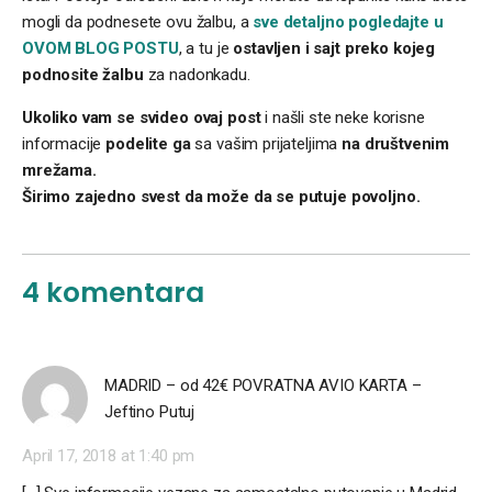
mogli da podnesete ovu žalbu, a
sve detaljno pogledajte u
OVOM BLOG POSTU
, a tu je
ostavljen i sajt preko kojeg
podnosite žalbu
za nadonkadu.
Ukoliko vam se svideo ovaj post
i našli ste neke korisne
informacije
podelite ga
sa vašim prijateljima
na društvenim
mrežama.
Širimo zajedno svest da može da se putuje povoljno.
4 komentara
MADRID – od 42€ POVRATNA AVIO KARTA –
Jeftino Putuj
April 17, 2018 at 1:40 pm