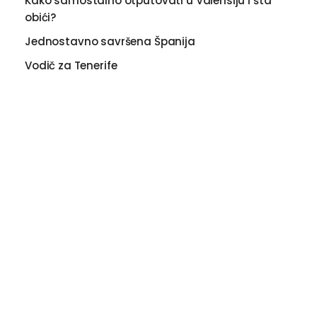
Kako samostalno otputovati u Valensiju i šta
obići?
Jednostavno savršena Španija
Vodič za Tenerife