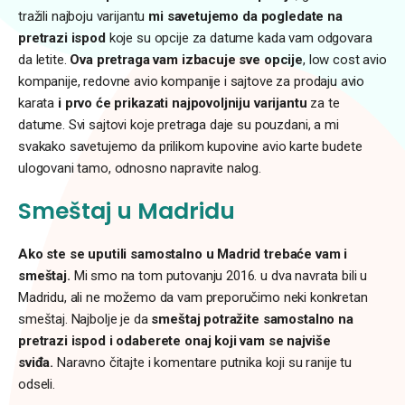
tražili najboju varijantu
mi savetujemo da pogledate na
pretrazi ispod
koje su opcije za datume kada vam odgovara
da letite.
Ova pretraga vam izbacuje sve opcije
, low cost avio
kompanije, redovne avio kompanije i sajtove za prodaju avio
karata
i prvo će prikazati najpovoljniju varijantu
za te
datume. Svi sajtovi koje pretraga daje su pouzdani, a mi
svakako savetujemo da prilikom kupovine avio karte budete
ulogovani tamo, odnosno napravite nalog.
Smeštaj u Madridu
Ako ste se uputili samostalno u Madrid trebaće vam i
smeštaj.
Mi smo na tom putovanju 2016. u dva navrata bili u
Madridu, ali ne možemo da vam preporučimo neki konkretan
smeštaj. Najbolje je da
smeštaj potražite samostalno na
pretrazi ispod i odaberete onaj koji vam se najviše
sviđa.
Naravno čitajte i komentare putnika koji su ranije tu
odseli.