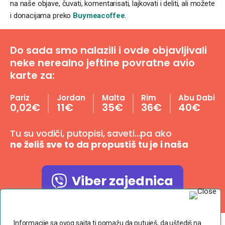
na naše objave, čuvati, komentarisati, lajkovati i deliti, ali možete
i donacijama preko
Buymeacoffee
.
Do sada smo nalazili i ovde objavljivali
neke nerealno jeftine povratne avio
karte za:
Pariz
Jordan
Malta
Rim
Abu Dabi
0,02€
11€
35€
36€
40€
Tu su vodiči, putopisi, saveti…pa ako
ne želiš sve to da propustiš tu je i naša
Viber zajednica
Poštujemo Vašu privatnost
Informacije sa ovog sajta ti pomažu da putuješ, da uštediš na