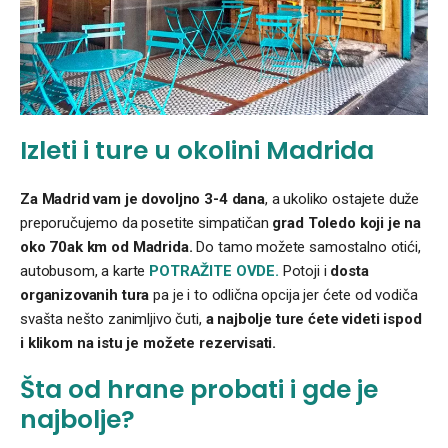
Izleti i ture u okolini Madrida
Za Madrid vam je dovoljno 3-4 dana
, a ukoliko ostajete duže
preporučujemo da posetite simpatičan
grad Toledo koji je na
oko 70ak km od Madrida.
Do tamo možete samostalno otići,
autobusom, a karte
POTRAŽITE OVDE.
Potoji i
dosta
organizovanih tura
pa je i to odlična opcija jer ćete od vodiča
svašta nešto zanimljivo čuti,
a najbolje ture ćete videti ispod
i klikom na istu je možete rezervisati.
Šta od hrane probati i gde je
najbolje?