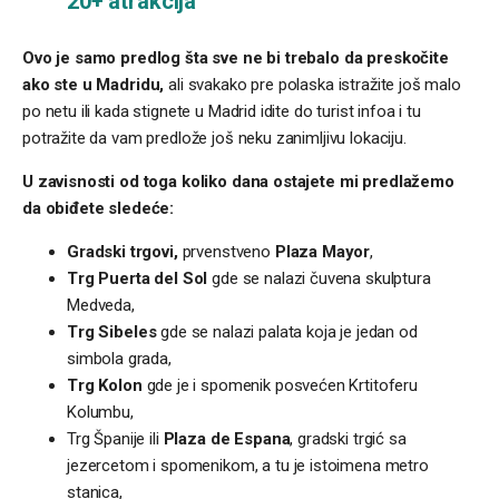
20+ atrakcija
Ovo je samo predlog šta sve ne bi trebalo da preskočite
ako ste u Madridu,
ali svakako pre polaska istražite još malo
po netu ili kada stignete u Madrid idite do turist infoa i tu
potražite da vam predlože još neku zanimljivu lokaciju.
U zavisnosti od toga koliko dana ostajete mi predlažemo
da obiđete sledeće:
Gradski trgovi,
prvenstveno
Plaza Mayor
,
Trg Puerta del Sol
gde se nalazi čuvena skulptura
Medveda,
Trg Sibeles
gde se nalazi palata koja je jedan od
simbola grada,
Trg Kolon
gde je i spomenik posvećen Krtitoferu
Kolumbu,
Trg Španije ili
Plaza de Espana
, gradski trgić sa
jezercetom i spomenikom, a tu je istoimena metro
stanica,