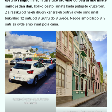
ujedno i najbolji način da vidite što više od ostrva ako imate
samo jedan dan,
koliko često i imate kada putujete kruzerom.
Za razliku od nekih drugih kanarskih ostrva ovde smo imali
bukvalno 12 sati, od 8 ujutru do 8 uveče. Negde smo bili po 8, 9
sati, ali ovde smo imali pola dana.
Iznajmili smo auto, kreće
obilazak