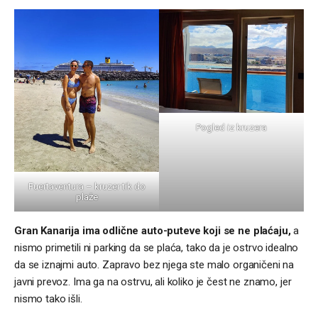
Pogled iz kruzera
Fuertaventura – kruzer tik do
plaže
Gran Kanarija ima odlične auto-puteve koji se ne plaćaju,
a
nismo primetili ni parking da se plaća, tako da je ostrvo idealno
da se iznajmi auto. Zapravo bez njega ste malo organičeni na
javni prevoz. Ima ga na ostrvu, ali koliko je čest ne znamo, jer
nismo tako išli.