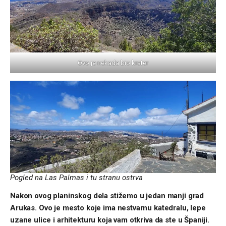
Ovo je nekada bio krater
Pogled na Las Palmas i tu stranu ostrva
Nakon ovog planinskog dela stižemo u jedan manji grad
Arukas.
Ovo je mesto koje ima nestvarnu katedralu, lepe
uzane ulice i arhitekturu koja vam otkriva da ste u Španiji.