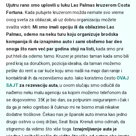
Ujutru rano smo uplovili u luku Las Palmas kruzerom Costa
Fortuna.
Kada putujete kruzerom možda nemate svo vreme
ovog sveta za obilazak, ali uz dobru organizaciju možete
svašta videti.
Mi smo imali opciju ili da obilazimo Las
Palmas, odemo na neku turu koju organizuje brodska
kompanija ili da iznajmimo auto i sami obiđemo bar deo
onoga što nam već par godina stoji na listi,
kada smo prvi
put hteli da odemo tamo. Kruzer je pristao taman kada smo bili
pred kraj sa doručkom, pozicija idealna, da taman možemo
peške do rent a car kuće koju smo našli na mapi dan ranije i
kontaktirali ih da rezervišemo auto. Iako koristimo često
OVAJ
SAJT
za rezevaciju auta
, u ovom slučaju smo odlučili da
nađemo neku malu agenciju sa kojom možemo telefonom da
se dogovorimo. 35€ je bio dan, sa potpunim osiguranjem i čak i
da ga je neko ogrebao ili čuknuo mi ne bismo imali nikakve
dodatne troškove. Čekao nas je španski auto imena kao jedno
drugo ostrvo u ovoj državi, Seat Ibiza. Krenuli smo odmah, da
stignemo da vidimo što više toga.
Iznajmljivanje auta je