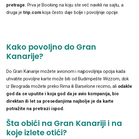
pretrage.
Prva je Booking na koju ste već navikli na sajtu, a
druga je
trip.com
koja često daje bolje i povoljnije opcije.
Kako povoljno do Gran
Kanarije?
Do Gran Kanarije možete avionom i najpovoljnija opcija kada
uhvatite povoljne karte može biti od Budimpešte Wizzom, dok
iz Beograda možete preko Rima ili Barselone recimo, ali
odakle
god da se uputite i koja god da je avio kompanija, bio
direktan ili let sa presedanjima najbolje je da karte
potražite na pretrazi ispod.
Šta obići na Gran Kanariji i na
koje izlete otići?