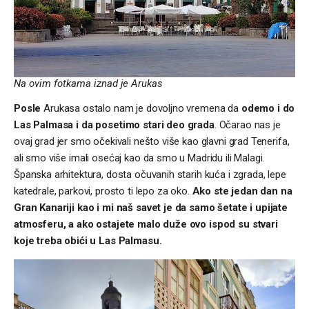
Na ovim fotkama iznad je Arukas
Posle
Arukasa ostalo nam je dovoljno vremena da
odemo i do
Las Palmasa i da posetimo stari deo grada
. Očarao nas je
ovaj grad jer smo očekivali nešto više kao glavni grad Tenerifa,
ali smo više imali osećaj kao da smo u Madridu ili Malagi.
Španska arhitektura, dosta očuvanih starih kuća i zgrada, lepe
katedrale, parkovi, prosto ti lepo za oko.
Ako ste jedan dan na
Gran Kanariji kao i mi naš savet je da samo šetate i upijate
atmosferu, a ako ostajete malo duže ovo ispod su stvari
koje treba obići u Las Palmasu.