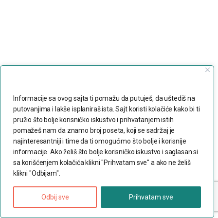
Poštujemo Vašu privatnost
Informacije sa ovog sajta ti pomažu da putuješ, da uštediš na
putovanjima i lakše isplaniraš ista. Sajt koristi kolačiće kako bi ti
pružio što bolje korisničko iskustvo i prihvatanjem istih
pomažeš nam da znamo broj poseta, koji se sadržaj je
najinteresantniji i time da ti omogućimo što bolje i korisnije
informacije. Ako želiš što bolje korisničko iskustvo i saglasan si
Pronađi
turu, izlet, ekskurziju,
sa korišćenjem kolačića klikni "Prihvatam sve" a ako ne želiš
klikni "Odbijam".
transfer...
Odbij sve
Prihvatam sve