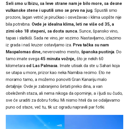
Seli smo u Ibizu, sa leve strane nam je bilo more, sa desne
vulkanske stene i uputili smo se prvo na jug.
Spustili smo
prozore, lagan vetrić je pirućkao i osvežavao i klima uopšte nije
bila potrebna.
Ovde je idealna klima, leti ne više od 35, a
zimi oko 18 stepeni, sa dosta sunca.
Sunce, špansko vino,
tapas i slatkiši. Sada ne vino, jer vozimo. Nastavljamo, izlazimo
iz grada i naš kruzer ostavljamo iza.
Prva tačka su nam
Maspalomas dine,
neverovatno mesto,
španska pustinja
. Do
tamo imate svega
45 minuta vožnje,
što je nekih 60
kilometara
od Las Palmasa.
Imate utisak da ste u Sahari koja
se utapa u more, prizor kao neka Namibia recimo. Eto ne
moramo tamo, a možemo ponoviti Gran Kanariju malo
detaljnije. Ovde je zabranjeno šetati preko dina, a van
obeleženih staza, ali nema nikoga da opominje, a i ljudi su čudo,
sve će uraditi za dobru fotku. Mi nismo hteli da se odaljavamo
puno od staze, već tu, tik uz ogradu napravili par fotki.