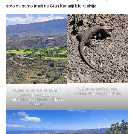
smo mi samo imali na Gran Kanariji bilo realnije.
Gušteri se sunčaju, nisu
Pogled sa vidikovca na golf
opasni, ali nemojte ih dirati
teren koji se nalazi na
vulkanskom zemljuštu u blizini
kratera