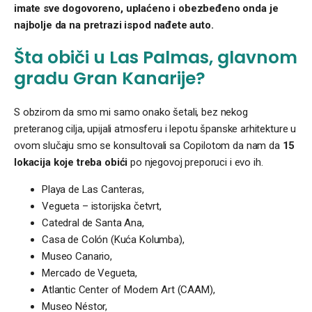
imate sve dogovoreno, uplaćeno i obezbeđeno onda je
najbolje da na pretrazi ispod nađete auto.
Šta običi u Las Palmas, glavnom
gradu Gran Kanarije?
S obzirom da smo mi samo onako šetali, bez nekog
preteranog cilja, upijali atmosferu i lepotu španske arhitekture u
ovom slučaju smo se konsultovali sa Copilotom da nam da
15
lokacija
koje treba obići
po njegovoj preporuci i evo ih.
Playa de Las Canteras,
Vegueta – istorijska četvrt,
Catedral de Santa Ana,
Casa de Colón (Kuća Kolumba),
Museo Canario,
Mercado de Vegueta,
Atlantic Center of Modern Art (CAAM),
Museo Néstor,