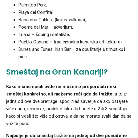
Palmitos Park,
Playa del Confital,
Bandama Caldera (krater vulkana),
Poema del Mar – akvarijum,
Triana – šoping i šetalište,
Pueblo Canario – tradicionalna kanarska arhitektura i
Dunes and Tunes, Irish Bar – za opuštanje uz muziku i
piće.
Smeštaj na Gran Kanariji?
Kako nismo noćili ovde ne možemo preporučiti neki
smeštaj
konkretno, ali možemo reći gde da tražite,
a to je
jedna od ove dve pretrage ispod. Naš savet je da ako ostajete
više dana, recimo 7, podelite tako da budete u 2 ili 3 smeštaja
kako bi videli što više od ostrva, a da ne morate svaki dan da se
vozite puno.
Najbolje je da smeštaj tražite na jednoj od dve ponuđene