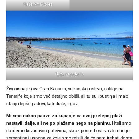
Plaža Amadores
Plaža Amadores
Živopisna je ova Gran Kanarija, vulkansko ostrvo, nalik je na
Tenerife koje smo već detaljno obišli, ali tu su i pustinja i malo
stariji i lepši gradovi, katedrale, trgovi.
Mi smo nakon pauze za kupanje na ovoj prelepoj plaži
nastavili dalje
,
ali ne po plažama nego na planinu.
Hteli smo
da idemo krivudavim putevima, skroz posred ostrva ali mnogo
serpentina i uspona za koje smo mislili da će nam trebati dosta