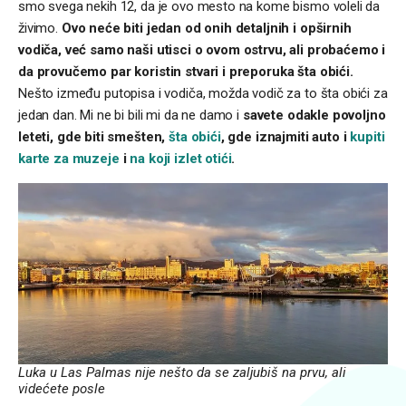
smo svega nekih 12, da je ovo mesto na kome bismo voleli da
živimo.
Ovo neće biti jedan od onih detaljnih i opširnih
vodiča, već samo naši utisci o ovom ostrvu, ali probaćemo i
da provučemo par koristin stvari i preporuka šta obići.
Nešto između putopisa i vodiča, možda vodič za to šta obići za
jedan dan. Mi ne bi bili mi da ne damo i
savete odakle povoljno
leteti, gde biti smešten,
šta obići
, gde iznajmiti auto i
kupiti
karte za muzeje
i
na koji izlet otići
.
Luka u Las Palmas nije nešto da se zaljubiš na prvu, ali
videćete posle