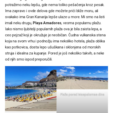
potražimo neku lepšu, gde nema toliko pešačenja kroz pesak.
Ima zapravo i ovde delova gde možete prići bliže moru, ali
svakako ima Gran Kanarija lepše ulaze u more. Mi smo na listi
imali neku drugu,
Playa Amadores
, veoma popularnu plažu.
Iako nismo ljubitelji popularnih plaža ova je bila zaista lepa, a
ceo pejzaž koji je okružuje je neobičan. Čudna vulkanska stena
koja na svom vrhu i podnožju ima nekoliko hotela, plaža oblika
kao potkovica, dosta lepo ušuškana i sklonjena od morskih
struja i idealna za kupanje. Pored je još nekoliko takvih, a neke
od njih smo ispod preporučili.
Plaža pored Maspalomas dina