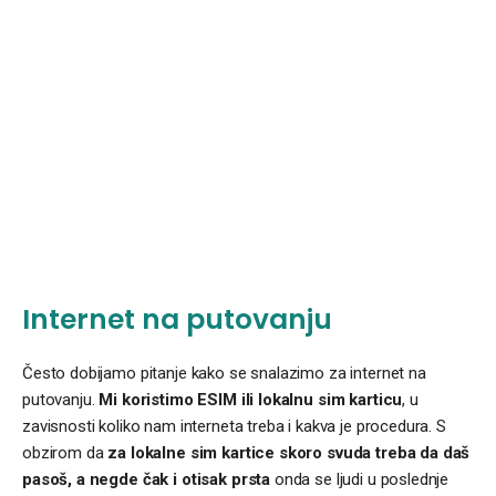
Internet na putovanju
Često dobijamo pitanje kako se snalazimo za internet na
putovanju.
Mi koristimo ESIM ili lokalnu sim karticu
, u
zavisnosti koliko nam interneta treba i kakva je procedura. S
obzirom da
za lokalne sim kartice skoro svuda treba da daš
pasoš, a negde čak i otisak prsta
onda se ljudi u poslednje