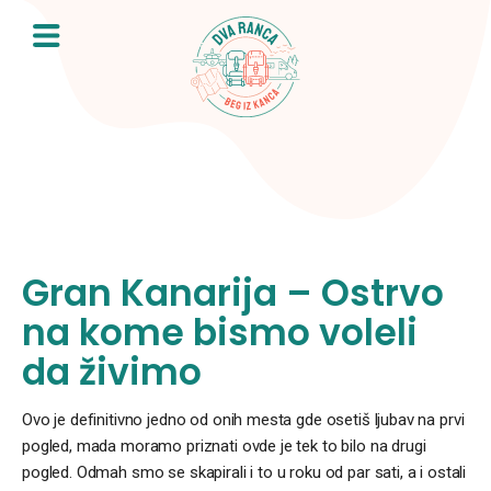
Skip
to
content
Gran Kanarija – Ostrvo
na kome bismo voleli
da živimo
Ovo je definitivno jedno od onih mesta gde osetiš ljubav na prvi
pogled, mada moramo priznati ovde je tek to bilo na drugi
pogled. Odmah smo se skapirali i to u roku od par sati, a i ostali