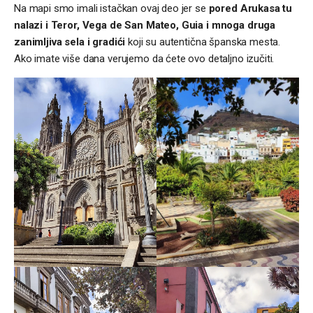
Na mapi smo imali istačkan ovaj deo jer se
pored Arukasa tu
nalazi i Teror, Vega de San Mateo, Guia i mnoga druga
zanimljiva sela i gradići
koji su autentična španska mesta.
Ako imate više dana verujemo da ćete ovo detaljno izučiti.