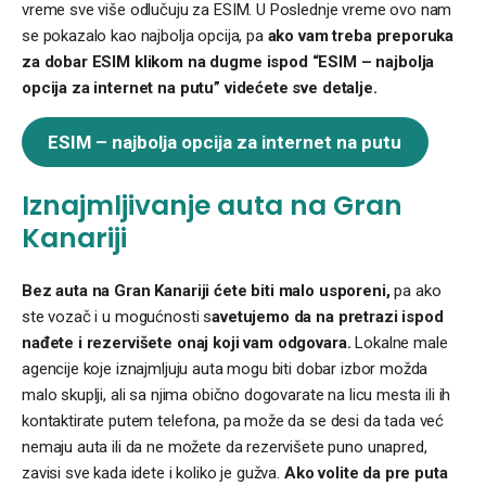
vreme sve više odlučuju za ESIM. U Poslednje vreme ovo nam
se pokazalo kao najbolja opcija, pa
ako vam treba preporuka
za dobar ESIM klikom na dugme ispod “ESIM – najbolja
opcija za internet na putu” videćete sve detalje.
ESIM – najbolja opcija za internet na putu
Iznajmljivanje auta na Gran
Kanariji
Bez auta na Gran Kanariji ćete biti malo usporeni,
pa ako
ste vozač i u mogućnosti s
avetujemo da na pretrazi ispod
nađete i rezervišete onaj koji vam odgovara.
Lokalne male
agencije koje iznajmljuju auta mogu biti dobar izbor možda
malo skuplji, ali sa njima obično dogovarate na licu mesta ili ih
kontaktirate putem telefona, pa može da se desi da tada već
nemaju auta ili da ne možete da rezervišete puno unapred,
zavisi sve kada idete i koliko je gužva.
Ako volite da pre puta