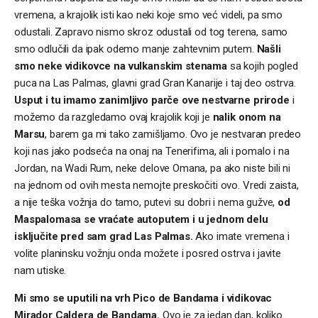
vremena, a krajolik isti kao neki koje smo već videli, pa smo
odustali. Zapravo nismo skroz odustali od tog terena, samo
smo odlučili da ipak odemo manje zahtevnim putem.
Našli
smo neke vidikovce na vulkanskim stenama
sa kojih pogled
puca na Las Palmas, glavni grad Gran Kanarije i taj deo ostrva.
Usput i tu imamo zanimljivo parče ove nestvarne prirode
i
možemo da razgledamo ovaj krajolik koji je
nalik onom na
Marsu
, barem ga mi tako zamišljamo. Ovo je nestvaran predeo
koji nas jako podseća na onaj na Tenerifima, ali i pomalo i na
Jordan, na Wadi Rum, neke delove Omana, pa ako niste bili ni
na jednom od ovih mesta nemojte preskočiti ovo. Vredi zaista,
a nije teška vožnja do tamo, putevi su dobri i nema gužve,
od
Maspalomasa se vraćate autoputem i u jednom delu
isključite pred sam grad Las Palmas.
Ako imate vremena i
volite planinsku vožnju onda možete i posred ostrva i javite
nam utiske.
Mi smo se uputili na vrh Pico de Bandama i vidikovac
Mirador Caldera de Bandama.
Ovo je za jedan dan, koliko