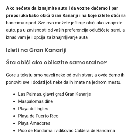
Ako nećete da iznajmite auto i da vozite daćemo i par
preporuka kako obići Gran Kanariji i na koje izlete otići
na
banerima ispod. Sve ovo možete jeftinije obići ako iznajmite
auto, pa u zavisnosti od vaših preferencija odlučićete sami, a
iznad vam je i opcija za iznajmljivanje auta.
Izleti na Gran Kanariji
Šta obići ako obilazite samostalno?
Gore u tekstu smo naveli neke od ovih stvari, a ovde ćemo ih
ponoviti sve i dodati još neke da ih imate na jednom mestu.
Las Palmas, glavni grad Gran Kanarije
Maspalomas dine
Playa del Ingles
Playa de Puerto Rico
Playa Amadores
Pico de Bandama i vidikovac Caldera de Bandama