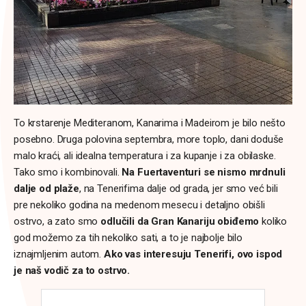
To krstarenje Mediteranom, Kanarima i Madeirom je bilo nešto
posebno. Druga polovina septembra, more toplo, dani doduše
malo kraći, ali idealna temperatura i za kupanje i za obilaske.
Tako smo i kombinovali.
Na Fuertaventuri se nismo mrdnuli
dalje od plaže
, na Tenerifima dalje od grada, jer smo već bili
pre nekoliko godina na medenom mesecu i detaljno obišli
ostrvo, a zato smo
odlučili da Gran Kanariju obiđemo
koliko
god možemo za tih nekoliko sati, a to je najbolje bilo
iznajmljenim autom.
Ako vas interesuju Tenerifi, ovo ispod
je naš vodič za to ostrvo.