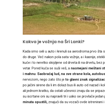
Kakva je vožnja na Šri Lanki?
Kada smo seli u auto i krenuli sa aerodroma prvo šta smo
do druge. Već nakon pola sata vožnje, a i kasnije, stekl
kuće i to neretko skrpljene od drveta ili na drvetu, bez
vetar. Pored kuća se suši veš, a
nasmejani meštani st
i mahnu
.
Saobraćaj lud, na sve strane kola, autobusi
nervozom, nego zato što je
to glavni znak signalizac
po jačini sirene da li im dolazi bus ili auto od nazad i 
ali jednom kratko, da ostali učesnici znaju da se pripa
su iscrtane oni su napravili tri i usko se provlače jeda
minuta opustili,
znajući da su vozači ovde istrenirani i