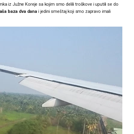
a iz Južne Koreje sa kojim smo delili troškove i uputili se do
aša baza dva dana
i jedini smeštaj koji smo zapravo imali