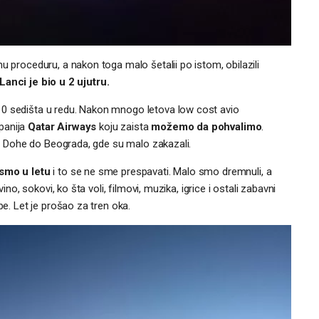
u proceduru, a nakon toga malo šetalii po istom, obilazili
 Lanci je bio u 2 ujutru.
10 sedišta u redu. Nakon mnogo letova low cost avio
panija
Qatar Airways
koju zaista
možemo da pohvalimo
.
 iz Dohe do Beograda, gde su malo zakazali.
smo u letu
i to se ne sme prespavati. Malo smo dremnuli, a
ino, sokovi, ko šta voli, filmovi, muzika, igrice i ostali zabavni
be. Let je prošao za tren oka.