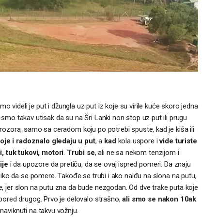
 videli je put i džungla uz put iz koje su virile kuće skoro jedna
i smo takav utisak da su na Šri Lanki non stop uz put ili prugu
 prozora, samo sa ceradom koju po potrebi spuste, kad je kiša ili
oje i radoznalo gledaju u put
, a
kad
kola uspore i
vide turiste
, tuk tukovi, motori
.
Trubi se
, ali ne sa nekom tenzijom i
ije
i da upozore da pretiču, da se ovaj ispred pomeri. Da znaju
koliko da se pomere. Takođe se trubi i ako naiđu na slona na putu,
ze, jer slon na putu zna da bude nezgodan. Od dve trake puta koje
n pored drugog. Prvo je delovalo strašno,
ali smo se nakon 10ak
 naviknuti na takvu vožnju.