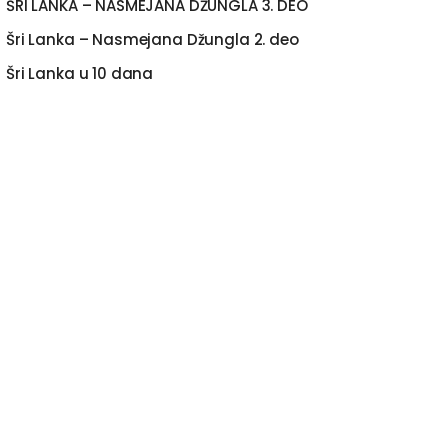
ŠRI LANKA – NASMEJANA DŽUNGLA 3. DEO
Šri Lanka – Nasmejana Džungla 2. deo
Šri Lanka u 10 dana