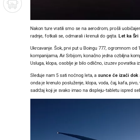
Nakon ture vratili smo se na aerodrom, prošli uobičajen
radnje, fotkali se, odmarali i krenuli do gejta.
Let ka Šri
Ukrcavanje. Šok, prvi put u Boingu 777, ogromnom od 
kompanijama, Air Srbijom, konačno jedna ozbiljna kom
Usluga, klopa, osoblje je bilo odlično, izuzev povratka
Sleduje nam 5 sati noćnog leta, a
sunce će izaći dok 
onda je krenulo posluženje, klopa, voda, čaj, kafa, pivo, v
sadržaj koji je svako imao na displeju-tabletu ispred se