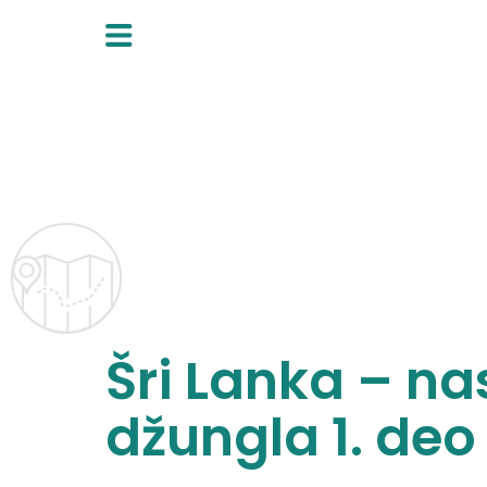
Skip
to
content
Šri Lanka – n
džungla 1. deo