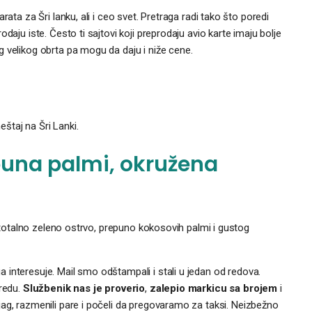
ata za Šri lanku, ali i ceo svet. Pretraga radi tako što poredi
daju iste. Često ti sajtovi koji preprodaju avio karte imaju bolje
 velikog obrta pa mogu da daju i niže cene.
štaj na Šri Lanki.
puna palmi, okružena
no totalno zeleno ostrvo, prepuno kokosovih palmi i gustog
 interesuje. Mail smo odštampali i stali u jedan od redova.
redu.
Službenik nas je proverio
,
zalepio markicu
sa brojem
i
ljag, razmenili pare i počeli da pregovaramo za taksi. Neizbežno