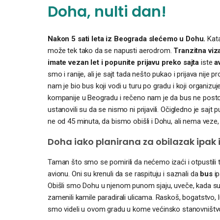
Doha, nulti dan!
Nakon 5 sati leta iz Beograda slećemo u Dohu.
Kata
može tek tako da se napusti aerodrom.
Tranzitna viz
imate vezan let i popunite prijavu preko sajta
iste
a
smo i ranije, ali je sajt tada nešto pukao i prijava nije pr
nam je bio bus koji vodi u turu po gradu i koji organiz
kompanije u Beogradu i rečeno nam je da bus ne postoji vi
ustanovili su da se nismo ni prijavili. Očigledno je sa
ne od 45 minuta, da bismo obišli i Dohu, ali nema vez
Doha iako planirana za obilazak ipak 
Taman što smo se pomirili da nećemo izaći i otpustili to
avionu. Oni su krenuli da se raspituju i saznali da
bus
i
Obišli smo Dohu u njenom punom sjaju, uveče, kada su s
zamenili kamile paradirali ulicama. Raskoš, bogatstvo, l
smo videli u ovom gradu u kome većinsko stanovništvo 