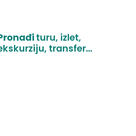
Pronađi
turu, izlet,
ekskurziju, transfer...