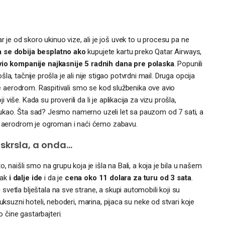
r je od skoro ukinuo vize, ali je još uvek to u procesu pa ne
a se dobija besplatno ako
kupujete kartu preko Qatar Airways,
vio kompanije
najkasnije 5 radnih dana
pre polaska
. Popunili
ošla, tačnije prošla je ali nije stigao potvrdni mail. Druga opcija
uje aerodrom. Raspitivali smo se kod službenika ove avio
še. Kada su proverili da li je aplikacija za vizu prošla,
jt pukao. Šta sad? Jesmo namerno uzeli let sa pauzom od 7 sati, a
e, aerodrom je ogroman i naći ćemo zabavu.
iskrsla, a onda…
, naišli smo na grupu koja je išla na Bali, a koja je bila u našem
pak
i dalje ide
i da je
cena oko 11 dolara za turu od 3 sata
.
vetla blještala na sve strane, a skupi automobili koji su
uksuzni hoteli, neboderi, marina, pijaca su neke od stvari koje
čine gastarbajteri.