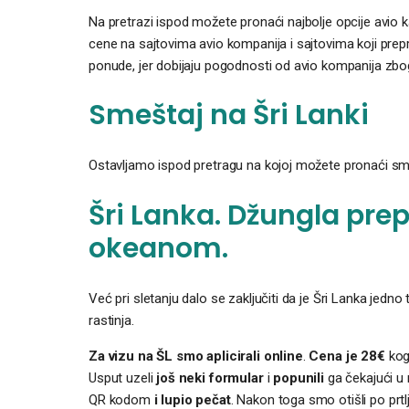
Na pretrazi ispod možete pronaći najbolje opcije avio kar
cene na sajtovima avio kompanija i sajtovima koji prepro
ponude, jer dobijaju pogodnosti od avio kompanija zbog
Smeštaj na Šri Lanki
Ostavljamo ispod pretragu na kojoj možete pronaći sme
Šri Lanka. Džungla pre
okeanom.
Već pri sletanju dalo se zaključiti da je Šri Lanka jed
rastinja.
Za vizu na ŠL smo aplicirali online
.
Cena je 28€
koga
Usput uzeli
još neki formular
i
popunili
ga čekajući u 
QR kodom
i lupio pečat
. Nakon toga smo otišli po prt