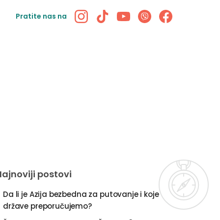
Pratite nas na
Najnoviji postovi
Da li je Azija bezbedna za putovanje i koje
države preporučujemo?