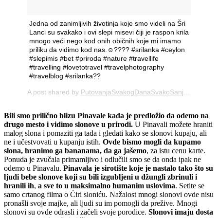
Jedna od zanimljivih životinja koje smo videli na Šri
Lanci su svakako i ovi slepi misevi čiji je raspon krila
mnogo veći nego kod onih običnih koje mi imamo
priliku da vidimo kod nas.☺???? #srilanka #ceylon
#slepimis #bet #priroda #nature #travellife
#travelling #lovetotravel #travelphotography
#travelblog #srilanka??
A post shared by
PutovanjaSvakogDanaSvakoSanja
(@jeftino
Bili smo prilično blizu Pinavale kada je predložio da odemo na
drugo mesto i vidimo slonove u prirodi.
U Pinavali možete hraniti
malog slona i pomaziti ga tada i gledati kako se slonovi kupaju, ali
ne i učestvovati u kupanju istih.
Ovde bismo mogli da kupamo
slona, hranimo ga bananama, da ga jašemo
, za istu cenu karte.
Ponuda je zvučala primamljivo i odlučili smo se da onda ipak ne
odemo u Pinavalu.
Pinavala je sirotište koje je nastalo tako što su
ljudi bebe slonove koji su bili izgubljeni u džungli zbrinuli i
hranili ih
,
a sve to u maksimalno humanim uslovima
. Setite se
samo crtanog filma o Ćiri sloniću. Nažalost mnogi slonovi ovde nisu
pronašli svoje majke, ali ljudi su im pomogli da prežive. Mnogi
slonovi su ovde odrasli i začeli svoje porodice.
Slonovi imaju dosta