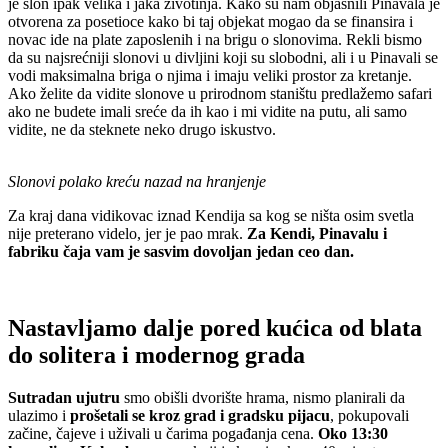
je slon ipak velika i jaka životinja. Kako su nam objasnili Pinavala je
otvorena za posetioce kako bi taj objekat mogao da se finansira i
novac ide na plate zaposlenih i na brigu o slonovima. Rekli bismo
da su najsrećniji slonovi u divljini koji su slobodni, ali i u Pinavali se
vodi maksimalna briga o njima i imaju veliki prostor za kretanje.
Ako želite da vidite slonove u prirodnom staništu predlažemo safari
ako ne budete imali sreće da ih kao i mi vidite na putu, ali samo
vidite, ne da steknete neko drugo iskustvo.
Slonovi polako kreću nazad na hranjenje
Za kraj dana vidikovac iznad Kendija sa kog se ništa osim svetla
nije preterano videlo, jer je pao mrak.
Za Kendi, Pinavalu i
fabriku čaja vam je sasvim dovoljan jedan ceo dan.
Nastavljamo dalje pored kućica od blata
do solitera i modernog grada
Sutradan ujutru
smo obišli dvorište hrama, nismo planirali da
ulazimo i
prošetali se kroz grad i gradsku pijacu
, pokupovali
začine, čajeve i uživali u čarima pogađanja cena.
Oko 13:30