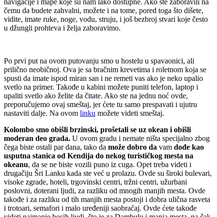
navigacije i mape koje su nam lako dostupne. Ako ste zaboravili na
čemu da budete zahvalni, možete i na tome, pored toga što dišete,
vidite, imate ruke, noge, vodu, struju, i još bezbroj stvari koje često
u džungli prohteva i želja zaboravimo.
Po prvi put na ovom putovanju smo u hostelu u spavaonici, ali
prilično neobičnoj. Ova je sa bračnim krevetima i roletnom koja se
spusti da imate ispod miran san i ne remeti vas ako je neko upalio
svetlo na primer. Takođe u kabini možete puniti telefon, laptop i
upaliti svetlo ako želite da čitate. Ako ste na jednu noć ovde,
preporučujemo ovaj smeštaj, jer ćete tu samo prespavati i ujutru
nastaviti dalje. Na ovom
linku
možete videti smeštaj.
Kolombo smo obišli brzinski, prošetali se uz okean i obišli
moderan deo grada.
U ovom gradu i nemate ništa specijalno zbog
čega biste ostali par dana, tako da
može dobro da
vam
dođe kao
usputna stanica od Kendija do nekog turističkog mesta na
okeanu
, da se ne biste vozili puno iz cuga. Opet treba videti i
drugačiju Šri Lanku kada ste već u prolazu. Ovde su široki bulevari,
visoke zgrade, hoteli, trgovinski centri, tržni centri, užurbani
poslovni, doterani ljudi, za razliku od mnogih manjih mesta. Ovde
takođe i za razliku od tih manjih mesta postoji i dobra ulična rasveta
i trotoari, semafori i malo uređeniji saobraćaj. Ovde ćete takođe
videti najmanje bosih ljudi, što je za Dambulu i manja mesta, pa čak