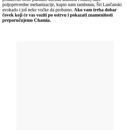
poljoprivredne mehanizacije, kupio nam rambutan, Šri Lančanski
avokado i još neke voćke da probamo.
Ako vam treba dobar
čovek koji će vas voziti po ostrvu i pokazati znamenitosti
preporučujemo Chamia.