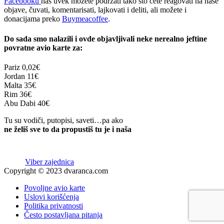
Facebooku
nas uvek možete podržati tako što ćete reagovati na naše
objave, čuvati, komentarisati, lajkovati i deliti, ali možete i
donacijama preko
Buymeacoffee
.
Do sada smo nalazili i ovde objavljivali neke nerealno jeftine
povratne avio karte za:
Pariz
0,02€
Jordan
11€
Malta
35€
Rim
36€
Abu Dabi
40€
Tu su vodiči, putopisi, saveti…pa ako
ne želiš sve to da propustiš tu je i naša
Viber zajednica
Copyright © 2023 dvaranca.com
Povoljne avio karte
Uslovi korišćenja
Politika privatnosti
Često postavljana pitanja