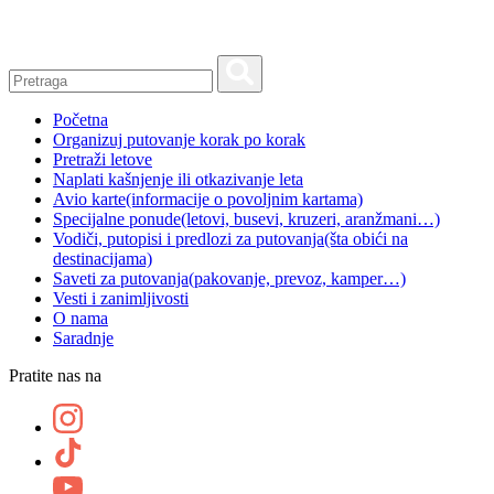
Skip
to
content
Početna
Organizuj putovanje korak po korak
Pretraži letove
Naplati kašnjenje ili otkazivanje leta
Avio karte
(informacije o povoljnim kartama)
Specijalne ponude
(letovi, busevi, kruzeri, aranžmani…)
Vodiči, putopisi i predlozi za putovanja
(šta obići na
destinacijama)
Saveti za putovanja
(pakovanje, prevoz, kamper…)
Vesti i zanimljivosti
O nama
Saradnje
Pratite nas na