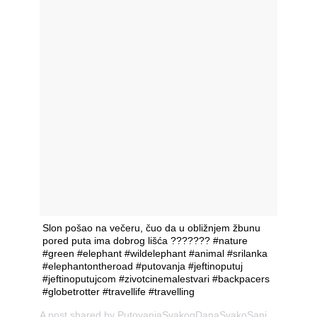
Slon pošao na večeru, čuo da u obližnjem žbunu
pored puta ima dobrog lišća ??????? #nature
#green #elephant #wildelephant #animal #srilanka
#elephantontheroad #putovanja #jeftinoputuj
#jeftinoputujcom #zivotcinemalestvari #backpacers
#globetrotter #travellife #travelling
A post shared by
PutovanjaSvakogDanaSvakoSanja
(@jeftino