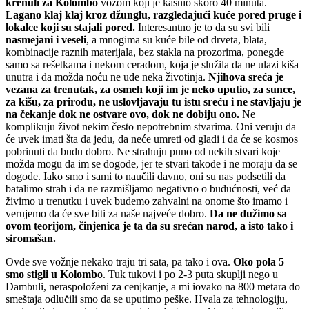
krenuli za Kolombo
vozom koji je kasnio skoro 40 minuta.
Lagano klaj klaj kroz džunglu, razgledajući kuće pored pruge i
lokalce koji su stajali pored.
Interesantno je to da su svi bili
nasmejani i veseli
, a mnogima su kuće bile od drveta, blata,
kombinacije raznih materijala, bez stakla na prozorima, ponegde
samo sa rešetkama i nekom ceradom, koja je služila da ne ulazi kiša
unutra i da možda noću ne uđe neka životinja.
Njihova sreća je
vezana za trenutak, za osmeh koji im je neko uputio, za sunce,
za kišu, za prirodu, ne uslovljavaju tu istu sreću i ne stavljaju je
na čekanje dok ne ostvare ovo, dok ne dobiju ono.
Ne
komplikuju život nekim često nepotrebnim stvarima. Oni veruju da
će uvek imati šta da jedu, da neće umreti od gladi i da će se kosmos
pobrinuti da budu dobro. Ne strahuju puno od nekih stvari koje
možda mogu da im se dogode, jer te stvari takođe i ne moraju da se
dogode. Iako smo i sami to naučili davno, oni su nas podsetili da
batalimo strah i da ne razmišljamo negativno o budućnosti, već da
živimo u trenutku i uvek budemo zahvalni na onome što imamo i
verujemo da će sve biti za naše najveće dobro.
Da ne dužimo sa
ovom teorijom, činjenica je ta da su srećan narod, a isto tako i
siromašan.
Ovde sve vožnje nekako traju tri sata, pa tako i ova.
Oko pola 5
smo stigli u Kolombo
. Tuk tukovi i po 2-3 puta skuplji nego u
Dambuli, neraspoloženi za cenjkanje, a mi iovako na 800 metara do
smeštaja odlučili smo da se uputimo peške. Hvala za tehnologiju,