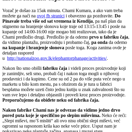
Vozač je došao za 15ak minuta. Chami Kumara, a ako vam treba
možete ga naći na
ovoj fb stranici
i obavezno ga pozdravite.
Do
Pinavale treba više od sat vremena iz Kendija
, pa naš plan da
stignemo na hranjenje slonova koje traje od 13:15-13:45 i posle na
kupanje od 14:00-16:00 nije mogao biti realizovan, tako da je
Chami predložio drugi. Predložio je da odemo
prvo u fabriku čaja
,
da vidimo plantažu, proizvodnju i probamo čaj,
pa onda
da odemo
na kupanje i hranjenje slonova
posle toga. Koga zanima ovde je
detaljan raspored
u
http://nationalzoo.gov.lk/elephantorphanage/activities/
.
Nakon što smo obišli
fabriku čaja
i videli proces proizvodnje koji
je zanimljiv, seli smo, probali čaj i nakon toga mogli u njihovoj
prodavnici i da kupimo. Cene su od 2 pa do više puta veće nego u
marketu u bilo kom mestu, pa s obzirom da je tura u fabrici
besplatna možete uzeti čisto jednu kutiju u znak zahvalnosti što su
vam sve lepo i detaljno objasnili i proveli kroz proces proizvodnje.
Preporučujemo da obiđete neku od fabrika čaja.
Nakon fabrike Chami nas je odvezao da vidimo jedno drvo
pored puta koje je specifično po slepim miševima.
Neko će reći:
„Slepi miševi, mo’š misliti“ ali ovo nisu obični slepi miševi, već
ogromni sa rapsonom krila kao neke veće ptice. Usput nam je
pokazivao neke plantaže začina, ananasa i muzej stare