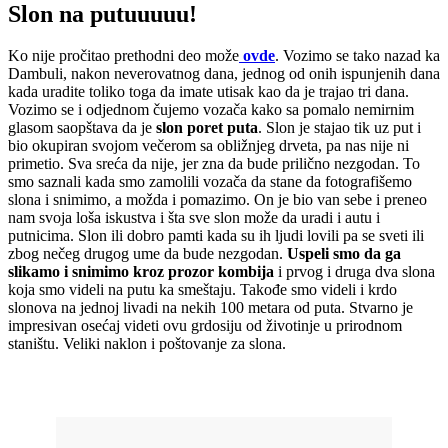
Slon na putuuuuu!
Ko nije pročitao prethodni deo može
ovde
. Vozimo se tako nazad ka
Dambuli, nakon neverovatnog dana, jednog od onih ispunjenih dana
kada uradite toliko toga da imate utisak kao da je trajao tri dana.
Vozimo se i odjednom čujemo vozača kako sa pomalo nemirnim
glasom saopštava da je
slon poret puta
. Slon je stajao tik uz put i
bio okupiran svojom večerom sa obližnjeg drveta, pa nas nije ni
primetio. Sva sreća da nije, jer zna da bude prilično nezgodan. To
smo saznali kada smo zamolili vozača da stane da fotografišemo
slona i snimimo, a možda i pomazimo. On je bio van sebe i preneo
nam svoja loša iskustva i šta sve slon može da uradi i autu i
putnicima. Slon ili dobro pamti kada su ih ljudi lovili pa se sveti ili
zbog nečeg drugog ume da bude nezgodan.
Uspeli smo da ga
slikamo i snimimo kroz prozor kombija
i prvog i druga dva slona
koja smo videli na putu ka smeštaju. Takođe smo videli i krdo
slonova na jednoj livadi na nekih 100 metara od puta. Stvarno je
impresivan osećaj videti ovu grdosiju od životinje u prirodnom
staništu. Veliki naklon i poštovanje za slona.