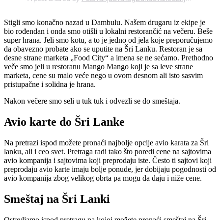
Stigli smo konačno nazad u Dambulu. Našem drugaru iz ekipe je
bio rođendan i onda smo otišli u lokalni restorančić na večeru. Beše
super hrana. Jeli smo kotu, a to je jedno od jela koje preporučujemo
da obavezno probate ako se uputite na Šri Lanku. Restoran je sa
desne strane marketa „Food City“ a imena se ne sećamo. Prethodno
veče smo jeli u restoranu Mango Mango koji je sa leve strane
marketa, cene su malo veće nego u ovom desnom ali isto sasvim
pristupačne i solidna je hrana.
Nakon večere smo seli u tuk tuk i odvezli se do smeštaja.
Avio karte do Šri Lanke
Na pretrazi ispod možete pronaći najbolje opcije avio karata za Šri
lanku, ali i ceo svet. Pretraga radi tako što poredi cene na sajtovima
avio kompanija i sajtovima koji preprodaju iste. Često ti sajtovi koji
preprodaju avio karte imaju bolje ponude, jer dobijaju pogodnosti od
avio kompanija zbog velikog obrta pa mogu da daju i niže cene.
Smeštaj na Šri Lanki
Ostavljamo ispod pretragu na kojoj možete pronaći smeštaj na Šri