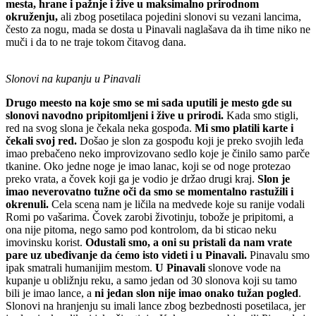
mesta, hrane i pažnje i žive u maksimalno prirodnom
okruženju,
ali zbog posetilaca pojedini slonovi su vezani lancima,
često za nogu, mada se dosta u Pinavali naglašava da ih time niko ne
muči i da to ne traje tokom čitavog dana.
Slonovi na kupanju u Pinavali
Drugo meesto na koje smo se mi sada uputili je mesto gde su
slonovi navodno pripitomljeni i žive u prirodi.
Kada smo stigli,
red na svog slona je čekala neka gospođa.
Mi smo platili karte i
čekali svoj red.
Došao je slon za gospođu koji je preko svojih leđa
imao prebačeno neko improvizovano sedlo koje je činilo samo parče
tkanine. Oko jedne noge je imao lanac, koji se od noge protezao
preko vrata, a čovek koji ga je vodio je držao drugi kraj.
Slon je
imao neverovatno tužne oči da smo se momentalno rastužili i
okrenuli.
Cela scena nam je ličila na medvede koje su ranije vodali
Romi po vašarima. Čovek zarobi životinju, tobože je pripitomi, a
ona nije pitoma, nego samo pod kontrolom, da bi sticao neku
imovinsku korist.
Odustali smo, a oni su pristali da nam vrate
pare uz ubeđivanje da ćemo isto videti i u Pinavali.
Pinavalu smo
ipak smatrali humanijim mestom.
U Pinavali
slonove vode na
kupanje u obližnju reku, a samo jedan od 30 slonova koji su tamo
bili je imao lance, a
ni jedan slon nije imao onako tužan pogled
.
Slonovi na hranjenju su imali lance zbog bezbednosti posetilaca, jer