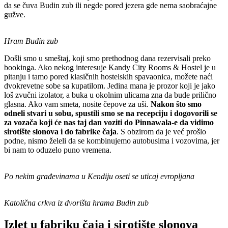
da se čuva Budin zub ili negde pored jezera gde nema saobraćajne
gužve.
Hram Budin zub
Došli smo u smeštaj, koji smo prethodnog dana rezervisali preko
bookinga. Ako nekog interesuje Kandy City Rooms & Hostel je u
pitanju i tamo pored klasičnih hostelskih spavaonica, možete naći
dvokrevetne sobe sa kupatilom. Jedina mana je prozor koji je jako
loš zvučni izolator, a buka u okolnim ulicama zna da bude prilično
glasna. Ako vam smeta, nosite čepove za uši.
Nakon što smo
odneli stvari u sobu, spustili smo se na recepciju i dogovorili se
za vozača koji će nas taj dan voziti do Pinnawala-e da vidimo
sirotište slonova i do fabrike čaja
. S obzirom da je već prošlo
podne, nismo želeli da se kombinujemo autobusima i vozovima, jer
bi nam to oduzelo puno vremena.
Po nekim građevinama u Kendiju oseti se uticaj evropljana
Katolična crkva iz dvorišta hrama Budin zub
Izlet u fabriku čaja i sirotište slonova