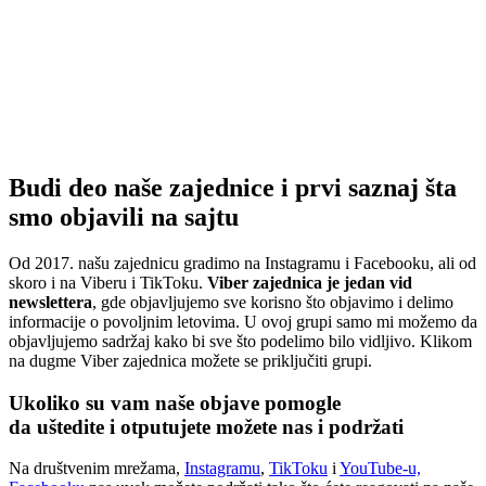
Budi deo naše zajednice i prvi saznaj šta
smo objavili na sajtu
Od 2017. našu zajednicu gradimo na Instagramu i Facebooku, ali od
skoro i na Viberu i TikToku.
Viber zajednica je jedan vid
newslettera
, gde objavljujemo sve korisno što objavimo i delimo
informacije o povoljnim letovima. U ovoj grupi samo mi možemo da
objavljujemo sadržaj kako bi sve što podelimo bilo vidljivo. Klikom
na dugme Viber zajednica možete se priključiti grupi.
Ukoliko su vam naše objave pomogle
da uštedite i otputujete
možete nas i podržati
Na društvenim mrežama,
Instagramu
,
TikToku
i
YouTube-u,