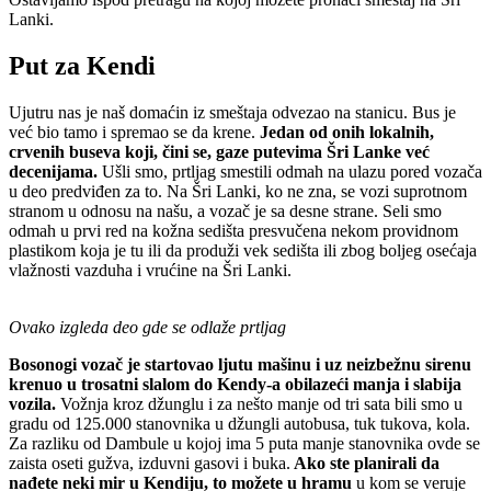
Lanki.
Put za Kendi
Ujutru nas je naš domaćin iz smeštaja odvezao na stanicu. Bus je
već bio tamo i spremao se da krene.
Jedan od onih lokalnih,
crvenih buseva koji, čini se, gaze putevima Šri Lanke već
decenijama.
Ušli smo, prtljag smestili odmah na ulazu pored vozača
u deo predviđen za to. Na Šri Lanki, ko ne zna, se vozi suprotnom
stranom u odnosu na našu, a vozač je sa desne strane. Seli smo
odmah u prvi red na kožna sedišta presvučena nekom providnom
plastikom koja je tu ili da produži vek sedišta ili zbog boljeg osećaja
vlažnosti vazduha i vrućine na Šri Lanki.
Ovako izgleda deo gde se odlaže prtljag
Bosonogi vozač je startovao ljutu mašinu i uz neizbežnu sirenu
krenuo u trosatni slalom do Kendy-a obilazeći manja i slabija
vozila.
Vožnja kroz džunglu i za nešto manje od tri sata bili smo u
gradu od 125.000 stanovnika u džungli autobusa, tuk tukova, kola.
Za razliku od Dambule u kojoj ima 5 puta manje stanovnika ovde se
zaista oseti gužva, izduvni gasovi i buka.
Ako ste planirali da
nađete neki mir u Kendiju, to možete u hramu
u kom se veruje