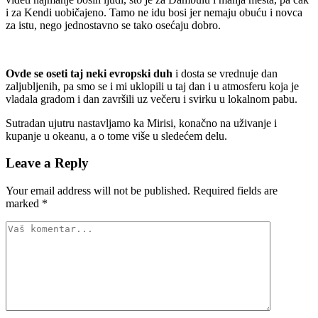
i za Kendi uobičajeno. Tamo ne idu bosi jer nemaju obuću i novca
za istu, nego jednostavno se tako osećaju dobro.
Ovde se oseti taj neki evropski duh
i dosta se vrednuje dan
zaljubljenih, pa smo se i mi uklopili u taj dan i u atmosferu koja je
vladala gradom i dan završili uz večeru i svirku u lokalnom pabu.
Sutradan ujutru nastavljamo ka Mirisi, konačno na uživanje i
kupanje u okeanu, a o tome više u sledećem delu.
Leave a Reply
Your email address will not be published.
Required fields are
marked
*