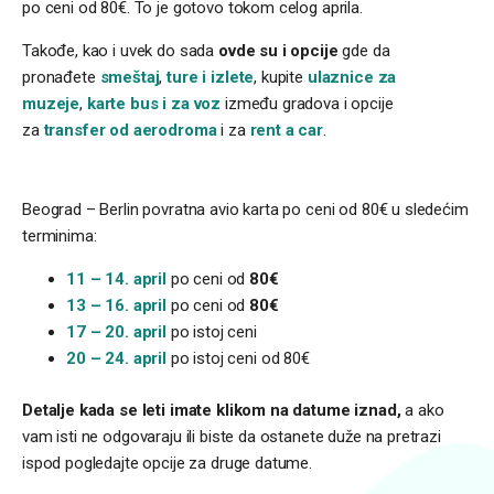
po ceni od 80€. To je gotovo tokom celog aprila.
Takođe, kao i uvek do sada
ovde su i opcije
gde da
pronađete
smeštaj
,
ture i izlete
, kupite
ulaznice za
muzeje
,
karte bus i za voz
između gradova i opcije
za
transfer od aerodroma
i za
rent
a car
.
Beograd – Berlin povratna avio karta po ceni od 80€ u sledećim
terminima:
11 – 14. april
po ceni od
80€
13 – 16. april
po ceni od
80€
17 – 20. april
po istoj ceni
20 – 24. april
po istoj ceni od 80€
Detalje kada se leti imate klikom na datume iznad,
a ako
vam isti ne odgovaraju ili biste da ostanete duže na pretrazi
ispod pogledajte opcije za druge datume.