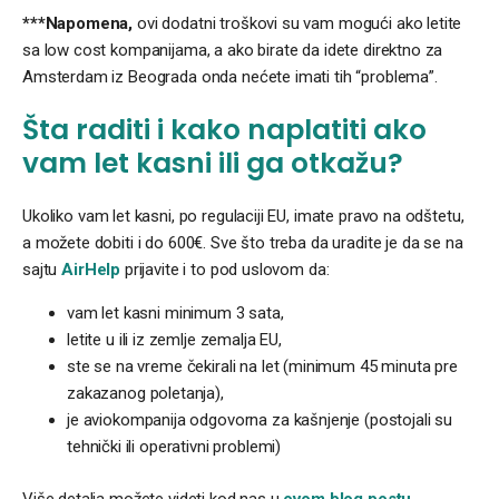
***Napomena,
ovi dodatni troškovi su vam mogući ako letite
sa low cost kompanijama, a ako birate da idete direktno za
Amsterdam iz Beograda onda nećete imati tih “problema”.
Šta raditi i kako naplatiti ako
vam let kasni ili ga otkažu?
Ukoliko vam let kasni, po regulaciji EU, imate pravo na odštetu,
a možete dobiti i do 600€. Sve što treba da uradite je da se na
sajtu
AirHelp
prijavite i to pod uslovom da:
vam let kasni minimum 3 sata,
letite u ili iz zemlje zemalja EU,
ste se na vreme čekirali na let (minimum 45 minuta pre
zakazanog poletanja),
je aviokompanija odgovorna za kašnjenje (postojali su
tehnički ili operativni problemi)
Više detalja možete videti kod nas u
ovom blog postu
.