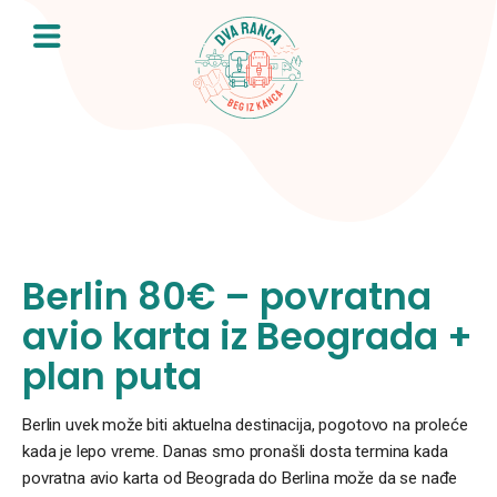
Skip
to
content
Berlin 80€ – povratna
avio karta iz Beograda +
plan puta
Berlin uvek može biti aktuelna destinacija, pogotovo na proleće
kada je lepo vreme. Danas smo pronašli dosta termina kada
povratna avio karta od Beograda do Berlina može da se nađe