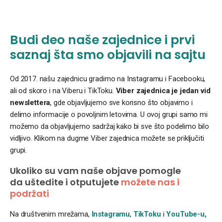
Budi deo naše zajednice i prvi
saznaj šta smo objavili na sajtu
Od 2017. našu zajednicu gradimo na Instagramu i Facebooku,
ali od skoro i na Viberu i TikToku.
Viber zajednica je jedan vid
newslettera
, gde objavljujemo sve korisno što objavimo i
delimo informacije o povoljnim letovima. U ovoj grupi samo mi
možemo da objavljujemo sadržaj kako bi sve što podelimo bilo
vidljivo. Klikom na dugme Viber zajednica možete se priključiti
grupi.
Ukoliko su vam naše objave pomogle
da uštedite i otputujete
možete nas i
podržati
Na društvenim mrežama,
Instagramu
,
TikToku
i
YouTube-u,