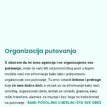
Organizacija putovanja
S obzirom da mi ismo agencija i ne organizujemo ovo
putovanje,
onda će vam biti od pomoći blog post u kojem
možete naći sve informacije kako lako i jednostavno
organizovati ovo putovanje. Tu smo ostavili
linkove i pretrage
koje
će vam dobro doći
, a vezani su za informacije kako naći
smeštaj, organizovati izlete, kretati se između gradova, kako
rešiti transfere, ulaznice za muzeje i bez čega ne treba kretati
na putovanje…
KAKO POVOLJNO U BERLIN I ŠTA SVE OBIĆI