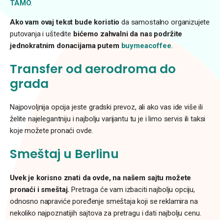
TAMO
.
Ako vam ovaj tekst bude koristio
da samostalno organizujete
putovanja i uštedite
bićemo zahvalni da nas podržite
jednokratnim donacijama putem
buymeacoffee
.
Transfer od aerodroma do
grada
Najpovoljnija opcija jeste gradski prevoz, ali ako vas ide više ili
želite najelegantniju i najbolju varijantu tu je i limo servis ili taksi
koje možete pronaći ovde.
Smeštaj u Berlinu
Uvek je korisno znati da ovde, na našem sajtu možete
pronaći i smeštaj.
Pretraga će vam izbaciti najbolju opciju,
odnosno napraviće poređenje smeštaja koji se reklamira na
nekoliko najpoznatijih sajtova za pretragu i dati najbolju cenu.