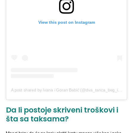
View this post on Instagram
A post shared by Ivana i Goran Babić (@dva_ranca_beg_iz_kanca)
Da li postoje skriveni troškovi i
šta sa taksama?