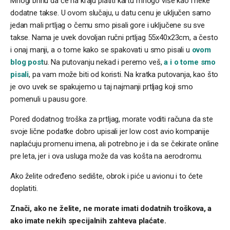
Mnogi brinu da će na kraju platiti kartu mnogo više kao i neke
dodatne takse. U ovom slučaju, u datu cenu je uključen samo
jedan mali prtljag o čemu smo pisali gore i uključene su sve
takse. Nama je uvek dovoljan ručni prtljag 55x40x23cm, a često
i onaj manji, a o tome kako se spakovati u smo pisali u
ovom
blog post
u. Na putovanju nekad i peremo veš,
a i o tome smo
pisali
, pa vam može biti od koristi. Na kratka putovanja, kao što
je ovo uvek se spakujemo u taj najmanji prtljag koji smo
pomenuli u pausu gore.
Pored dodatnog troška za prtljag, morate voditi računa da ste
svoje lične podatke dobro upisali jer low cost avio kompanije
naplaćuju promenu imena, ali potrebno je i da se čekirate online
pre leta, jer i ova usluga može da vas košta na aerodromu.
Ako želite određeno sedište, obrok i piće u avionu i to ćete
doplatiti.
Znači, ako ne želite, ne morate imati dodatnih troškova, a
ako imate nekih specijalnih zahteva plaćate.