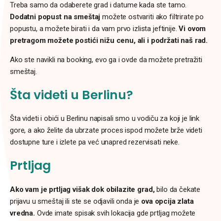
Treba samo da odaberete grad i datume kada ste tamo.
Dodatni popust na smeštaj
možete ostvariti ako filtrirate po
popustu, a možete birati i da vam prvo izlista jeftinije.
Vi ovom
pretragom možete postići nižu cenu, ali i podržati naš rad.
Ako ste navikli na booking, evo ga i ovde da možete pretražiti
smeštaj.
Šta videti u Berlinu?
Šta videti i obići u Berlinu napisali smo u vodiču za koji je link
gore, a ako želite da ubrzate proces ispod možete brže videti
dostupne ture i izlete pa već unapred rezervisati neke.
Prtljag
Ako vam je prtljag višak dok obilazite grad,
bilo da čekate
prijavu u smeštaj ili ste se odjavili onda je
ova opcija zlata
vredna.
Ovde imate spisak svih lokacija gde prtljag možete