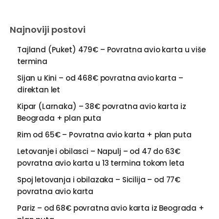
Najnoviji postovi
Tajland (Puket) 479€ – Povratna avio karta u više
termina
Sijan u Kini – od 468€ povratna avio karta –
direktan let
Kipar (Larnaka) – 38€ povratna avio karta iz
Beograda + plan puta
Rim od 65€ – Povratna avio karta + plan puta
Letovanje i obilasci – Napulj – od 47 do 63€
povratna avio karta u 13 termina tokom leta
Spoj letovanja i obilazaka – Sicilija – od 77€
povratna avio karta
Pariz – od 68€ povratna avio karta iz Beograda +