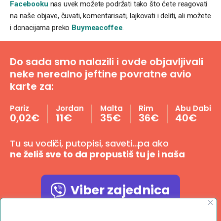
Facebooku
nas uvek možete podržati tako što ćete reagovati
na naše objave, čuvati, komentarisati, lajkovati i deliti, ali možete
i donacijama preko
Buymeacoffee
.
Do sada smo nalazili i ovde objavljivali
neke nerealno jeftine povratne avio
karte za:
Pariz
Jordan
Malta
Rim
Abu Dabi
0,02€
11€
35€
36€
40€
Tu su vodiči, putopisi, saveti…pa ako
ne želiš sve to da propustiš tu je i naša
Viber zajednica
Poštujemo Vašu privatnost