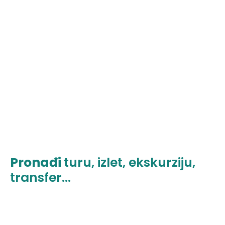
Pronađi
turu, izlet, ekskurziju,
transfer...