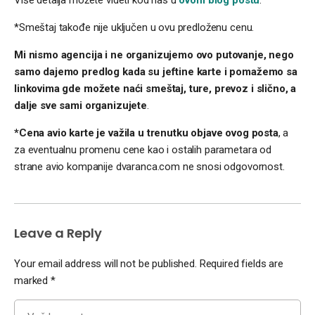
*Smeštaj takođe nije uključen u ovu predloženu cenu.
Mi nismo agencija i ne organizujemo ovo putovanje, nego
samo dajemo predlog kada su jeftine karte i pomažemo sa
linkovima gde možete naći smeštaj, ture, prevoz i slično, a
dalje sve sami organizujete
.
*Cena avio karte je važila u trenutku objave ovog posta
, a
za eventualnu promenu cene kao i ostalih parametara od
strane avio kompanije dvaranca.com ne snosi odgovornost.
Leave a Reply
Your email address will not be published.
Required fields are
marked
*