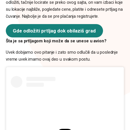
odložiti, tačnije locirate se preko ovog sajta, on vam izbaci koje
su lokacije najbliže, pogledate cene, platite i odnesete prtljag na
čuvanje. Najbolje je da se pre plaćanja registrujete.
Gde odložiti prtljag dok obilaziš grad
Šta je sa prtljagom koji može da se unese u avion?
Uvek dobijamo ovo pitanje i zato smo odlučili da u poslednje
vreme uvek imamo ovaj deo u svakom postu.