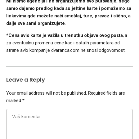
Mi nismo agencija i ne organizujemo ovo putovanje, nego
samo dajemo predlog kada su jeftine karte i pomažemo sa
linkovima gde možete naći smeštaj, ture, prevoz i slično, a
dalje sve sami organizujete
.
*Cena avio karte je važila u trenutku objave ovog posta
, a
za eventualnu promenu cene kao i ostalih parametara od
strane avio kompanije dvaranca.com ne snosi odgovornost.
Leave a Reply
Your email address will not be published.
Required fields are
marked
*