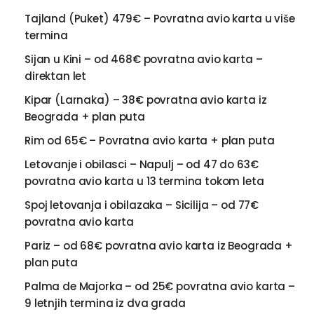
Tajland (Puket) 479€ – Povratna avio karta u više
termina
Sijan u Kini – od 468€ povratna avio karta –
direktan let
Kipar (Larnaka) – 38€ povratna avio karta iz
Beograda + plan puta
Rim od 65€ – Povratna avio karta + plan puta
Letovanje i obilasci – Napulj – od 47 do 63€
povratna avio karta u 13 termina tokom leta
Spoj letovanja i obilazaka – Sicilija – od 77€
povratna avio karta
Pariz – od 68€ povratna avio karta iz Beograda +
plan puta
Palma de Majorka – od 25€ povratna avio karta –
9 letnjih termina iz dva grada