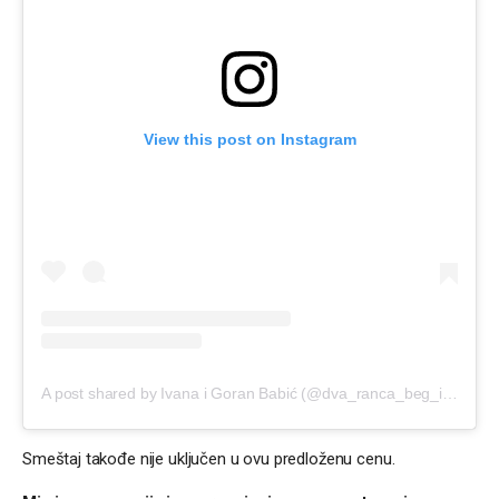
View this post on Instagram
A post shared by Ivana i Goran Babić (@dva_ranca_beg_iz_kanca)
Smeštaj takođe nije uključen u ovu predloženu cenu.