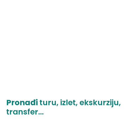
Pronađi
turu, izlet, ekskurziju,
transfer...