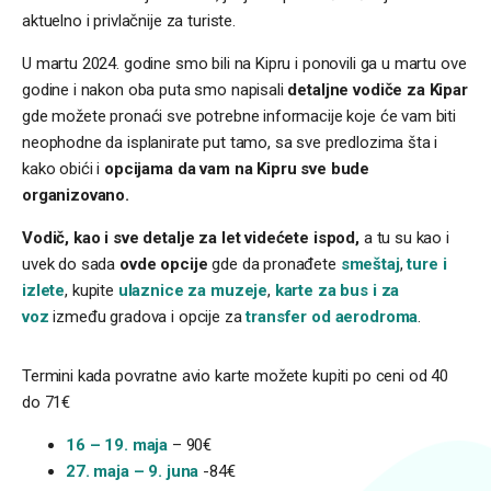
aktuelno i privlačnije za turiste.
U martu 2024. godine smo bili na Kipru i ponovili ga u martu ove
godine i nakon oba puta smo napisali
detaljne vodiče za Kipar
gde možete pronaći sve potrebne informacije koje će vam biti
neophodne da isplanirate put tamo, sa sve predlozima šta i
kako obići i
opcijama da vam na Kipru sve bude
organizovano.
Vodič, kao i sve detalje za let videćete ispod,
a tu su kao i
uvek do sada
ovde opcije
gde da pronađete
smeštaj
,
ture i
izlete
, kupite
ulaznice za muzeje
,
karte za bus i za
voz
između gradova i opcije za
transfer od aerodroma
.
Termini kada povratne avio karte možete kupiti po ceni od 40
do 71€
16 – 19. maja
– 90€
27. maja – 9. juna
-84€