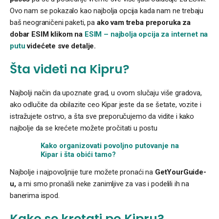
Ovo nam se pokazalo kao najbolja opcija kada nam ne trebaju
baš neograničeni paketi, pa
ako vam treba preporuka za
dobar ESIM klikom na
ESIM – najbolja opcija za internet na
putu
videćete sve detalje.
Šta videti na Kipru?
Najbolji način da upoznate grad, u ovom slučaju više gradova,
ako odlučite da obilazite ceo Kipar jeste da se šetate, vozite i
istražujete ostrvo, a šta sve preporučujemo da vidite i kako
najbolje da se krećete možete pročitati u postu
Kako organizovati povoljno putovanje na
Kipar i šta obići tamo?
Najbolje i najpovoljnije ture možete pronaći na
GetYourGuide-
u,
a mi smo pronašli neke zanimljive za vas i podelili ih na
banerima ispod.
Kako se kretati po Kipru?