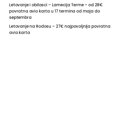
Letovanje i obilasci – Lamecija Terme – od 28€
povratna avio karta u 17 termina od maja do
septembra
Letovanje na Rodosu – 27€ najpovoljnija povratna
avio karta