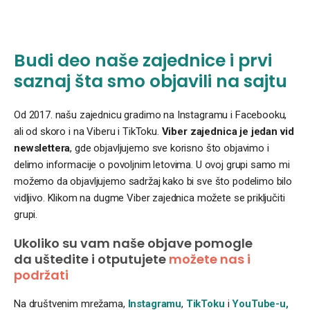
Budi deo naše zajednice i prvi
saznaj šta smo objavili na sajtu
Od 2017. našu zajednicu gradimo na Instagramu i Facebooku,
ali od skoro i na Viberu i TikToku.
Viber zajednica je jedan vid
newslettera
, gde objavljujemo sve korisno što objavimo i
delimo informacije o povoljnim letovima. U ovoj grupi samo mi
možemo da objavljujemo sadržaj kako bi sve što podelimo bilo
vidljivo. Klikom na dugme Viber zajednica možete se priključiti
grupi.
Ukoliko su vam naše objave pomogle
da uštedite i otputujete
možete nas i
podržati
Na društvenim mrežama,
Instagramu
,
TikToku
i
YouTube-u,