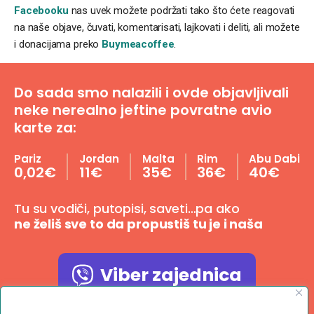
Facebooku
nas uvek možete podržati tako što ćete reagovati
na naše objave, čuvati, komentarisati, lajkovati i deliti, ali možete
i donacijama preko
Buymeacoffee
.
Do sada smo nalazili i ovde objavljivali
neke nerealno jeftine povratne avio
karte za:
Pariz
Jordan
Malta
Rim
Abu Dabi
0,02€
11€
35€
36€
40€
Tu su vodiči, putopisi, saveti…pa ako
ne želiš sve to da propustiš tu je i naša
Viber zajednica
Poštujemo Vašu privatnost