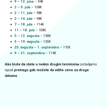
9 – 12. juna
– 94€
2 – 9. jula
– 108€
2 – 11. jula
– 98€
2 – 14. jula
– 98€
7 – 18. jula
– 114€
11 – 18. jula
– 108€
5 – 12. avgusta
– 138€
5 – 19. avgusta
– 130€
25. avgusta – 1. septembra
– 110€
9 – 21. septembra
– 114€
Ako biste da idete u nekim drugim terminima
ostavljamo
ispod
pretragu gde možete da vidite cene za druge
datume.