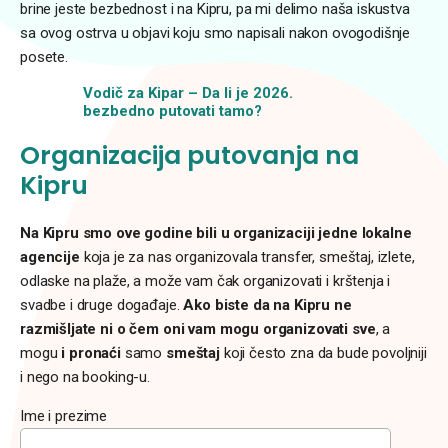
brine jeste bezbednost i na Kipru, pa mi delimo naša iskustva
sa ovog ostrva u objavi koju smo napisali nakon ovogodišnje
posete.
Vodič za Kipar – Da li je 2026.
bezbedno putovati tamo?
Organizacija putovanja na
Kipru
Na Kipru smo ove godine bili u organizaciji jedne lokalne
agencije
koja je za nas organizovala transfer, smeštaj, izlete,
odlaske na plaže, a može vam čak organizovati i krštenja i
svadbe i druge događaje.
Ako biste da na Kipru ne
razmišljate ni o čem oni vam mogu organizovati sve
, a
mogu
i pronaći
samo
smeštaj
koji često zna da bude povoljniji
i nego na booking-u.
Ime i prezime