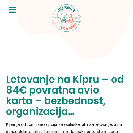
Skip
to
content
Letovanje na Kipru – od
84€ povratna avio
karta – bezbednost,
organizacija…
Kipar je odličan i kao opcija za obilaske, ali i za letovanje, a mi
danas delimo letnje termine, jer je to ipak nešto što je sada