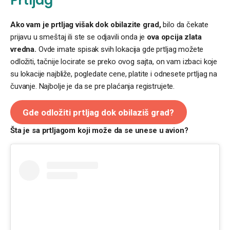
Prtljag
Ako vam je prtljag višak dok obilazite grad,
bilo da čekate
prijavu u smeštaj ili ste se odjavili onda je
ova opcija zlata
vredna.
Ovde imate spisak svih lokacija gde prtljag možete
odložiti, tačnije locirate se preko ovog sajta, on vam izbaci koje
su lokacije najbliže, pogledate cene, platite i odnesete prtljag na
čuvanje. Najbolje je da se pre plaćanja registrujete.
Gde odložiti prtljag dok obilaziš grad?
Šta je sa prtljagom koji može da se unese u avion?