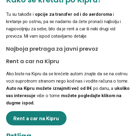
Tu su takođe i
opcije za transfer od i do aerdoroma
i
kretanje po ostrvu, pa se nadamo da ćete pronaći najbolju i
najpovoljniju za sebe, bilo da je rent a car ili neki drugi vid
prevoza. Mi vam ispod ostavljamo detalje.
Najboja pretraga za javni prevoz
Rent a car
na Kipru
Ako biste na Kipru da se krećete autom znajte da se na ostrvu
vozi suprotnom stranom nego kod nas i vodite računa o tome.
Auto na Kipru možete iznajmiti već od 8€
po danu, a
ukoliko
vas interesuje
više o tome
možete pogledajte klikom na
dugme ispod.
Rent a car na Kipru