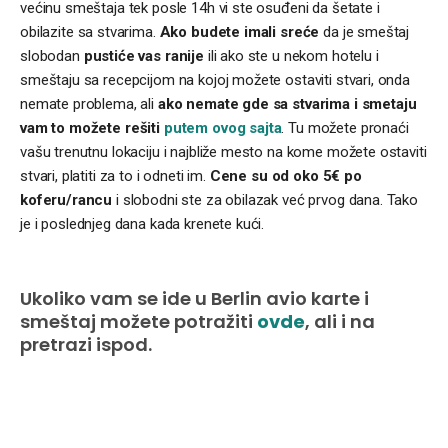
većinu smeštaja tek posle 14h vi ste osuđeni da šetate i
obilazite sa stvarima.
Ako budete imali sreće
da je smeštaj
slobodan
pustiće vas ranije
ili ako ste u nekom hotelu i
smeštaju sa recepcijom na kojoj možete ostaviti stvari, onda
nemate problema, ali
ako nemate gde sa stvarima i smetaju
vam to možete rešiti
putem
ovog sajta
. Tu možete pronaći
vašu trenutnu lokaciju i najbliže mesto na kome možete ostaviti
stvari, platiti za to i odneti im.
Cene su od oko 5€ po
koferu/rancu
i slobodni ste za obilazak već prvog dana. Tako
je i poslednjeg dana kada krenete kući.
Ukoliko vam se ide u Berlin avio karte i
smeštaj možete potražiti
ovde
, ali
i
na
pretrazi ispod
.