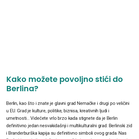
Kako možete povoljno stići do
Berlina?
Berlin, kao što i znate je glavni grad Nemačke i drugi po veličini
u EU. Grad je kulture, politike, biznisa, kreativnih ljudi i
umetnosti… Videćete vrlo brzo kada stignete da je Berlin
definitivno jedan nesvakidašnji i multikulturalni grad. Berlinski zid
i Branderburška kapija su definitivno simboli ovog grada. Nas