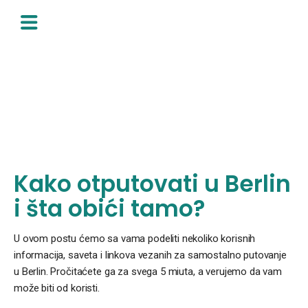
Skip
to
content
Kako otputovati u Berlin
i šta obići tamo?
U ovom postu ćemo sa vama podeliti nekoliko korisnih
informacija, saveta i linkova vezanih za samostalno putovanje
u Berlin. Pročitaćete ga za svega 5 miuta, a verujemo da vam
može biti od koristi.