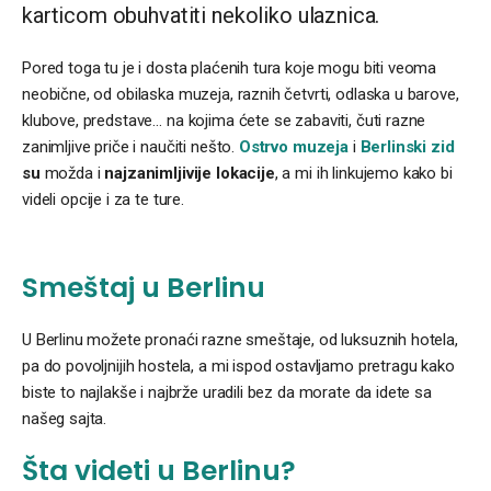
karticom obuhvatiti nekoliko ulaznica.
Pored toga tu je i dosta plaćenih tura koje mogu biti veoma
neobične, od obilaska muzeja, raznih četvrti, odlaska u barove,
klubove, predstave… na kojima ćete se zabaviti, čuti razne
zanimljive priče i naučiti nešto.
Ostrvo muzeja
i
Berlinski zid
su
možda i
najzanimljivije lokacije
, a mi ih linkujemo kako bi
videli opcije i za te ture.
Smeštaj u Berlinu
U Berlinu možete pronaći razne smeštaje, od luksuznih hotela,
pa do povoljnijih hostela, a mi ispod ostavljamo pretragu kako
biste to najlakše i najbrže uradili bez da morate da idete sa
našeg sajta.
Šta videti u Berlinu?