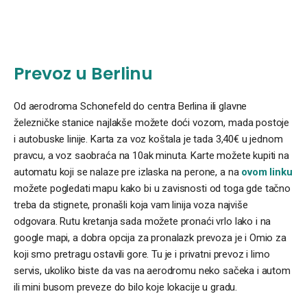
Prevoz u Berlinu
Od aerodroma Schonefeld do centra Berlina ili glavne
železničke stanice najlakše možete doći vozom, mada postoje
i autobuske linije. Karta za voz koštala je tada 3,40€ u jednom
pravcu, a voz saobraća na 10ak minuta. Karte možete kupiti na
automatu koji se nalaze pre izlaska na perone, a na
ovom linku
možete pogledati mapu kako bi u zavisnosti od toga gde tačno
treba da stignete, pronašli koja vam linija voza najviše
odgovara. Rutu kretanja sada možete pronaći vrlo lako i na
google mapi, a dobra opcija za pronalazk prevoza je i Omio za
koji smo pretragu ostavili gore. Tu je i privatni prevoz i limo
servis, ukoliko biste da vas na aerodromu neko sačeka i autom
ili mini busom preveze do bilo koje lokacije u gradu.