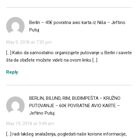
Berlin – 45€ povratna avio karta iz Niša – Jeftino
Putuj
May 9, 2018 at 7:30 pm
[…] Kako da samostalno organizujete putovanje u Berlin i savete
šta da obiđete možete videti na ovom linku […]
Reply
BERLIN, BILUND, RIM, BUDIMPEŠTA – KRUŽNO
PUTOVANJE – 60€ POVRATNE AVIO KARTE –
Jeftino Putuj
May 19, 2018 at 9:44 am
[…] radi lakšeg snalaženja, pogledati naše korisne informacije,