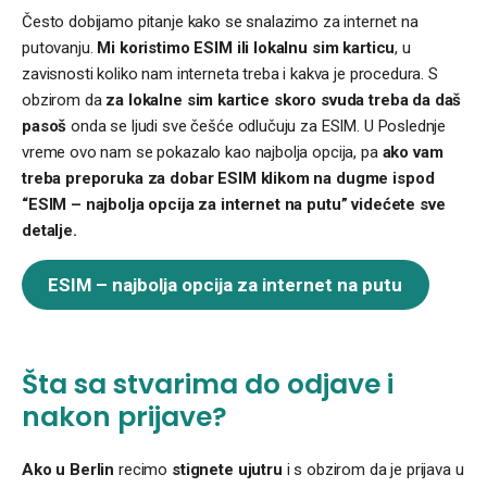
Često dobijamo pitanje kako se snalazimo za internet na
putovanju.
Mi koristimo ESIM ili lokalnu sim karticu
, u
zavisnosti koliko nam interneta treba i kakva je procedura. S
obzirom da
za lokalne sim kartice skoro svuda treba da daš
pasoš
onda se ljudi sve češće odlučuju za ESIM. U Poslednje
vreme ovo nam se pokazalo kao najbolja opcija, pa
ako vam
treba preporuka za dobar ESIM klikom na dugme ispod
“ESIM – najbolja opcija za internet na putu” videćete sve
detalje.
ESIM – najbolja opcija za internet na putu
Šta sa stvarima do odjave i
nakon prijave?
Ako u Berlin
recimo
stignete ujutru
i s obzirom da je prijava u