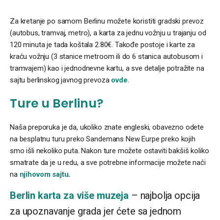
Za kretanje po samom Berlinu možete koristiti gradski prevoz
(autobus, tramvaj, metro), a karta za jednu vožnju u trajanju od
120 minuta je tada koštala 2.80€. Takođe postoje i karte za
kraću vožnju (3 stanice metroom ili do 6 stanica autobusom i
tramvajem) kao i jednodnevne kartu, a sve detalje potražite na
sajtu berlinskog javnog prevoza
ovde
.
Ture u Berlinu?
Naša preporuka je da, ukoliko znate engleski, obavezno odete
na besplatnu turu preko Sandemans New Eurpe preko kojih
smo išli nekoliko puta. Nakon ture možete ostaviti bakšiš koliko
smatrate da je u redu, a sve potrebne informacije možete naći
na
njihovom sajtu
.
Berlin karta za više muzeja
– najbolja opcija
za upoznavanje grada jer ćete sa jednom