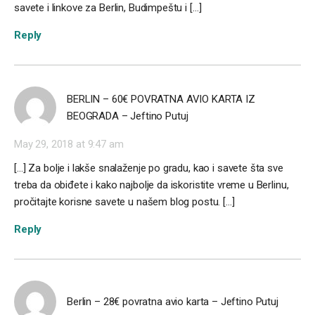
savete i linkove za Berlin, Budimpeštu i […]
Reply
BERLIN – 60€ POVRATNA AVIO KARTA IZ
BEOGRADA – Jeftino Putuj
May 29, 2018 at 9:47 am
[…] Za bolje i lakše snalaženje po gradu, kao i savete šta sve
treba da obiđete i kako najbolje da iskoristite vreme u Berlinu,
pročitajte korisne savete u našem blog postu. […]
Reply
Berlin – 28€ povratna avio karta – Jeftino Putuj