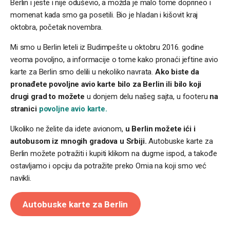
Berlin i jeste i nije oduševio, a možda je malo tome doprineo i
momenat kada smo ga posetili. Bio je hladan i kišovit kraj
oktobra, početak novembra.
Mi smo u Berlin leteli iz Budimpešte u oktobru 2016. godine
veoma povoljno, a informacije o tome kako pronaći jeftine avio
karte za Berlin smo delili u nekoliko navrata.
Ako biste da
pronađete povoljne avio karte bilo za Berlin ili bilo koji
drugi grad to možete
u donjem delu našeg sajta, u footeru
na
stranici
povoljne avio karte.
Ukoliko ne želite da idete avionom,
u Berlin možete ići i
autobusom iz mnogih gradova u Srbiji.
Autobuske karte za
Berlin možete potražiti i kupiti klikom na dugme ispod, a takođe
ostavljamo i opciju da potražite preko Omia na koji smo već
navikli.
Autobuske karte za Berlin