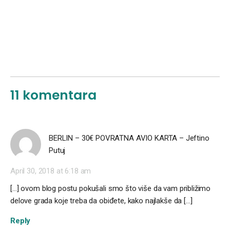
11 komentara
BERLIN – 30€ POVRATNA AVIO KARTA – Jeftino
Putuj
April 30, 2018 at 6:18 am
[…] ovom blog postu pokušali smo što više da vam približimo
delove grada koje treba da obiđete, kako najlakše da […]
Reply