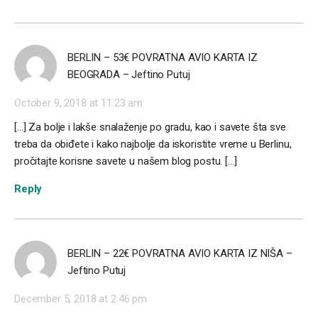
BERLIN – 53€ POVRATNA AVIO KARTA IZ
BEOGRADA – Jeftino Putuj
October 9, 2018 at 11:23 am
[…] Za bolje i lakše snalaženje po gradu, kao i savete šta sve
treba da obiđete i kako najbolje da iskoristite vreme u Berlinu,
pročitajte korisne savete u našem blog postu. […]
Reply
BERLIN – 22€ POVRATNA AVIO KARTA IZ NIŠA –
Jeftino Putuj
December 5, 2018 at 2:46 pm