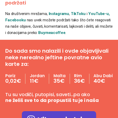
podržati
Na društvenim mrežama,
Instagramu
,
TikToku
i
YouTube-u,
Facebooku
nas uvek možete podržati tako što ćete reagovati
na naše objave, čuvati, komentarisati, lajkovati i deliti, ali možete
i donacijama preko
Buymeacoffee
.
Do sada smo nalazili i ovde objavljivali
neke nerealno jeftine povratne avio
karte za:
Pariz
Jordan
Malta
Rim
Abu Dabi
0,02€
11€
35€
36€
40€
Tu su vodiči, putopisi, saveti…pa ako
ne želiš sve to da propustiš tu je i naša