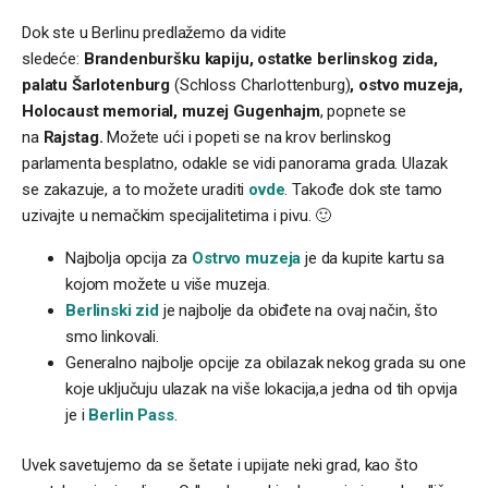
Dok ste u Berlinu predlažemo da vidite
sledeće:
Brandenburšku kapiju, ostatke berlinskog zida,
palatu Šarlotenburg
(Schloss Charlottenburg)
, ostvo muzeja,
Holocaust memorial,
muzej
Gugenhajm
, popnete se
na
Rajstag.
Možete ući i popeti se na krov berlinskog
parlamenta besplatno, odakle se vidi panorama grada. Ulazak
se zakazuje, a to možete uraditi
ovde
. Takođe dok ste tamo
uzivajte u nemačkim specijalitetima i pivu. 🙂
Najbolja opcija za
Ostrvo muzeja
je da kupite kartu sa
kojom možete u više muzeja.
Berlinski zid
je najbolje da obiđete na ovaj način, što
smo linkovali.
Generalno najbolje opcije za obilazak nekog grada su one
koje uključuju ulazak na više lokacija,a jedna od tih opvija
je i
Berlin Pass
.
Uvek savetujemo da se šetate i upijate neki grad, kao što