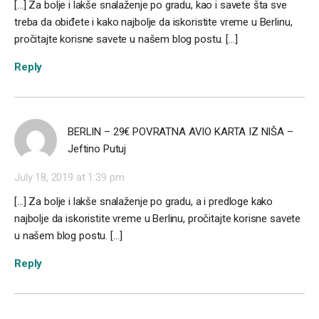
[…] Za bolje i lakše snalaženje po gradu, kao i savete šta sve
treba da obiđete i kako najbolje da iskoristite vreme u Berlinu,
pročitajte korisne savete u našem blog postu. […]
Reply
BERLIN – 29€ POVRATNA AVIO KARTA IZ NIŠA –
Jeftino Putuj
July 18, 2019 at 1:39 pm
[…] Za bolje i lakše snalaženje po gradu, a i predloge kako
najbolje da iskoristite vreme u Berlinu, pročitajte korisne savete
u našem blog postu. […]
Reply