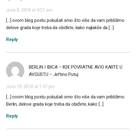
June 8, 2018 at 8:27 am
[…] ovom blog postu pokušali smo što više da vam približimo
delove grada koje treba da obiđete, kako najlakše da […]
Reply
BERLIN I IBICA – 82€ POVRATNE AVIO KARTE U
AVGUSTU – Jeftino Putuj
June 19, 2018 at 1:47 pm
[…] ovom blog postu pokušali smo što više da vam približimo
Berlin, delove grada koje treba da obiđete, kako […]
Reply