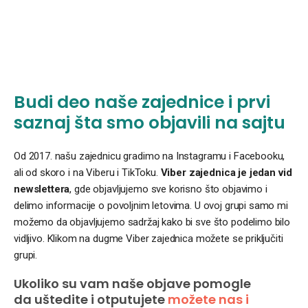
Budi deo naše zajednice i prvi
saznaj šta smo objavili na sajtu
Od 2017. našu zajednicu gradimo na Instagramu i Facebooku,
ali od skoro i na Viberu i TikToku.
Viber zajednica je jedan vid
newslettera
, gde objavljujemo sve korisno što objavimo i
delimo informacije o povoljnim letovima. U ovoj grupi samo mi
možemo da objavljujemo sadržaj kako bi sve što podelimo bilo
vidljivo. Klikom na dugme Viber zajednica možete se priključiti
grupi.
Ukoliko su vam naše objave pomogle
da uštedite i otputujete
možete nas i