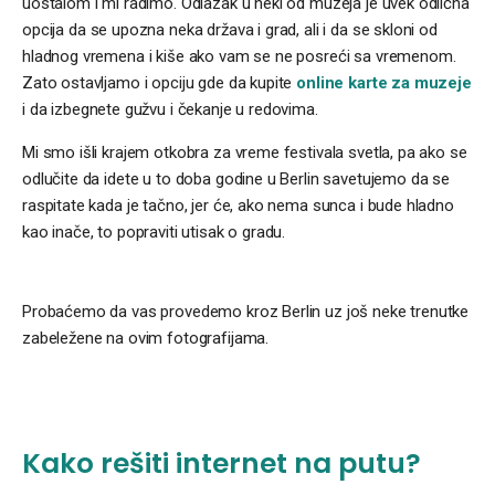
uostalom i mi radimo. Odlazak u neki od muzeja je uvek odlična
opcija da se upozna neka država i grad, ali i da se skloni od
hladnog vremena i kiše ako vam se ne posreći sa vremenom.
Zato ostavljamo i opciju gde da kupite
online karte za muzeje
i da izbegnete gužvu i čekanje u redovima.
Mi smo išli krajem otkobra za vreme festivala svetla, pa ako se
odlučite da idete u to doba godine u Berlin savetujemo da se
raspitate kada je tačno, jer će, ako nema sunca i bude hladno
kao inače, to popraviti utisak o gradu.
Probaćemo da vas provedemo kroz Berlin uz još neke trenutke
zabeležene na ovim fotografijama.
Kako rešiti internet na putu?