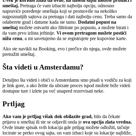
Uvek je korisno znati da ovde, na našem sajtu možete pronaći i
smeštaj.
Pretraga će vam izbaciti najbolju opciju, odnosno
napraviće poređenje smeštaja koji se promoviše na nekoliko
najpoznatijih sajtova za pretragu i dati najbolju cenu. Treba samo da
odaberete grad i datume kada ste tamo.
Dodatni popust na
smeštaj
možete ostvariti ako filtrirate po popustu, a možete birati i
da vam prvo izlista jeftinije.
Vi ovom pretragom možete postići
nižu cenu
, a mi savetujemo da se registrujete pre kupovine karte.
Ako ste navikli na Booking, evo i prečice do njega, ovde možete
pretražiti smeštaj.
Šta videti u Amsterdamu?
Detaljno šta videti i obići u Amsterdamu smo pisali u vodiču za koji
je link gore, a ako želite da ubrzate proces ispod možete brže videti
dostupne ture i izlete pa već unapred rezervisati neke.
Prtljag
Ako vam je prtljag višak dok obilazite grad,
bilo da čekate
prijavu u smeštaj ili ste se odjavili onda je
ova opcija zlata vredna.
Ovde imate spisak svih lokacija gde prtljag možete odložiti, tačnije
locirate se preko ovog sajta, on vam izbaci koje su lokacije najbliže,