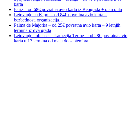
karta
Pariz – od 68€ povratna avio karta iz Beograda + plan puta
Letovanje na Kipru – od 84€ povratna avio karta –
bezbednost, organizacija…
Palma de Majorka – od 25€ povratna avio karta – 9 letnjih
termina iz dva grada
Letovanje i obilasci – Lamecija Terme – od 28€ povratna avio
karta u 17 termina od maja do septembra