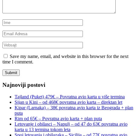
Save my name, email, and website in this browser for the next
time I comment.
Najnoviji postovi
Tajland (Puket) 479€ – Povratna avio karta u više termina
Sijan u Kini – od 468€ povratna avio karta – direktan let
Kipar (Larnaka) – 38€ povratna avio karta iz Beograda + plan
puta
Rim od 65€ – Povratna avio karta + plan puta
Letovanje i obilasci – Napulj – od 47 do 63€ povratna avio
karta u 13 termina tokom leta
Spoj letovanja i obilazaka – Sicilija – od 77€ povratna avio