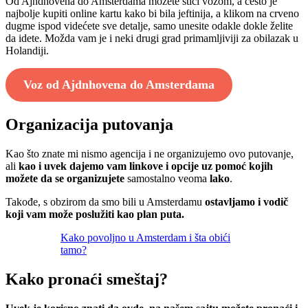
Od Ajndhovena do Amsterdama možete stići vozom, a često je
najbolje kupiti online kartu kako bi bila jeftinija, a klikom na crveno
dugme ispod videćete sve detalje, samo unesite odakle dokle želite
da idete. Možda vam je i neki drugi grad primamljiviji za obilazak u
Holandiji.
Voz od Ajdnhovena do Amsterdama
Organizacija putovanja
Kao što znate mi nismo agencija i ne organizujemo ovo putovanje,
ali
kao i uvek dajemo vam linkove i opcije uz pomoć kojih
možete da se organizujete
samostalno veoma
lako
.
Takođe, s obzirom da smo bili u Amsterdamu
ostavljamo i vodič
koji vam može poslužiti kao plan puta.
Kako povoljno u Amsterdam i šta obići
tamo?
Kako pronaći smeštaj?