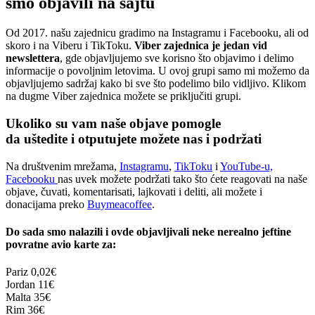
smo objavili na sajtu
Od 2017. našu zajednicu gradimo na Instagramu i Facebooku, ali od
skoro i na Viberu i TikToku.
Viber zajednica je jedan vid
newslettera
, gde objavljujemo sve korisno što objavimo i delimo
informacije o povoljnim letovima. U ovoj grupi samo mi možemo da
objavljujemo sadržaj kako bi sve što podelimo bilo vidljivo. Klikom
na dugme Viber zajednica možete se priključiti grupi.
Ukoliko su vam naše objave pomogle
da uštedite i otputujete
možete nas i podržati
Na društvenim mrežama,
Instagramu
,
TikToku
i
YouTube-u,
Facebooku
nas uvek možete podržati tako što ćete reagovati na naše
objave, čuvati, komentarisati, lajkovati i deliti, ali možete i
donacijama preko
Buymeacoffee
.
Do sada smo nalazili i ovde objavljivali neke nerealno jeftine
povratne avio karte za:
Pariz
0,02€
Jordan
11€
Malta
35€
Rim
36€