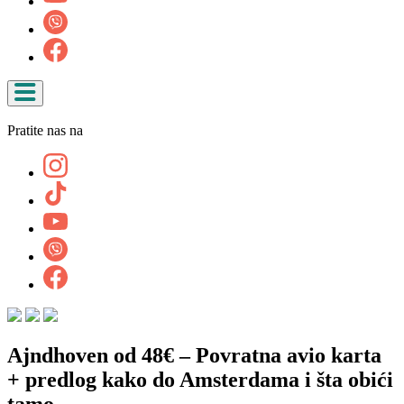
Pratite nas na
Ajndhoven od 48€ – Povratna avio karta
+ predlog kako do Amsterdama i šta obići
tamo