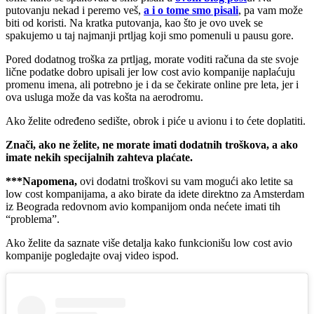
putovanju nekad i peremo veš,
a i o tome smo pisali
, pa vam može
biti od koristi. Na kratka putovanja, kao što je ovo uvek se
spakujemo u taj najmanji prtljag koji smo pomenuli u pausu gore.
Pored dodatnog troška za prtljag, morate voditi računa da ste svoje
lične podatke dobro upisali jer low cost avio kompanije naplaćuju
promenu imena, ali potrebno je i da se čekirate online pre leta, jer i
ova usluga može da vas košta na aerodromu.
Ako želite određeno sedište, obrok i piće u avionu i to ćete doplatiti.
Znači, ako ne želite, ne morate imati dodatnih troškova, a ako
imate nekih specijalnih zahteva plaćate.
***Napomena,
ovi dodatni troškovi su vam mogući ako letite sa
low cost kompanijama, a ako birate da idete direktno za Amsterdam
iz Beograda redovnom avio kompanijom onda nećete imati tih
“problema”.
Ako želite da saznate više detalja kako funkcionišu low cost avio
kompanije pogledajte ovaj video ispod.