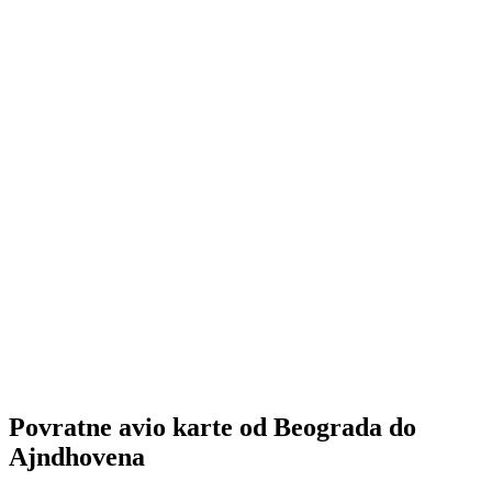
Povratne avio karte
od Beograda do
Ajndhovena