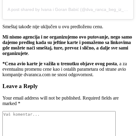
A post shared by Ivana i Goran Babić (@dva_ranca_beg_iz_kanca)
Smeštaj takođe nije uključen u ovu predloženu cenu.
Mi nismo agencija i ne organizujemo ovo putovanje, nego samo
dajemo predlog kada su jeftine karte i pomažemo sa linkovima
gde možete naći smeštaj, ture, prevoz i slično, a dalje sve sami
organizujete
.
*Cena avio karte je važila u trenutku objave ovog posta
, a za
eventualnu promenu cene kao i ostalih parametara od strane avio
kompanije dvaranca.com ne snosi odgovornost.
Leave a Reply
Your email address will not be published.
Required fields are
marked
*