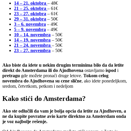
14 – 21. oktobra
– 48€
21 – 25. oktobra
– 61€
23 – 27. oktobra
– 61€
29 – 31. oktobra
– 50€
3 – 6. novembra
– 49€
5 – 9. novembra
– 49€
10 – 14. novembra
– 50€
14 – 19. novembra
– 50€
21 – 24. novembra
– 50€
23 – 27. novembra
– 50€
Ako biste da idete u nekim drugim terminima bilo da da letite
direkt do Amsterdama
ili do Ajndhovena
ostavljamo
ispod
i
pretragu
gde možete pronaći druge letove.
Tokom celog
novembra do Ajndhovena su cene slične
, ako idete ponedeljkom,
sredom, četvrtkom, petkom i nedeljom
Kako stići do Amsterdama?
Ako ste odlučili da vam je bolja opcia da letite za Ajndhoven, a
ne da kupite povratne avio karte direktno za Amsterdam onda
je voz najbolje rešenje.