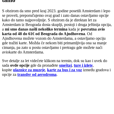
S obzirom da smo pred kraj 2023. godine posetili Amsterdam i lepo
se proveli, preporučujemo ovaj grad i zato danas ostavljamo opcije
kako do tamo najpovoljnije. S obzirom da je direktan let za
Amsterdam iz Beograda dosta skuplji, postoji i druga jeftinija opcija,
a
mi smo danas našli nekoliko termina
kada je
povratna avio
karta od 48 do 61€ od Beograda do Ajndhovena
. Od
Ajndhovena možete vozom do Amsterdama, a ostavljamo opciju
gde tražiti karte. Možda će nekom biti primamljivija ona sa manje
cimanja, pa zato u postu ostavljamo i pretragu gde možete naći
aviokarte do Amsterdama.
Sve detalje za let videćete klikom na termin, dok su kao i uvek do
sada
ovde opcije
gde da pronađete
smeštaj
,
ture i izlete
,
kupite
ulaznice za muzeje
,
karte za bus i za voz
između gradova i
opcije za
transfer od aerodroma
.