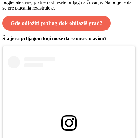
pogledate cene, platite i odnesete prtljag na čuvanje. Najbolje je da
se pre plaćanja registrujete.
Gde odložiti prtljag dok obilaziš grad?
Šta je sa prtljagom koji može da se unese u avion?