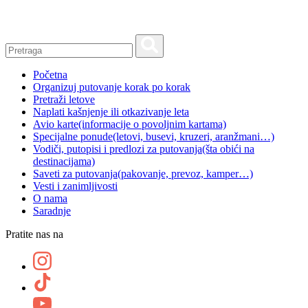
Skip
to
content
Početna
Organizuj putovanje korak po korak
Pretraži letove
Naplati kašnjenje ili otkazivanje leta
Avio karte
(informacije o povoljnim kartama)
Specijalne ponude
(letovi, busevi, kruzeri, aranžmani…)
Vodiči, putopisi i predlozi za putovanja
(šta obići na
destinacijama)
Saveti za putovanja
(pakovanje, prevoz, kamper…)
Vesti i zanimljivosti
O nama
Saradnje
Pratite nas na