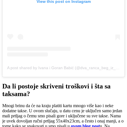
View this post on Instagram
A post shared by Ivana i Goran Babić (@dva_ranca_beg_iz_kanca)
Da li postoje skriveni troškovi i šta sa
taksama?
Mnogi brinu da će na kraju platiti kartu mnogo više kao i neke
dodatne takse. U ovom slučaju, u datu cenu je uključen samo jedan
mali prtljag o čemu smo pisali gore i uključene su sve takse. Nama
je uvek dovoljan ručni prtljag 55x40x23cm, a često i onaj manji, a o
tome kako se spakovati u smo pisali u
ovom blog post
u. Na