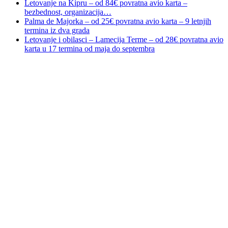
Letovanje na Kipru – od 84€ povratna avio karta –
bezbednost, organizacija…
Palma de Majorka – od 25€ povratna avio karta – 9 letnjih
termina iz dva grada
Letovanje i obilasci – Lamecija Terme – od 28€ povratna avio
karta u 17 termina od maja do septembra