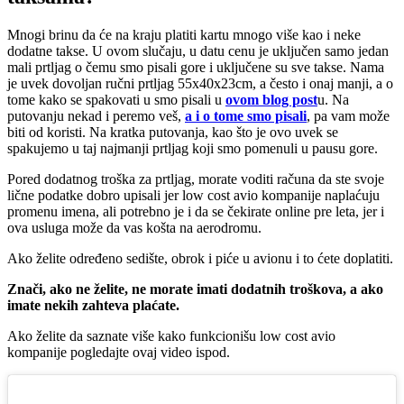
Mnogi brinu da će na kraju platiti kartu mnogo više kao i neke
dodatne takse. U ovom slučaju, u datu cenu je uključen samo jedan
mali prtljag o čemu smo pisali gore i uključene su sve takse. Nama
je uvek dovoljan ručni prtljag 55x40x23cm, a često i onaj manji, a o
tome kako se spakovati u smo pisali u
ovom blog post
u. Na
putovanju nekad i peremo veš,
a i o tome smo pisali
, pa vam može
biti od koristi. Na kratka putovanja, kao što je ovo uvek se
spakujemo u taj najmanji prtljag koji smo pomenuli u pausu gore.
Pored dodatnog troška za prtljag, morate voditi računa da ste svoje
lične podatke dobro upisali jer low cost avio kompanije naplaćuju
promenu imena, ali potrebno je i da se čekirate online pre leta, jer i
ova usluga može da vas košta na aerodromu.
Ako želite određeno sedište, obrok i piće u avionu i to ćete doplatiti.
Znači, ako ne želite, ne morate imati dodatnih troškova, a ako
imate nekih zahteva plaćate.
Ako želite da saznate više kako funkcionišu low cost avio
kompanije pogledajte ovaj video ispod.