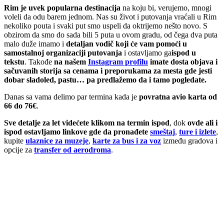
Rim je uvek popularna destinacija
na koju bi, verujemo, mnogi
voleli da odu barem jednom. Nas su život i putovanja vraćali u Rim
nekoliko pouta i svaki put smo uspeli da oktrijemo nešto novo. S
obzirom da smo do sada bili 5 puta u ovom gradu, od čega dva puta
malo duže imamo i
detaljan vodič koji će vam pomoći u
samostalnoj organizaciji putovanja
i ostavljamo ga
ispod u
tekstu
. Takođe
na našem
Instagram profilu
imate dosta objava i
sačuvanih storija sa cenama i preporukama za mesta gde jesti
dobar sladoled, pastu… pa predlažemo da i tamo pogledate.
Danas sa vama delimo par termina kada je
povratna avio karta od
66 do 76€
.
Sve detalje za let videćete klikom na termin ispod
, dok
ovde ali i
ispod ostavljamo linkove gde da pronađete
smeštaj
,
ture i izlete
,
kupite
ulaznice za muzeje
,
karte za bus i za voz
između gradova i
opcije za
transfer od aerodroma
.