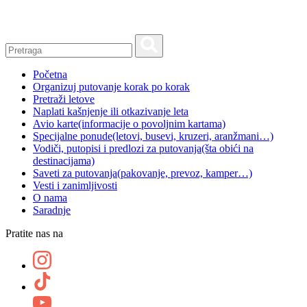
Skip
to
content
Početna
Organizuj putovanje korak po korak
Pretraži letove
Naplati kašnjenje ili otkazivanje leta
Avio karte
(informacije o povoljnim kartama)
Specijalne ponude
(letovi, busevi, kruzeri, aranžmani…)
Vodiči, putopisi i predlozi za putovanja
(šta obići na
destinacijama)
Saveti za putovanja
(pakovanje, prevoz, kamper…)
Vesti i zanimljivosti
O nama
Saradnje
Pratite nas na