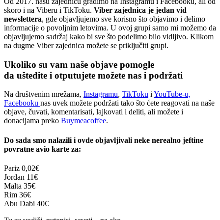
Od 2017. našu zajednicu gradimo na Instagramu i Facebooku, ali od
skoro i na Viberu i TikToku.
Viber zajednica je jedan vid
newslettera
, gde objavljujemo sve korisno što objavimo i delimo
informacije o povoljnim letovima. U ovoj grupi samo mi možemo da
objavljujemo sadržaj kako bi sve što podelimo bilo vidljivo. Klikom
na dugme Viber zajednica možete se priključiti grupi.
Ukoliko su vam naše objave pomogle
da uštedite i otputujete
možete nas i podržati
Na društvenim mrežama,
Instagramu
,
TikToku
i
YouTube-u,
Facebooku
nas uvek možete podržati tako što ćete reagovati na naše
objave, čuvati, komentarisati, lajkovati i deliti, ali možete i
donacijama preko
Buymeacoffee
.
Do sada smo nalazili i ovde objavljivali neke nerealno jeftine
povratne avio karte za:
Pariz
0,02€
Jordan
11€
Malta
35€
Rim
36€
Abu Dabi
40€