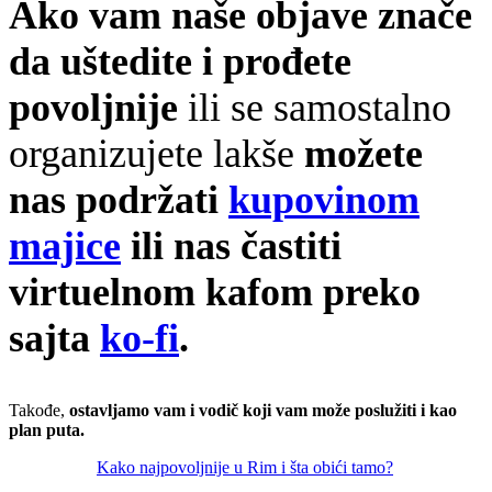
Ako vam naše objave znače
da uštedite i prođete
povoljnije
ili se samostalno
organizujete lakše
možete
nas podržati
kupovinom
majice
ili nas častiti
virtuelnom kafom preko
sajta
ko-fi
.
Takođe,
ostavljamo vam i vodič koji vam može poslužiti i kao
plan puta.
Kako najpovoljnije u Rim i šta obići tamo?