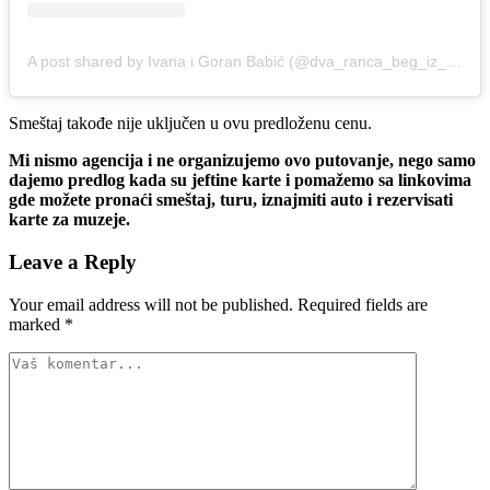
A post shared by Ivana i Goran Babić (@dva_ranca_beg_iz_kanca)
Smeštaj takođe nije uključen u ovu predloženu cenu.
Mi nismo agencija i ne organizujemo ovo putovanje, nego samo
dajemo predlog kada su jeftine karte i pomažemo sa linkovima
gde možete pronaći smeštaj, turu, iznajmiti auto i rezervisati
karte za muzeje.
Leave a Reply
Your email address will not be published.
Required fields are
marked
*