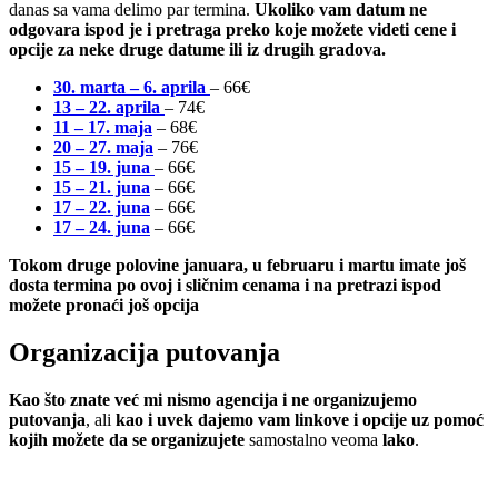
danas sa vama delimo par termina.
Ukoliko vam datum ne
odgovara ispod je i pretraga preko koje možete videti cene i
opcije za neke druge datume ili iz drugih gradova.
30. marta – 6. aprila
– 66€
13 – 22. aprila
– 74€
11 – 17. maja
– 68€
20 – 27. maja
– 76€
15 – 19. juna
– 66€
15 – 21. juna
– 66€
17 – 22. juna
– 66€
17 – 24. juna
– 66€
Tokom druge polovine januara, u februaru i martu imate još
dosta termina po ovoj i sličnim cenama i
na pretrazi ispod
možete pronaći još opcija
Organizacija putovanja
Kao što znate već mi nismo agencija i ne organizujemo
putovanja
, ali
kao i uvek dajemo vam linkove i opcije uz pomoć
kojih možete da se organizujete
samostalno veoma
lako
.