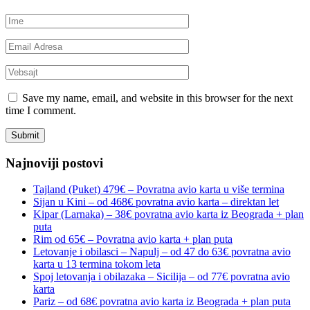
Save my name, email, and website in this browser for the next
time I comment.
Najnoviji postovi
Tajland (Puket) 479€ – Povratna avio karta u više termina
Sijan u Kini – od 468€ povratna avio karta – direktan let
Kipar (Larnaka) – 38€ povratna avio karta iz Beograda + plan
puta
Rim od 65€ – Povratna avio karta + plan puta
Letovanje i obilasci – Napulj – od 47 do 63€ povratna avio
karta u 13 termina tokom leta
Spoj letovanja i obilazaka – Sicilija – od 77€ povratna avio
karta
Pariz – od 68€ povratna avio karta iz Beograda + plan puta