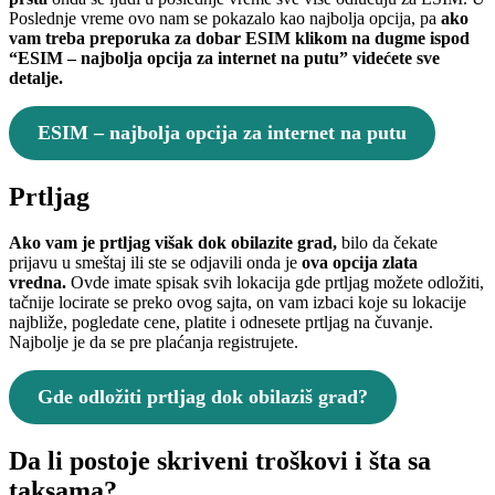
Poslednje vreme ovo nam se pokazalo kao najbolja opcija, pa
ako
vam treba preporuka za dobar ESIM klikom na dugme ispod
“ESIM – najbolja opcija za internet na putu” videćete sve
detalje.
ESIM – najbolja opcija za internet na putu
Prtljag
Ako vam je prtljag višak dok obilazite grad,
bilo da čekate
prijavu u smeštaj ili ste se odjavili onda je
ova opcija zlata
vredna.
Ovde imate spisak svih lokacija gde prtljag možete odložiti,
tačnije locirate se preko ovog sajta, on vam izbaci koje su lokacije
najbliže, pogledate cene, platite i odnesete prtljag na čuvanje.
Najbolje je da se pre plaćanja registrujete.
Gde odložiti prtljag dok obilaziš grad?
Da li postoje skriveni troškovi i šta sa
taksama?