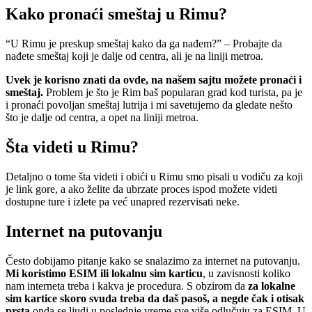
Kako pronaći smeštaj u Rimu?
“U Rimu je preskup smeštaj kako da ga nađem?” – Probajte da
nađete smeštaj koji je dalje od centra, ali je na liniji metroa.
Uvek je korisno znati da ovde, na našem sajtu možete pronaći i
smeštaj.
Problem je što je Rim baš popularan grad kod turista, pa je
i pronaći povoljan smeštaj lutrija i mi savetujemo da gledate nešto
što je dalje od centra, a opet na liniji metroa.
Šta videti u Rimu?
Detaljno o tome šta videti i obići u Rimu smo pisali u vodiču za koji
je link gore, a ako želite da ubrzate proces ispod možete videti
dostupne ture i izlete pa već unapred rezervisati neke.
Internet na putovanju
Često dobijamo pitanje kako se snalazimo za internet na putovanju.
Mi koristimo ESIM ili lokalnu sim karticu
, u zavisnosti koliko
nam interneta treba i kakva je procedura. S obzirom da
za lokalne
sim kartice skoro svuda treba da daš pasoš, a negde čak i otisak
prsta
onda se ljudi u poslednje vreme sve više odlučuju za ESIM. U