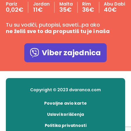
Pariz
Jordan
Malta
Rim
Abu Dabi
0,02€
11€
35€
36€
40€
Tu su vodiči, putopisi, saveti…pa ako
ne želiš sve to da propustiš tu je i naša
Viber zajednica
Copyright © 2023 dvaranca.com
Povoljne avio karte
Uslovi korišćenja
Politika privatnosti