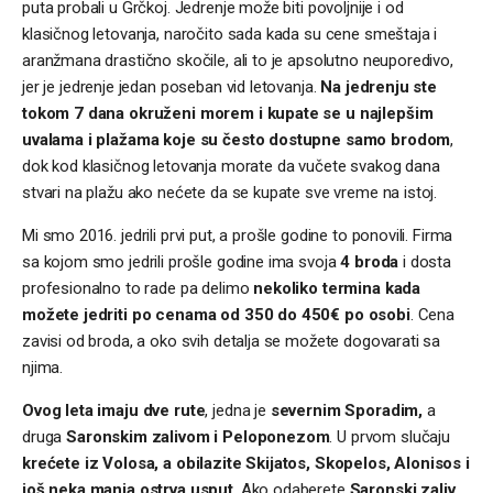
puta probali u Grčkoj. Jedrenje može biti povoljnije i od
klasičnog letovanja, naročito sada kada su cene smeštaja i
aranžmana drastično skočile, ali to je apsolutno neuporedivo,
jer je jedrenje jedan poseban vid letovanja.
Na jedrenju ste
tokom 7 dana okruženi morem i kupate se u najlepšim
uvalama i plažama koje su često dostupne samo brodom
,
dok kod klasičnog letovanja morate da vučete svakog dana
stvari na plažu ako nećete da se kupate sve vreme na istoj.
Mi smo 2016. jedrili prvi put, a prošle godine to ponovili. Firma
sa kojom smo jedrili prošle godine ima svoja
4 broda
i dosta
profesionalno to rade pa delimo
nekoliko termina kada
možete jedriti po cenama od 350 do 450€ po osobi
. Cena
zavisi od broda, a oko svih detalja se možete dogovarati sa
njima.
Ovog leta imaju dve rute
, jedna je
severnim Sporadim,
a
druga
Saronskim zalivom
i Peloponezom
. U prvom slučaju
krećete iz Volosa, a obilazite Skijatos, Skopelos, Alonisos i
još neka manja ostrva usput
. Ako odaberete
Saronski zaliv