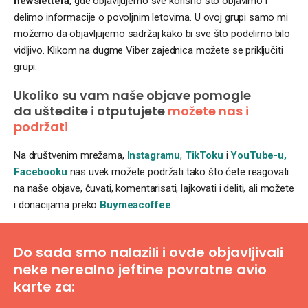
newslettera
, gde objavljujemo sve korisno što objavimo i
delimo informacije o povoljnim letovima. U ovoj grupi samo mi
možemo da objavljujemo sadržaj kako bi sve što podelimo bilo
vidljivo. Klikom na dugme Viber zajednica možete se priključiti
grupi.
Ukoliko su vam naše objave pomogle
da uštedite i otputujete
možete nas i
podržati
Na društvenim mrežama,
Instagramu
,
TikToku
i
YouTube-u,
Facebooku
nas uvek možete podržati tako što ćete reagovati
na naše objave, čuvati, komentarisati, lajkovati i deliti, ali možete
i donacijama preko
Buymeacoffee
.
Do sada smo nalazili i ovde objavljivali
neke nerealno jeftine povratne avio
karte za: