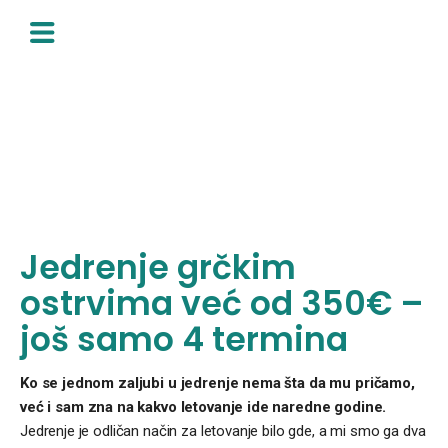
Skip
to
content
Jedrenje grčkim
ostrvima već od 350€ –
još samo 4 termina
Ko se jednom zaljubi u jedrenje nema šta da mu pričamo,
već i sam zna na kakvo letovanje ide naredne godine.
Jedrenje je odličan način za letovanje bilo gde, a mi smo ga dva