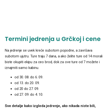
Termini jedrenja u Grčkoj i cene
Na jedrenje se uvek kreće subotom popodne, a završava
subotom ujutru. Ture traju 7 dana, a ako želite ture od 14 morali
biste okupiti ekipu za ceo brod, dok za ove ture od 7 možete i
iznajmiti samo kabinu.
od 30. 08. do 6. 09.
od 13. do 20. 09.
od 20 do 27. 09.
od 27. 09. do 4. 10.
Sve detalje kako izgleda jedrenje, ako nikada niste bili,