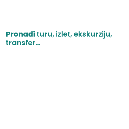
Pronađi
turu, izlet, ekskurziju,
transfer...