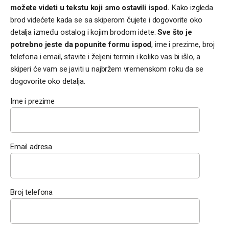
možete videti u tekstu koji smo ostavili ispod.
Kako izgleda
brod videćete kada se sa skiperom čujete i dogovorite oko
detalja između ostalog i kojim brodom idete.
Sve što je
potrebno jeste da popunite formu ispod
, ime i prezime, broj
telefona i email, stavite i željeni termin i koliko vas bi išlo, a
skiperi će vam se javiti u najbržem vremenskom roku da se
dogovorite oko detalja.
Ime i prezime
Email adresa
Broj telefona