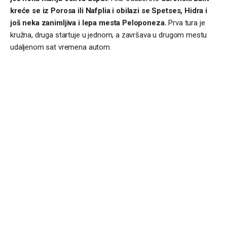
kreće se iz Porosa ili Nafplia i obilazi se Spetses, Hidra i
još neka zanimljiva i lepa mesta Peloponeza.
Prva tura je
kružna, druga startuje u jednom, a završava u drugom mestu
udaljenom sat vremena autom.