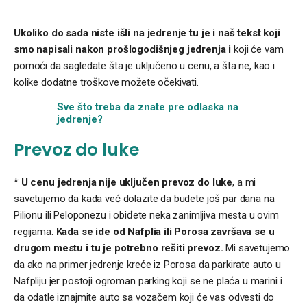
Ukoliko do sada niste išli na jedrenje tu je i naš tekst koji
smo napisali nakon prošlogodišnjeg jedrenja i
koji će vam
pomoći da sagledate šta je uključeno u cenu, a šta ne, kao i
kolike dodatne troškove možete očekivati.
Sve što treba da znate pre odlaska na
jedrenje?
Prevoz do luke
*
U cenu jedrenja nije uključen prevoz do luke
, a mi
savetujemo da kada već dolazite da budete još par dana na
Pilionu ili Peloponezu i obiđete neka zanimljiva mesta u ovim
regijama.
Kada se ide od Nafplia ili Porosa završava se u
drugom mestu i tu je potrebno rešiti prevoz.
Mi savetujemo
da ako na primer jedrenje kreće iz Porosa da parkirate auto u
Nafpliju jer postoji ogroman parking koji se ne plaća u marini i
da odatle iznajmite auto sa vozačem koji će vas odvesti do