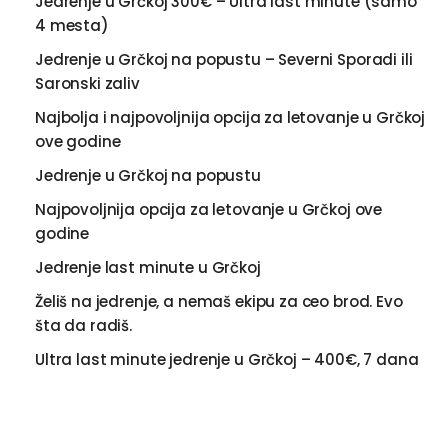
Jedrenje u Grčkoj 300€ – Ultra last minute (samo
4 mesta)
Jedrenje u Grčkoj na popustu – Severni Sporadi ili
Saronski zaliv
Najbolja i najpovoljnija opcija za letovanje u Grčkoj
ove godine
Jedrenje u Grčkoj na popustu
Najpovoljnija opcija za letovanje u Grčkoj ove
godine
Jedrenje last minute u Grčkoj
Želiš na jedrenje, a nemaš ekipu za ceo brod. Evo
šta da radiš.
Ultra last minute jedrenje u Grčkoj – 400€, 7 dana