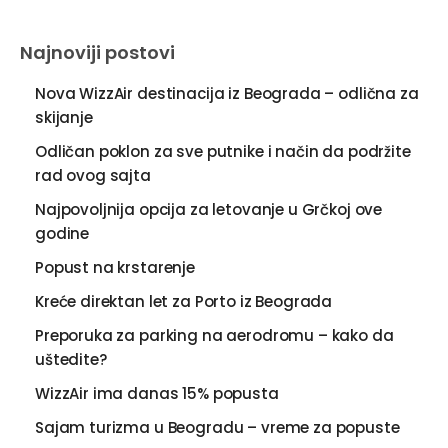
Najnoviji postovi
Nova WizzAir destinacija iz Beograda – odlična za
skijanje
Odličan poklon za sve putnike i način da podržite
rad ovog sajta
Najpovoljnija opcija za letovanje u Grčkoj ove
godine
Popust na krstarenje
Kreće direktan let za Porto iz Beograda
Preporuka za parking na aerodromu – kako da
uštedite?
WizzAir ima danas 15% popusta
Sajam turizma u Beogradu – vreme za popuste