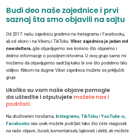
Budi deo naše zajednice i prvi
saznaj šta smo objavili na sajtu
Od 2017. našu zajednicu gradimo na Instagramu i Facebooku,
ali od skoro i na Viberu i TikToku.
Viber zajednica je jedan vid
newslettera
, gde objavljujemo sve korisno što objavimo i
delimo informacije o povoljnim letovima. U ovoj grupi samo mi
možemo da objavljujemo sadržaj kako bi sve što podelimo bilo
vidljivo. Klikom na dugme Viber zajednica možete se priključiti
grupi.
Ukoliko su vam naše objave pomogle
da uštedite i otputujete
možete nas i
podržati
Na društvenim mrežama,
Instagramu
,
TikToku
i
YouTube-u,
Facebooku
nas uvek možete podržati tako što ćete reagovati
na naše objave, čuvati, komentarisati, lajkovati i deliti, ali možete