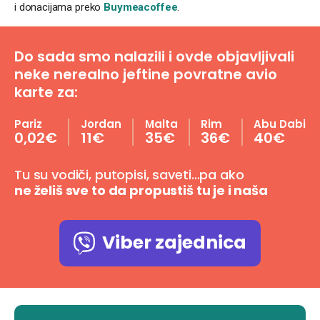
i donacijama preko
Buymeacoffee
.
Do sada smo nalazili i ovde objavljivali
neke nerealno jeftine povratne avio
karte za:
Pariz
Jordan
Malta
Rim
Abu Dabi
0,02€
11€
35€
36€
40€
Tu su vodiči, putopisi, saveti…pa ako
ne želiš sve to da propustiš tu je i naša
Viber zajednica