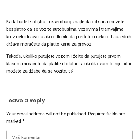
Kada budete otišli u Luksemburg znajte da od sada možete
besplatno da se vozite autobusima, vozovima i tramvajima
kroz celu državu, a ako odlučite da pređete u neku od susednih
država moraćete da platite kartu za prevoz.
Takođe, ukoliko putujete vozom i želite da putujete prvom
klasom moraćete da platite dodatno, a ukoliko vam to nije bitno
možete za džabe da se vozite. 🙂
Leave a Reply
Your email address will not be published.
Required fields are
marked
*