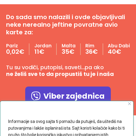
Do sada smo nalazili i ovde objavljivali
neke nerealno jeftine povratne avio
karte za:
Pariz
Jordan
Malta
Rim
Abu Dabi
0,02€
11€
35€
36€
40€
Tu su vodiči, putopisi, saveti…pa ako
ne želiš sve to da propustiš tu je i naša
Viber zajednica
Poštujemo Vašu privatnost
Informacije sa ovog sajta ti pomažu da putuješ, da uštediš na
putovanjima i lakše isplaniraš ista. Sajt koristi kolačiće kako bi ti
Copyright © 2023 dvaranca.com
pružio što bolje korisničko iskustvo i prihvatanjem istih