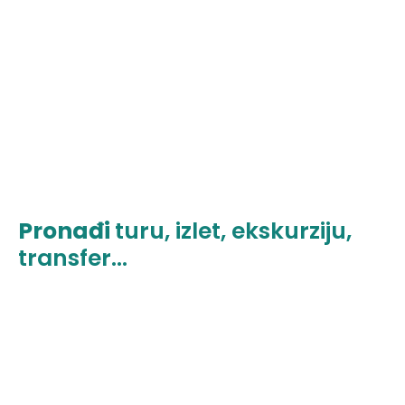
Pronađi
turu, izlet, ekskurziju,
transfer...