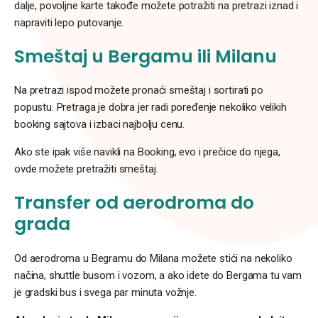
dalje, povoljne karte takođe možete potražiti na pretrazi iznad i
napraviti lepo putovanje.
Smeštaj u Bergamu
ili Milanu
Na pretrazi ispod možete pronaći smeštaj i sortirati po
popustu. Pretraga je dobra jer radi poređenje nekoliko velikih
booking sajtova i izbaci najbolju cenu.
Ako ste ipak više navikli na Booking, evo i prečice do njega,
ovde možete pretražiti smeštaj.
Transfer od aerodroma do
grada
Od aerodroma u Begramu do Milana možete stići na nekoliko
načina, shuttle busom i vozom, a ako idete do Bergama tu vam
je gradski bus i svega par minuta vožnje.