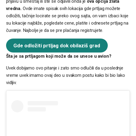
prijavu u smeštaj ili ste se odjavili onda je
ova opcija zlata
vredna.
Ovde imate spisak svih lokacija gde prtljag možete
odložiti, tačnije locirate se preko ovog sajta, on vam izbaci koje
su lokacije najbliže, pogledate cene, platite i odnesete prtljag na
čuvanje. Najbolje je da se pre plaćanja registrujete.
Gde odložiti prtljag dok obilaziš grad
Šta je sa prtljagom koji može da se unese u avion?
Uvek dobijamo ovo pitanje i zato smo odlučili da u poslednje
vreme uvek imamo ovaj deo u svakom postu kako bi bio lako
vidljiv.