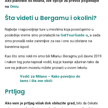
Ako planirate do Milana, sve opcije za prevoz pogledajte
na
Omiu
.
Šta videti u Bergamu i okolini?
Najbolje i najpovoljnije ture u mestima koja posećujemo u
poslednje vreme smo pronalazili na
GetYourGuide-u
,
a sada
smo pronašli neke zanimljive za vas i one su izlistane na
banerima ispod.
Kao što smo rekli mi smo bili Milanu i Beragmu još davne 2019.
i nakon tog puta napisali vodič, koji je kasnije ažuriran tako da
sve na jednom moestu mžete pronaći u ovom tekstu.
Vodič za Milano – Kako povoljno do
tamo i šta sve obići
Prtljag
Ako vam je prtljag višak dok obilazite grad,
bilo da čekate