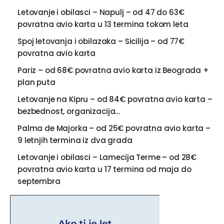
Letovanje i obilasci – Napulj – od 47 do 63€
povratna avio karta u 13 termina tokom leta
Spoj letovanja i obilazaka – Sicilija – od 77€
povratna avio karta
Pariz – od 68€ povratna avio karta iz Beograda +
plan puta
Letovanje na Kipru – od 84€ povratna avio karta –
bezbednost, organizacija…
Palma de Majorka – od 25€ povratna avio karta –
9 letnjih termina iz dva grada
Letovanje i obilasci – Lamecija Terme – od 28€
povratna avio karta u 17 termina od maja do
septembra