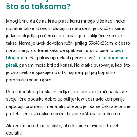
šta sa taksama?
Mnogi brinu da će na kraju platiti kartu mnogo više kao i neke
dodatne takse. U ovom slučaju, u datu cenu je uključen samo
jedan mali prtljag o čemu smo pisali gore i uključene su sve
takse. Nama je uvek dovoljan ručni prtljag 55x40x23cm, a često
i onaj manji, a o tome kako se spakovati u smo pisali u
ovom
blog post
u. Na putovanju nekad i peremo veš,
a i o tome smo
pisali
, pa vam može biti od koristi. Na kratka putovanja, kao što
je ovo uvek se spakujemo u taj najmanji prtljag koji smo
pomenuli u pausu gore.
Pored dodatnog troška za prtljag, morate voditi računa da ste
svoje lične podatke dobro upisali jer low cost avio kompanije
naplaćuju promenu imena, ali potrebno je i da se čekirate online
pre leta, jer i ova usluga može da vas košta na aerodromu.
Ako želite određeno sedište, obrok i piće u avionu i to ćete
doplatiti.