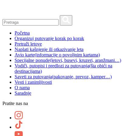
Skip
to
content
Početna
Organizuj putovanje korak po korak
Pretraži letove
Naplati kašnjenje ili otkazivanje leta
Avio karte
(informacije o povoljnim kartama)
Specijalne ponude
(letovi, busevi, kruzeri, aranžmani…)
Vodiči, putopisi i predlozi za putovanja
(šta obići na
destinacijama)
Saveti za putovanja
(pakovanje, prevoz, kamper…)
Vesti i zanimljivosti
O nama
Saradnje
Pratite nas na