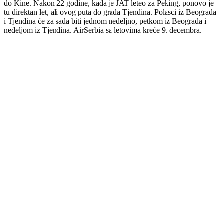
do Kine. Nakon 22 godine, kada je JAT leteo za Peking, ponovo je
tu direktan let, ali ovog puta do grada Tjenđina. Polasci iz Beograda
i Tjenđina će za sada biti jednom nedeljno, petkom iz Beograda i
nedeljom iz Tjenđina. AirSerbia sa letovima kreće 9. decembra.