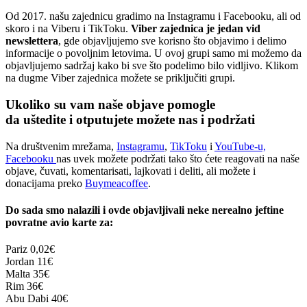
Od 2017. našu zajednicu gradimo na Instagramu i Facebooku, ali od
skoro i na Viberu i TikToku.
Viber zajednica je jedan vid
newslettera
, gde objavljujemo sve korisno što objavimo i delimo
informacije o povoljnim letovima. U ovoj grupi samo mi možemo da
objavljujemo sadržaj kako bi sve što podelimo bilo vidljivo. Klikom
na dugme Viber zajednica možete se priključiti grupi.
Ukoliko su vam naše objave pomogle
da uštedite i otputujete
možete nas i podržati
Na društvenim mrežama,
Instagramu
,
TikToku
i
YouTube-u,
Facebooku
nas uvek možete podržati tako što ćete reagovati na naše
objave, čuvati, komentarisati, lajkovati i deliti, ali možete i
donacijama preko
Buymeacoffee
.
Do sada smo nalazili i ovde objavljivali neke nerealno jeftine
povratne avio karte za:
Pariz
0,02€
Jordan
11€
Malta
35€
Rim
36€
Abu Dabi
40€