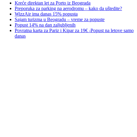
Kreće direktan let za Porto iz Beograda
Preporuka za parking na aerodromu – kako da uštedite?
WizzAir ima danas 15% popusta
Sajam turizma u Beogradu – vreme za popuste
Popust 14% na dan zaljubljenih
Povratna karta za Pariz i Kipar za 19€ -Popust na letove samo
danas