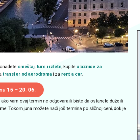
ronađete
smeštaj
,
ture i izlete
, kupite
ulaznice za
za
transfer od aerodroma
i za
rent
a car
.
inu 1
5
– 20. 06.
 ako vam ovaj termin ne odgovara ili biste da ostanete duže ili
ume. Tokom juna možete naći još termina po sličnoj ceni, dok je