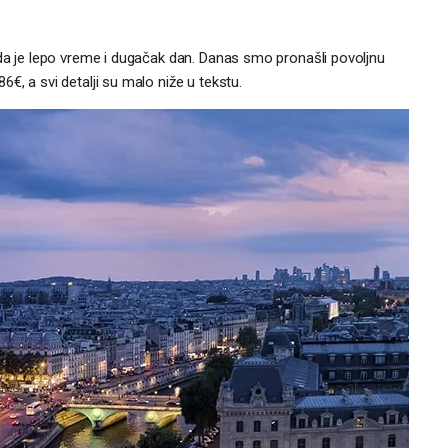
ada je lepo vreme i dugačak dan. Danas smo pronašli povoljnu
€, a svi detalji su malo niže u tekstu.