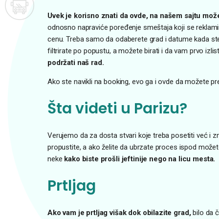
Uvek je korisno znati da ovde, na našem sajtu može
odnosno napraviće poređenje smeštaja koji se reklamira 
cenu. Treba samo da odaberete grad i datume kada s
filtrirate po popustu, a možete birati i da vam prvo izlist
podržati naš rad.
Ako ste navikli na booking, evo ga i ovde da možete pre
Šta videti u Parizu?
Verujemo da za dosta stvari koje treba posetiti već i z
propustite, a ako želite da ubrzate proces ispod možete
neke
kako biste prošli jeftinije nego na licu mesta.
Prtljag
Ako vam je prtljag višak dok obilazite grad,
bilo da 