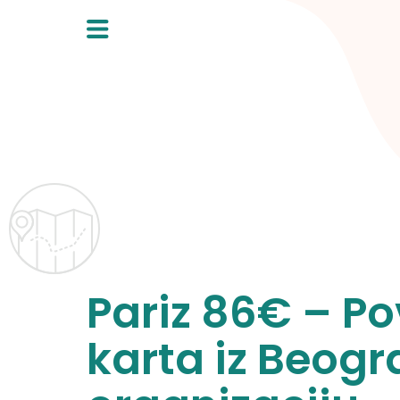
Skip
to
content
Pariz 86€ – P
karta iz Beogr