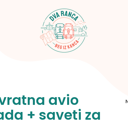
ovratna avio
ada + saveti za