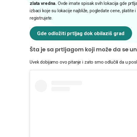
zlata vredna.
Ovde imate spisak svih lokacija gde prtlj
izbaci koje su lokacije najbliže, pogledate cene, platite 
registrujete.
Gde odložiti prtljag dok obilaziš grad
Šta je sa prtljagom koji može da se u
Uvek dobijamo ovo pitanje i zato smo odlučili da u p