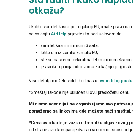
otkažu?
Ukoliko vam let kasni, po regulaciji EU, imate pravo na 
se na sajtu
AirHelp
prijavite i to pod uslovom da:
vam let kasni minimum 3 sata,
letite u ili iz zemlje zemalja EU,
ste se na vreme čekirali na let (minimum 45 min
je aviokompanija odgovorna za kašnjenje (postojal
Više detalja možete videti kod nas u
ovom blog postu
*Smeštaj takođe nije uključen u ovu predloženu cenu.
Mi nismo agencija i ne organizujemo ovo putovanje
pomažemo sa linkovima gde možete naći smeštaj, tur
*Cena avio karte je važila u trenutku objave ovog p
od strane avio kompanije dvaranca.com ne snosi odgo