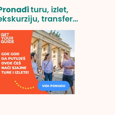
Pronađi
turu, izlet,
ekskurziju, transfer...