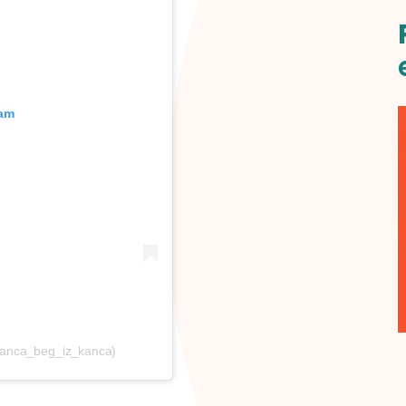
ram
_ranca_beg_iz_kanca)