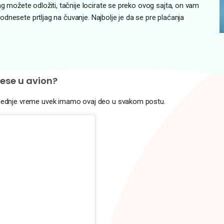
ag možete odložiti, tačnije locirate se preko ovog sajta, on vam
i odnesete prtljag na čuvanje. Najbolje je da se pre plaćanja
nese u avion?
oslednje vreme uvek imamo ovaj deo u svakom postu.