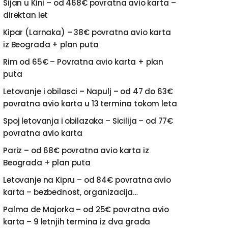
Sijan u Kini – od 468€ povratna avio karta –
direktan let
Kipar (Larnaka) – 38€ povratna avio karta
iz Beograda + plan puta
Rim od 65€ – Povratna avio karta + plan
puta
Letovanje i obilasci – Napulj – od 47 do 63€
povratna avio karta u 13 termina tokom leta
Spoj letovanja i obilazaka – Sicilija – od 77€
povratna avio karta
Pariz – od 68€ povratna avio karta iz
Beograda + plan puta
Letovanje na Kipru – od 84€ povratna avio
karta – bezbednost, organizacija…
Palma de Majorka – od 25€ povratna avio
karta – 9 letnjih termina iz dva grada