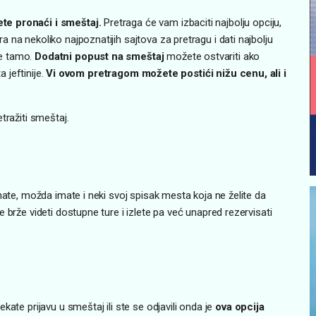
te pronaći i smeštaj.
Pretraga će vam izbaciti najbolju opciju,
na nekoliko najpoznatijih sajtova za pretragu i dati najbolju
te tamo.
Dodatni popust na smeštaj
možete ostvariti ako
a jeftinije.
Vi ovom pretragom možete postići nižu cenu, ali i
tražiti smeštaj.
nate, možda imate i neki svoj spisak mesta koja ne želite da
 brže videti dostupne ture i izlete pa već unapred rezervisati
čekate prijavu u smeštaj ili ste se odjavili onda je
ova opcija