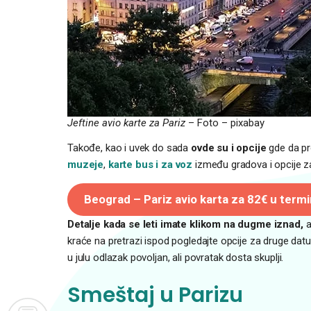
Jeftine avio karte za Pariz
– Foto – pixabay
Takođe, kao i uvek do sada
ovde su i opcije
gde da p
muzeje
,
karte bus i za voz
između gradova i opcije 
Beograd – Pariz avio karta za 82€ u term
Detalje kada se leti imate klikom na dugme iznad,
a
kraće na pretrazi ispod pogledajte opcije za druge dat
u julu odlazak povoljan, ali povratak dosta skuplji.
Smeštaj u Parizu