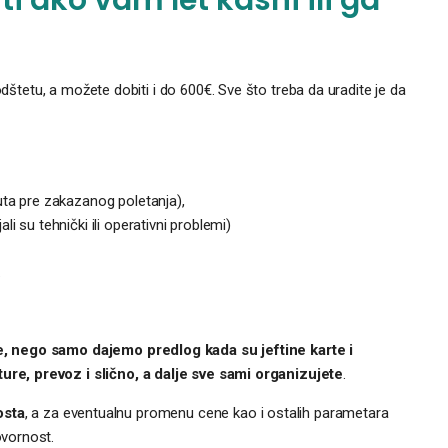
odštetu, a možete dobiti i do 600€. Sve što treba da uradite je da
uta pre zakazanog poletanja),
i su tehnički ili operativni problemi)
.
, nego samo dajemo predlog kada su jeftine karte i
e, prevoz i slično, a dalje sve sami organizujete
.
osta
, a za eventualnu promenu cene kao i ostalih parametara
vornost.