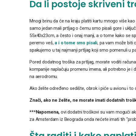
Da li postoje skriveni 
Mnogi brinu da će na kraju platiti kartu mnogo više kao
samo jedan mali prtljag o čemu smo pisali gore i uključ
55x40x23cm, a često i onaj manji, a o tome kako se sp
peremo veš,
a i o tome smo pisali
, pa vam može biti o
spakujemo u taj najmanji prtljag koji smo pomenuli u p
Pored dodatnog troška za prtljag, morate voditi računa 
kompanije naplaćuju promenu imena, ali potrebno je i da
na aerodromu.
Ako želite određeno sedište, obrok i piće u avionu i to ć
Znači, ako ne želite, ne morate imati dodatnih troš
***Napomena,
ovi dodatni troškovi su vam mogući ako
za Amsterdam iz Beograda onda nećete imati tih “pro
Šta raditi i kako naplat