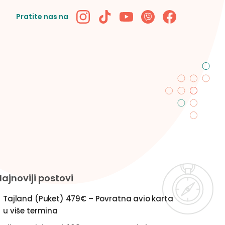
Pratite nas na
Najnoviji postovi
Tajland (Puket) 479€ – Povratna avio karta
u više termina