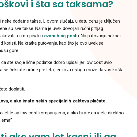
troškovi i šta sa taksama?
 i neke dodatne takse. U ovom slučaju, u datu cenu je uključen
ene su sve takse. Nama je uvek dovoljan ručni prtljag
akovati u smo pisali u
ovom blog post
u. Na putovanju nekad i
d koristi. Na kratka putovanja, kao što je ovo uvek se
ausu gore.
da ste svoje lične podatke dobro upisali jer low cost avio
 se čekirate online pre leta, jer i ova usluga može da vas košta
ete doplatiti.
kova, a ako imate nekih specijalnih zahteva plaćate.
 letite sa low cost kompanijama, a ako birate da idete direktno
blema”.
iti ako vam let kasni ili ga