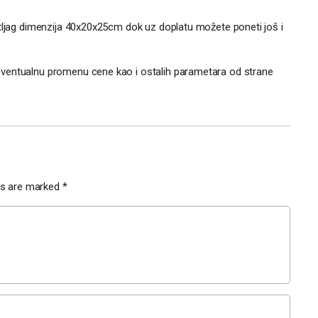
rtljag dimenzija 40x20x25cm dok uz doplatu možete poneti još i
ventualnu promenu cene kao i ostalih parametara od strane
lds are marked
*