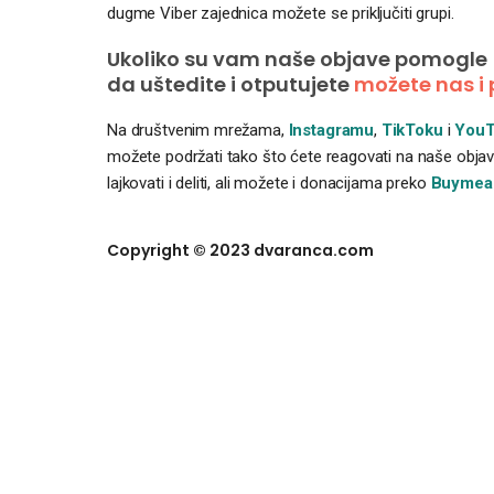
dugme Viber zajednica možete se priključiti grupi.
Ukoliko su vam naše objave pomogle
da uštedite i otputujete
možete nas i 
Na društvenim mrežama,
Instagramu
,
TikToku
i
YouT
možete podržati tako što ćete reagovati na naše objave
lajkovati i deliti, ali možete i donacijama preko
Buymea
Copyright © 2023 dvaranca.com