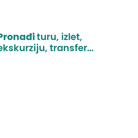
Pronađi
turu, izlet,
ekskurziju, transfer...