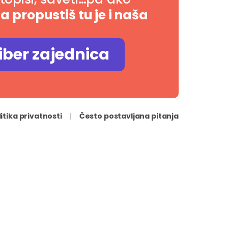
da propustiš tu je i naša
iber zajednica
litika privatnosti
Često postavljana pitanja