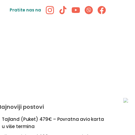
Pratite nas na
Najnoviji postovi
Tajland (Puket) 479€ – Povratna avio karta
u više termina