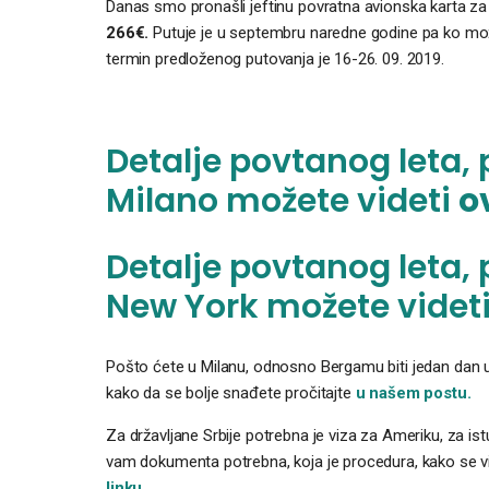
Danas smo pronašli jeftinu povratna avionska karta z
266€.
Putuje je u septembru naredne godine pa ko možet
termin predloženog putovanja je 16-26. 09. 2019.
Detalje povtanog leta,
Milano možete videti
o
Detalje povtanog leta,
New York možete videt
Pošto ćete u Milanu, odnosno Bergamu biti jedan dan u 
kako da se bolje snađete pročitajte
u našem postu.
Za državljane Srbije potrebna je viza za Ameriku, za i
vam dokumenta potrebna, koja je procedura, kako se viza
linku
.