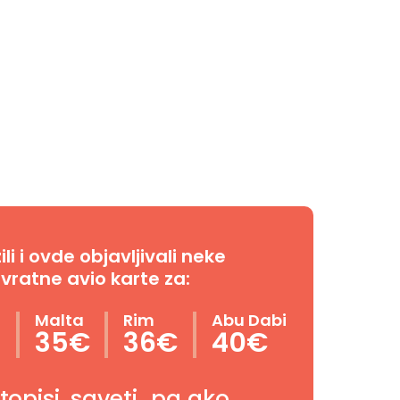
i i ovde objavljivali neke
vratne avio karte za:
n
Malta
Rim
Abu Dabi
35€
36€
40€
utopisi, saveti…pa ako