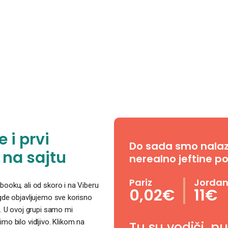
 i prvi
Do sada smo nalazil
 na sajtu
nerealno jeftine po
Pariz
Jorda
ooku, ali od skoro i na Viberu
0,02€
11€
 gde objavljujemo sve korisno
. U ovoj grupi samo mi
o bilo vidljivo. Klikom na
Tu su vodiči, p