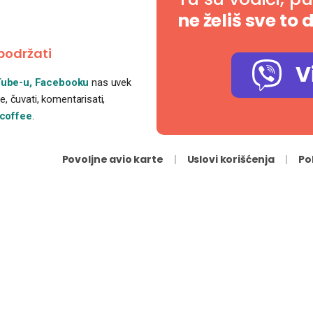
ne želiš sve to 
podržati
V
ube-u,
Facebooku
nas uvek
, čuvati, komentarisati,
coffee
.
Povoljne avio karte
Uslovi korišćenja
Po