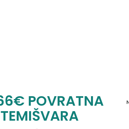
266€ POVRATNA
Z TEMIŠVARA