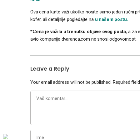
Ova cena karte važi ukoliko nosite samo jedan ručni p
kofer, ali detaljnije pogledajte na
u našem postu.
*
Cena je važila u trenutku objave ovog posta,
a za e
avio kompanije dvaranca.com ne snosi odgovornost.
Leave a Reply
Your email address will not be published.
Required fie