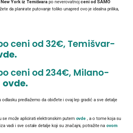
a
New York iz Temišvara
po neverovatnoj
ceni od SAMO
e da planirate putovanje toliko unapred ovo je idealna prilika,
 po ceni od 32€, Temišvar-
vde.
 po ceni od 234€, Milano-
i
ovde.
odlasku predlažemo da obiđete i ovaj lep gradić a sve detalje
stu se može aplicirati elektronskim putem
ovde
, a o tome koja su
 vadi i sve ostale detalje koji su značajni, potražite na
ovom