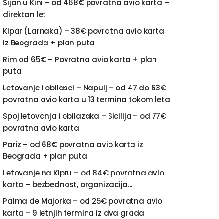
Sijan u Kini – od 468€ povratna avio karta –
direktan let
Kipar (Larnaka) – 38€ povratna avio karta
iz Beograda + plan puta
Rim od 65€ – Povratna avio karta + plan
puta
Letovanje i obilasci – Napulj – od 47 do 63€
povratna avio karta u 13 termina tokom leta
Spoj letovanja i obilazaka – Sicilija – od 77€
povratna avio karta
Pariz – od 68€ povratna avio karta iz
Beograda + plan puta
Letovanje na Kipru – od 84€ povratna avio
karta – bezbednost, organizacija…
Palma de Majorka – od 25€ povratna avio
karta – 9 letnjih termina iz dva grada