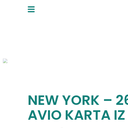
Skip
to
content
NEW YORK – 
AVIO KARTA I