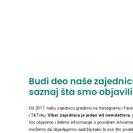
Budi deo naše zajednice
saznaj šta smo objavili
Od 2017. našu zajednicu gradimo na Instagramu i Faceb
i TikToku.
Viber zajednica je jedan vid newslettera
,
što objavimo i delimo informacije o povoljnim letovima
možemo da objavljujemo sadržaj kako bi sve što podelim