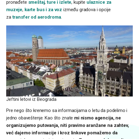
pronađete
smeštaj
,
ture i izlete
, kupite
ulaznice za
muzeje
,
karte bus i za voz
između gradova i opcije
za
transfer od aerodroma
.
Jeftini letovi iz Beograda
Pre nego što krenemo sa informacijama o letu da podelimo i
jedno obaveštenje. Kao što znate
mi nismo agencija, ne
organizujemo putovanja, niti pravimo aranžane na zahtev,
već dajemo informacije i kroz linkove pomažemo da