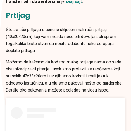
transfer od i do aerdoroma
je
ovaj sajt
.
Prtljag
Što se tiče prtljaga u cenu je uključen mali ručni prtljag
(40x30x20cm) koji vam možda neće biti dovoljan, ali spram
toga koliko biste stvari da nosite odaberite neku od opcija
doplate prtljaga.
Možemo da kažemo da kod tog malog prtljaga nama do sada
nisu nikad pravili pitanje i uvek smo prolazili sa rančevima koji
su nekih 47x33x20cm i uz njih smo koristili i mali jastuk
odnosno jastučnicu, a u nju smo pakovali nešto od garderobe.
Detalje oko pakovanja možete pogledati na videu ispod.