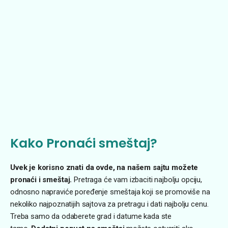
Kako Pronaći smeštaj?
Uvek je korisno znati da ovde, na našem sajtu možete
pronaći i smeštaj.
Pretraga će vam izbaciti najbolju opciju,
odnosno napraviće poređenje smeštaja koji se promoviše na
nekoliko najpoznatijih sajtova za pretragu i dati najbolju cenu.
Treba samo da odaberete grad i datume kada ste