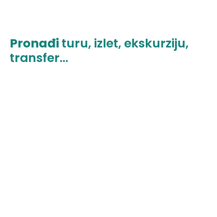
Pronađi
turu, izlet, ekskurziju,
transfer...