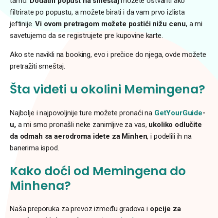
tamo.
Dodatni popust na smeštaj
možete ostvariti ako
filtrirate po popustu, a možete birati i da vam prvo izlista
jeftinije.
Vi ovom pretragom možete postići nižu cenu
, a mi
savetujemo da se registrujete pre kupovine karte.
Ako ste navikli na booking, evo i prečice do njega, ovde možete
pretražiti smeštaj.
Šta videti u okolini Memingena?
Najbolje i najpovoljnije ture možete pronaći na
GetYourGuide
-
u,
a mi smo pronašli neke zanimljive za vas,
ukoliko odlučite
da odmah sa aerodroma idete za Minhen
, i podelili ih na
banerima ispod.
Kako doći od Memingena do
Minhena?
Naša preporuka za prevoz između gradova i
opcije za