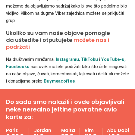
možemo da objavljujemo sadržaj kako bi sve što podelimo bilo
vidljivo. Klikom na dugme Viber zajednica možete se priključiti
grupi.
Ukoliko su vam naše objave pomogle
da uštedite i otputujete
možete nas i
podržati
Na društvenim mrežama,
Instagramu
,
TikToku
i
YouTube-u,
Facebooku
nas uvek možete podržati tako što ćete reagovati
na naše objave, čuvati, komentarisati, lajkovati i deliti, ali možete
i donacijama preko
Buymeacoffee
.
Do sada smo nalazili i ovde objavljivali
neke nerealno jeftine povratne avio
karte za:
Pariz
Jordan
Malta
Rim
Abu Dabi