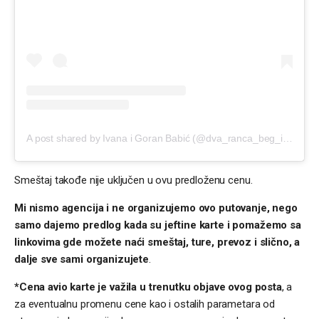
A post shared by Ivana i Goran Babić (@dva_ranca_beg_iz_kanca)
Smeštaj takođe nije uključen u ovu predloženu cenu.
Mi nismo agencija i ne organizujemo ovo putovanje, nego
samo dajemo predlog kada su jeftine karte i pomažemo sa
linkovima gde možete naći smeštaj, ture, prevoz i slično, a
dalje sve sami organizujete
.
*Cena avio karte je važila u trenutku objave ovog posta
, a
za eventualnu promenu cene kao i ostalih parametara od