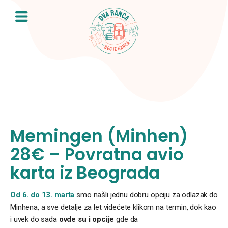
Skip
to
content
Memingen (Minhen)
28€ – Povratna avio
karta iz Beograda
Od 6. do 13. marta
smo našli jednu dobru opciju za odlazak do
Minhena, a sve detalje za let videćete klikom na termin, dok kao
i uvek do sada
ovde su i opcije
gde da