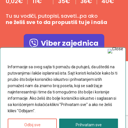
0,02€
11€
35€
36€
40€
Tu su vodiči, putopisi, saveti…pa ako
ne želiš sve to da propustiš tu je i naša
Viber zajednica
Poštujemo Vašu privatnost
Informacije sa ovog sajta ti pomažu da putuješ, da uštediš na
putovanjima i lakše isplaniraš ista. Sajt koristi kolačiće kako bi ti
Copyright © 2023 dvaranca.com
pružio što bolje korisničko iskustvo i prihvatanjem istih
pomažeš nam da znamo broj poseta, koji se sadržaj je
najinteresantniji i time da ti omogućimo što bolje i korisnije
Povoljne avio karte
informacije. Ako želiš što bolje korisničko iskustvo i saglasan si
Uslovi korišćenja
sa korišćenjem kolačića klikni "Prihvatam sve" a ako ne želiš
klikni "Odbijam".
Politika privatnosti
Često postavljana pitanja
Odbij sve
Prihvatam sve