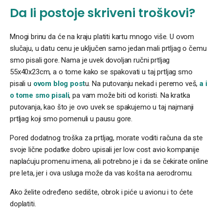
Da li postoje skriveni troškovi?
Mnogi brinu da će na kraju platiti kartu mnogo više. U ovom
slučaju, u datu cenu je uključen samo jedan mali prtljag o čemu
smo pisali gore. Nama je uvek dovoljan ručni prtljag
55x40x23cm, a o tome kako se spakovati u taj prtljag smo
pisali u
ovom blog post
u. Na putovanju nekad i peremo veš,
a i
o tome smo pisali
, pa vam može biti od koristi. Na kratka
putovanja, kao što je ovo uvek se spakujemo u taj najmanji
prtljag koji smo pomenuli u pausu gore.
Pored dodatnog troška za prtljag, morate voditi računa da ste
svoje lične podatke dobro upisali jer low cost avio kompanije
naplaćuju promenu imena, ali potrebno je i da se čekirate online
pre leta, jer i ova usluga može da vas košta na aerodromu.
Ako želite određeno sedište, obrok i piće u avionu i to ćete
doplatiti.