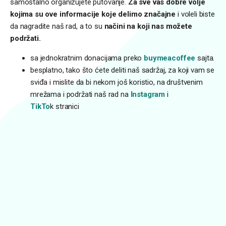
samostalno organizujete putovanje.
Za sve vas dobre volje
kojima su ove informacije koje delimo značajne
i voleli biste
da nagradite naš rad, a to su
načini na koji nas možete
podržati.
sa jednokratnim donacijama preko
buymeacoffee
sajta.
besplatno, tako što ćete deliti naš sadržaj, za koji vam se
sviđa i mislite da bi nekom još koristio, na društvenim
mrežama i podržati naš rad na
Instagram
i
TikTo
k stranici