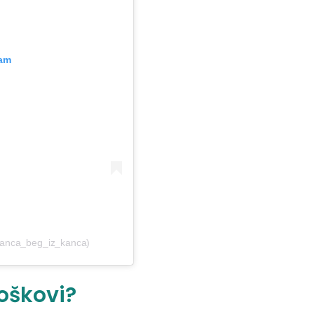
ram
_ranca_beg_iz_kanca)
roškovi?