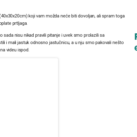
jag (40x30x20cm) koji vam možda neće biti dovoljan, ali spram toga
plate prtljaga.
da nisu nikad pravili pitanje i uvek smo prolazili sa
ili i mali jastuk odnosno jastučnicu, a u nju smo pakovali nešto
na videu ispod.