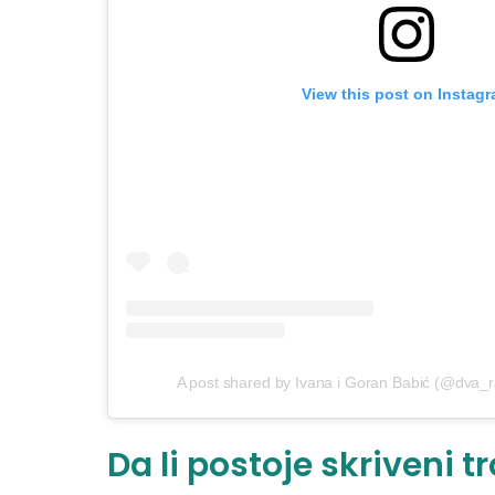
View this post on Instag
A post shared by Ivana i Goran Babić (@dva
Da li postoje skriveni t