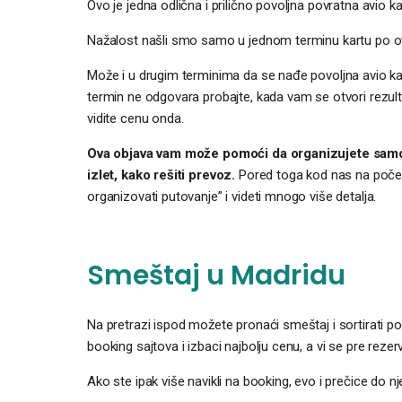
Ovo je jedna odlična i prilično povoljna povratna avio k
Nažalost našli smo samo u jednom terminu kartu po ov
Može i u drugim terminima da se nađe povoljna avio ka
termin ne odgovara probajte, kada vam se otvori rezult
vidite cenu onda.
Ova objava vam može pomoći da organizujete samos
izlet, kako rešiti prevoz.
Pored toga kod nas na počet
organizovati putovanje” i videti mnogo više detalja.
Smeštaj u Madridu
Na pretrazi ispod možete pronaći smeštaj i sortirati po 
booking sajtova i izbaci najbolju cenu, a vi se pre rezerv
Ako ste ipak više navikli na booking, evo i prečice do n