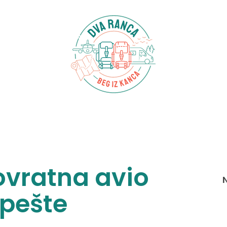
vratna avio
mpešte