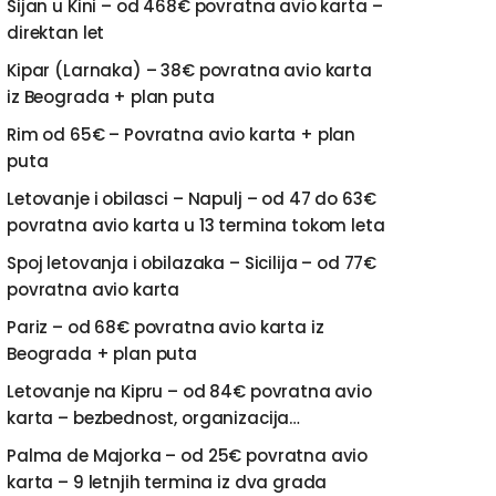
Sijan u Kini – od 468€ povratna avio karta –
direktan let
Kipar (Larnaka) – 38€ povratna avio karta
iz Beograda + plan puta
Rim od 65€ – Povratna avio karta + plan
puta
Letovanje i obilasci – Napulj – od 47 do 63€
povratna avio karta u 13 termina tokom leta
Spoj letovanja i obilazaka – Sicilija – od 77€
povratna avio karta
Pariz – od 68€ povratna avio karta iz
Beograda + plan puta
Letovanje na Kipru – od 84€ povratna avio
karta – bezbednost, organizacija…
Palma de Majorka – od 25€ povratna avio
karta – 9 letnjih termina iz dva grada