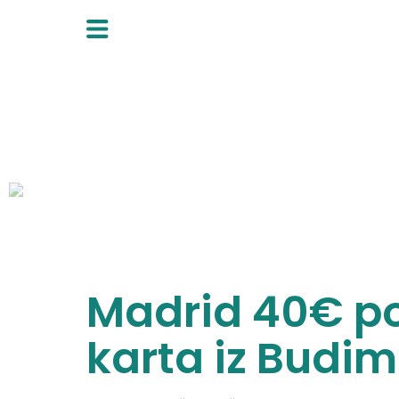
Skip
to
content
Madrid 40€ po
karta iz Budi