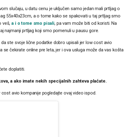
ovom slučaju, u datu cenu je uključen samo jedan mali prtljag o
ljag 55x40x23cm, a o tome kako se spakovati u taj prtljag smo
o veš,
a i o tome smo pisali
, pa vam može biti od koristi. Na
aj najmanji prtljag koji smo pomenuli u pausu gore.
da ste svoje lične podatke dobro upisali jer low cost avio
 se čekirate online pre leta, jer i ova usluga može da vas košta
ete doplatiti.
kova, a ako imate nekih specijalnih zahteva plaćate.
w cost avio kompanije pogledajte ovaj video ispod.