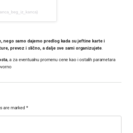
_ranca_beg_iz_kanca)
, nego samo dajemo predlog kada su jeftine karte i
e, prevoz i slično, a dalje sve sami organizujete
.
osta
, a za eventualnu promenu cene kao i ostalih parametara
ovorno
lds are marked
*