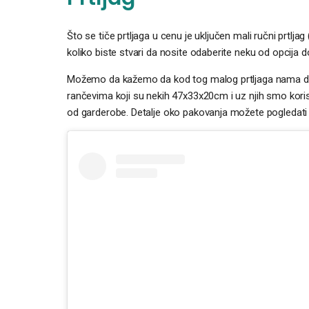
Što se tiče prtljaga u cenu je uključen mali ručni prtl
koliko biste stvari da nosite odaberite neku od opcija do
Možemo da kažemo da kod tog malog prtljaga nama do sa
rančevima koji su nekih 47x33x20cm i uz njih smo korist
od garderobe. Detalje oko pakovanja možete pogledati 