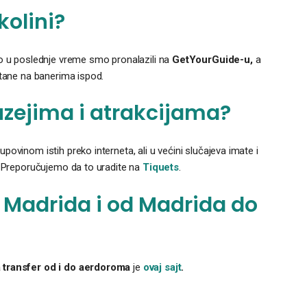
kolini?
mo u poslednje vreme smo pronalazili na
GetYourGuide-u,
a
stane na banerima ispod.
uzejima i atrakcijama?
ovinom istih preko interneta, ali u većini slučajeva imate i
. Preporučujemo da to uradite na
Tiquets
.
Madrida i od Madrida do
a transfer od i do aerdoroma
je
ovaj sajt
.