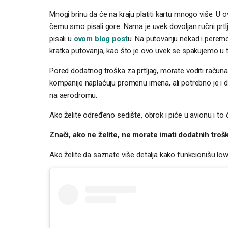
Mnogi brinu da će na kraju platiti kartu mnogo više. U 
čemu smo pisali gore. Nama je uvek dovoljan ručni prt
pisali u
ovom blog post
u. Na putovanju nekad i perem
kratka putovanja, kao što je ovo uvek se spakujemo u t
Pored dodatnog troška za prtljag, morate voditi računa 
kompanije naplaćuju promenu imena, ali potrebno je i da
na aerodromu.
Ako želite određeno sedište, obrok i piće u avionu i to ć
Znači, ako ne želite, ne morate imati dodatnih troš
Ako želite da saznate više detalja kako funkcionišu lo