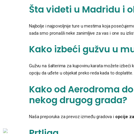
Šta videti u Madridu i o
Najbolje i najpovoljnije ture u mestima koja posećuje
sada smo pronašli neke zanimljive za vas i one su izli
Kako izbeći gužvu u m
Gužvu na šalterima za kupovinu karata možete izbeći kup
opciju da uđete u objekat preko reda kada to doplatite
Kako od Aerodroma do 
nekog drugog grada?
Naša preporuka za prevoz između gradova i
opcije z
Prtljag