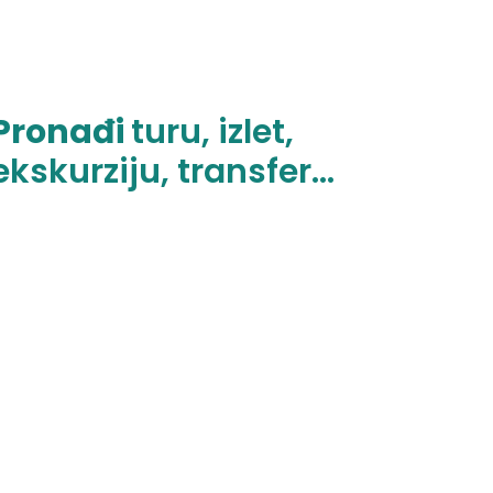
Pronađi
turu, izlet,
ekskurziju, transfer...