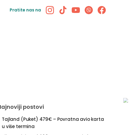
Pratite nas na
Najnoviji postovi
Tajland (Puket) 479€ – Povratna avio karta
u više termina