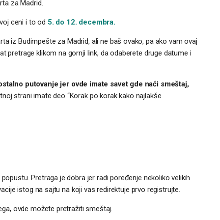
arta za Madrid.
oj ceni i to od
5. do 12. decembra.
rta iz Budimpešte za Madrid, ali ne baš ovako, pa ako vam ovaj
at pretrage klikom na gornji link, da odaberete druge datume i
talno putovanje jer ovde imate savet gde naći smeštaj,
noj strani imate deo “Korak po korak kako najlakše
popustu. Pretraga je dobra jer radi poređenje nekoliko velikih
acije istog na sajtu na koji vas redirektuje prvo registrujte.
jega, ovde možete pretražiti smeštaj.