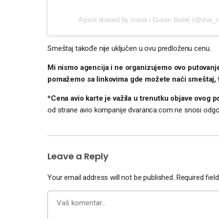
A post shared by Ivana i Goran Babić (@dva
Smeštaj takođe nije uključen u ovu predloženu cenu.
Mi nismo agencija i ne organizujemo ovo putovanje
pomažemo sa linkovima gde možete naći smeštaj, tur
*Cena avio karte je važila u trenutku objave ovog p
od strane avio kompanije dvaranca.com ne snosi odg
Leave a Reply
Your email address will not be published.
Required fie