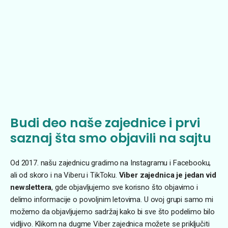
Budi deo naše zajednice i prvi
saznaj šta smo objavili na sajtu
Od 2017. našu zajednicu gradimo na Instagramu i Facebooku,
ali od skoro i na Viberu i TikToku.
Viber zajednica je jedan vid
newslettera
, gde objavljujemo sve korisno što objavimo i
delimo informacije o povoljnim letovima. U ovoj grupi samo mi
možemo da objavljujemo sadržaj kako bi sve što podelimo bilo
vidljivo. Klikom na dugme Viber zajednica možete se priključiti