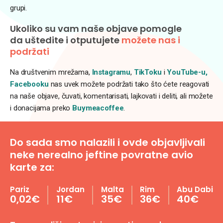
grupi.
Ukoliko su vam naše objave pomogle
da uštedite i otputujete
možete nas i
podržati
Na društvenim mrežama,
Instagramu
,
TikToku
i
YouTube-u,
Facebooku
nas uvek možete podržati tako što ćete reagovati
na naše objave, čuvati, komentarisati, lajkovati i deliti, ali možete
i donacijama preko
Buymeacoffee
.
Do sada smo nalazili i ovde objavljivali
neke nerealno jeftine povratne avio
karte za:
Pariz
Jordan
Malta
Rim
Abu Dabi
0,02€
11€
35€
36€
40€