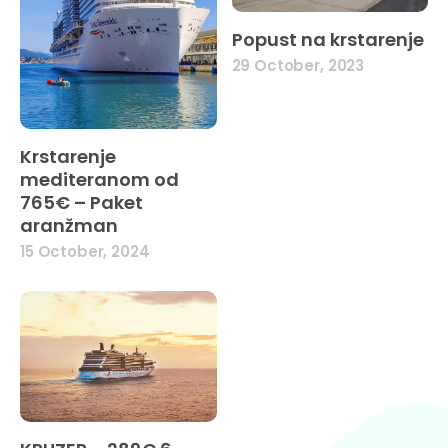
Popust na krstarenje
29 October, 2023
Krstarenje
mediteranom od
765€ – Paket
aranžman
15 October, 2024