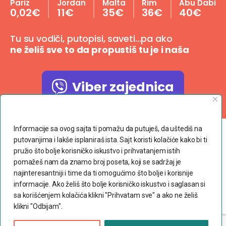
Pariz
Jordan
Malta
Rim
Abu Dabi
0,02€
11€
35€
36€
40€
Tu su vodiči, putopisi, saveti…pa ako
ne želiš sve to da propustiš tu je i naša
Viber zajednica
Poštujemo Vašu privatnost
Informacije sa ovog sajta ti pomažu da putuješ, da uštediš na
putovanjima i lakše isplaniraš ista. Sajt koristi kolačiće kako bi ti
Copyright © 2023 dvaranca.com
pružio što bolje korisničko iskustvo i prihvatanjem istih
pomažeš nam da znamo broj poseta, koji se sadržaj je
najinteresantniji i time da ti omogućimo što bolje i korisnije
Povoljne avio karte
informacije. Ako želiš što bolje korisničko iskustvo i saglasan si
Uslovi korišćenja
sa korišćenjem kolačića klikni "Prihvatam sve" a ako ne želiš
klikni "Odbijam".
Politika privatnosti