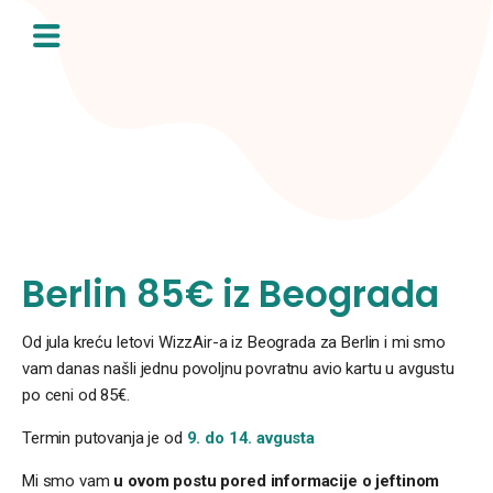
Skip
to
content
Berlin 85€ iz Beograda
Od jula kreću letovi WizzAir-a iz Beograda za Berlin i mi smo
vam danas našli jednu povoljnu povratnu avio kartu u avgustu
po ceni od 85€.
Termin putovanja je od
9. do 14. avgusta
Mi smo vam
u ovom postu pored informacije o jeftinom