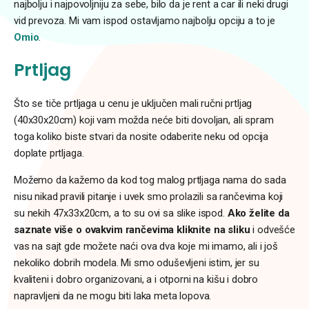
najbolju i najpovoljniju za sebe, bilo da je rent a car ili neki drugi
vid prevoza. Mi vam ispod ostavljamo najbolju opciju a to je
Omio
.
Prtljag
Što se tiče prtljaga u cenu je uključen mali ručni prtljag
(40x30x20cm) koji vam možda neće biti dovoljan, ali spram
toga koliko biste stvari da nosite odaberite neku od opcija
doplate prtljaga.
Možemo da kažemo da kod tog malog prtljaga nama do sada
nisu nikad pravili pitanje i uvek smo prolazili sa rančevima koji
su nekih 47x33x20cm, a to su ovi sa slike ispod.
Ako želite da
saznate više o ovakvim rančevima kliknite na sliku
i odvešće
vas na sajt gde možete naći ova dva koje mi imamo, ali i još
nekoliko dobrih modela. Mi smo oduševljeni istim, jer su
kvaliteni i dobro organizovani, a i otporni na kišu i dobro
napravljeni da ne mogu biti laka meta lopova.