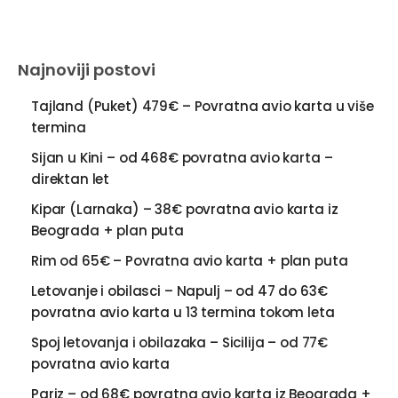
Najnoviji postovi
Tajland (Puket) 479€ – Povratna avio karta u više
termina
Sijan u Kini – od 468€ povratna avio karta –
direktan let
Kipar (Larnaka) – 38€ povratna avio karta iz
Beograda + plan puta
Rim od 65€ – Povratna avio karta + plan puta
Letovanje i obilasci – Napulj – od 47 do 63€
povratna avio karta u 13 termina tokom leta
Spoj letovanja i obilazaka – Sicilija – od 77€
povratna avio karta
Pariz – od 68€ povratna avio karta iz Beograda +