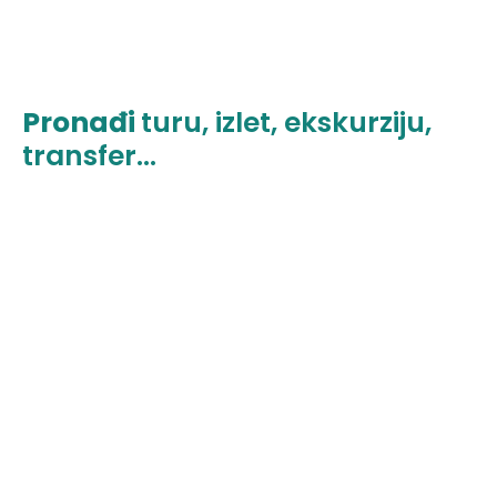
Pronađi
turu, izlet, ekskurziju,
transfer...