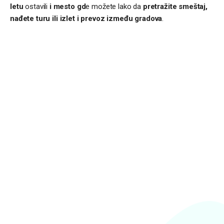
letu
ostavili
i mesto gd
e možete lako da
pretražite smeštaj,
nađete turu ili izlet i prevoz između gradova
.