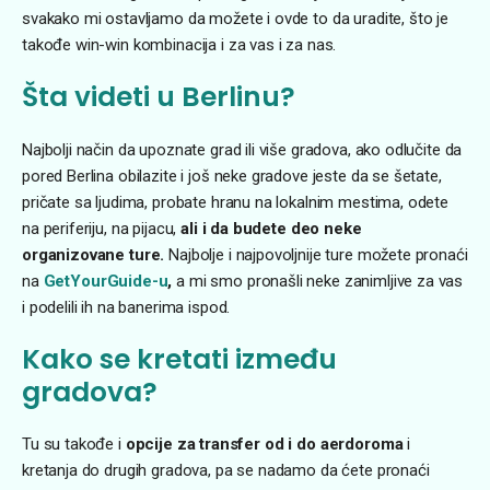
svakako mi ostavljamo da možete i ovde to da uradite, što je
takođe win-win kombinacija i za vas i za nas.
Šta videti u Berlinu?
Najbolji način da upoznate grad ili više gradova, ako odlučite da
pored Berlina obilazite i još neke gradove jeste da se šetate,
pričate sa ljudima, probate hranu na lokalnim mestima, odete
na periferiju, na pijacu,
ali i da budete deo neke
organizovane ture.
Najbolje i najpovoljnije ture možete pronaći
na
GetYourGuide-u
,
a mi smo pronašli neke zanimljive za vas
i podelili ih na banerima ispod.
Kako se kretati između
gradova?
Tu su takođe i
opcije za transfer od i do aerdoroma
i
kretanja do drugih gradova, pa se nadamo da ćete pronaći