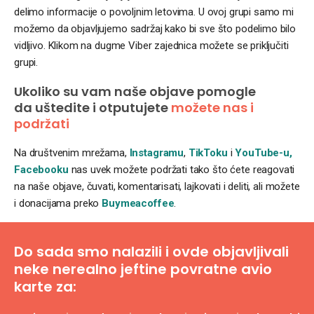
delimo informacije o povoljnim letovima. U ovoj grupi samo mi
možemo da objavljujemo sadržaj kako bi sve što podelimo bilo
vidljivo. Klikom na dugme Viber zajednica možete se priključiti
grupi.
Ukoliko su vam naše objave pomogle
da uštedite i otputujete
možete nas i
podržati
Na društvenim mrežama,
Instagramu
,
TikToku
i
YouTube-u,
Facebooku
nas uvek možete podržati tako što ćete reagovati
na naše objave, čuvati, komentarisati, lajkovati i deliti, ali možete
i donacijama preko
Buymeacoffee
.
Do sada smo nalazili i ovde objavljivali
neke nerealno jeftine povratne avio
karte za: