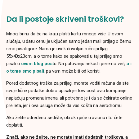
Da li postoje skriveni troškovi?
Mnogi brinu da će na kraju platiti kartu mnogo više. U ovom
slučaju, u datu cenu je uključen samo jedan mali prtljag o čemu
smo pisali gore. Nama je uvek dovoljan ručni prtljag
55x40x23cm, a o tome kako se spakovati u taj prtljag smo
pisali u
ovom blog post
u. Na putovanju nekad i peremo veš,
a i
o tome smo pisali
, pa vam može biti od koristi.
Pored dodatnog troška za prtljag, morate voditi računa da ste
svoje lične podatke dobro upisali jer low cost avio kompanije
naplaćuju promenu imena, ali potrebno je i da se čekirate online
pre leta, jer i ova usluga može da vas košta na aerodromu.
Ako želite određeno sedište, obrok i piće u avionu i to ćete
doplatiti.
Znači, ako ne želite, ne morate imati dodatnih troškova, a