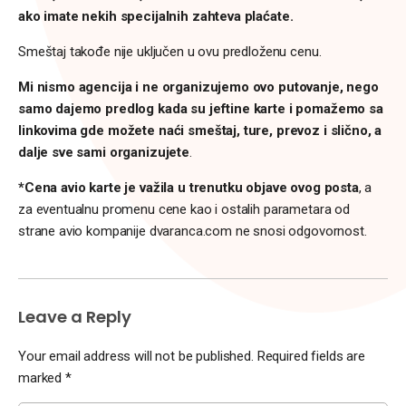
ako imate nekih specijalnih zahteva plaćate.
Smeštaj takođe nije uključen u ovu predloženu cenu.
Mi nismo agencija i ne organizujemo ovo putovanje, nego
samo dajemo predlog kada su jeftine karte i pomažemo sa
linkovima gde možete naći smeštaj, ture, prevoz i slično, a
dalje sve sami organizujete
.
*Cena avio karte je važila u trenutku objave ovog posta
, a
za eventualnu promenu cene kao i ostalih parametara od
strane avio kompanije dvaranca.com ne snosi odgovornost.
Leave a Reply
Your email address will not be published.
Required fields are
marked
*