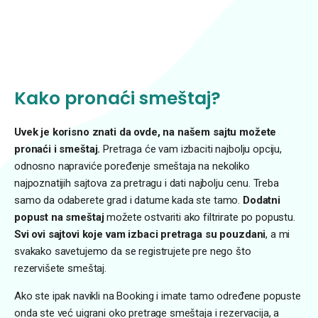
Kako pronaći smeštaj?
Uvek je korisno znati da ovde, na našem sajtu možete
pronaći i smeštaj.
Pretraga će vam izbaciti najbolju opciju,
odnosno napraviće poređenje smeštaja na nekoliko
najpoznatijih sajtova za pretragu i dati najbolju cenu. Treba
samo da odaberete grad i datume kada ste tamo.
Dodatni
popust na smeštaj
možete ostvariti ako filtrirate po popustu.
Svi ovi sajtovi koje vam izbaci pretraga su pouzdani
, a mi
svakako savetujemo da se registrujete pre nego što
rezervišete smeštaj.
Ako ste ipak navikli na Booking i imate tamo određene popuste
onda ste već uigrani oko pretrage smeštaja i rezervacija, a