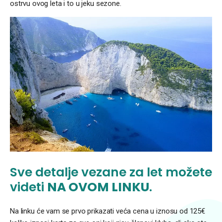
ostrvu ovog leta i to u jeku sezone.
Sve detalje vezane za let možete
videti
NA OVOM LINKU
.
Na linku će vam se prvo prikazati veća cena u iznosu od 125€