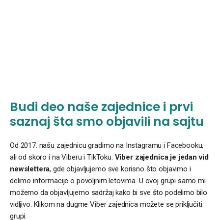
Budi deo naše zajednice i prvi
saznaj šta smo objavili na sajtu
Od 2017. našu zajednicu gradimo na Instagramu i Facebooku,
ali od skoro i na Viberu i TikToku.
Viber zajednica je jedan vid
newslettera
, gde objavljujemo sve korisno što objavimo i
delimo informacije o povoljnim letovima. U ovoj grupi samo mi
možemo da objavljujemo sadržaj kako bi sve što podelimo bilo
vidljivo. Klikom na dugme Viber zajednica možete se priključiti
grupi.