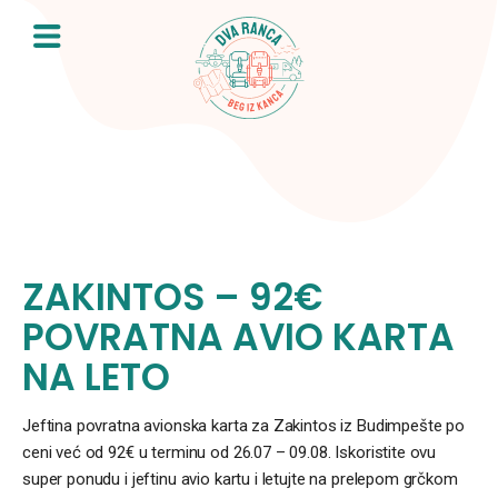
Skip
to
content
ZAKINTOS – 92€
POVRATNA AVIO KARTA
NA LETO
Jeftina povratna avionska karta za Zakintos iz Budimpešte po
ceni već od 92€ u terminu od 26.07 – 09.08. Iskoristite ovu
super ponudu i jeftinu avio kartu i letujte na prelepom grčkom