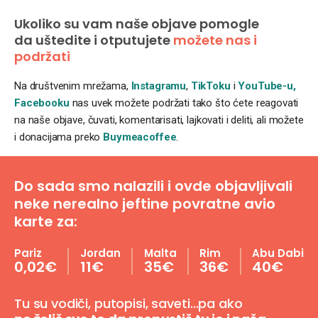
Ukoliko su vam naše objave pomogle
da uštedite i otputujete
možete nas i
podržati
Na društvenim mrežama,
Instagramu
,
TikToku
i
YouTube-u,
Facebooku
nas uvek možete podržati tako što ćete reagovati
na naše objave, čuvati, komentarisati, lajkovati i deliti, ali možete
i donacijama preko
Buymeacoffee
.
Do sada smo nalazili i ovde objavljivali
neke nerealno jeftine povratne avio
karte za:
Pariz
Jordan
Malta
Rim
Abu Dabi
0,02€
11€
35€
36€
40€
Tu su vodiči, putopisi, saveti…pa ako