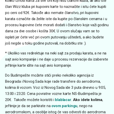
koliko iznosi karta za sve oni koji nisu članovi kluba, ali ako ste
član Wizz kluba pri kupovini karte to naznačite i istu ćete kupiti
po ceni od 92€. Takođe ako nemate članstvo, pri kupovini
karata označite da želite iste da kupite po članskim cenama i u
procesu kupovine ćete morati dodati i članstvo koje važi godinu
dana za dve osobe i košta 30€. U ovom slučaju vam se to
isplati jer ćete već pri ovom putovanju uštedeti, a ako budete
još negde u toku godine putovali, na dobitku ste :).
* Ukoliko vas redirektuje na neki sajt za prodaju karata, a ne na
sajt avio kompanije i ne daje u procesu rezervacije da izaberete
jeftinije karte idite na sajt avio kompanije.
Do Budimpešte možete stići preko nekoliko agencija iz
Beograda i Novog Sada koje rade transfere do aerodroma,
kolima ili vozom. Voz iz Novog Sada ide 3 puta dnevno u 9:05,
13:00 i 23:20. Cena povratne vozne karte NS-Budimpešta je
20€. Takođe možete koristiti i
blablacar
.
Ako idete kolima
,
jeftinije je da se parkirate na
ovom parkingu
, nego na
aerodromskom, a osoblje istog će vas odvesti do aerodroma.