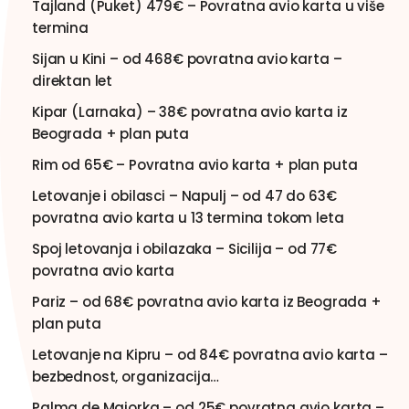
Tajland (Puket) 479€ – Povratna avio karta u više
termina
Sijan u Kini – od 468€ povratna avio karta –
direktan let
Kipar (Larnaka) – 38€ povratna avio karta iz
Beograda + plan puta
Rim od 65€ – Povratna avio karta + plan puta
Letovanje i obilasci – Napulj – od 47 do 63€
povratna avio karta u 13 termina tokom leta
Spoj letovanja i obilazaka – Sicilija – od 77€
povratna avio karta
Pariz – od 68€ povratna avio karta iz Beograda +
plan puta
Letovanje na Kipru – od 84€ povratna avio karta –
bezbednost, organizacija…
Palma de Majorka – od 25€ povratna avio karta –