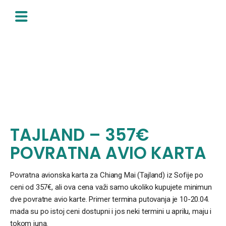
Skip
to
content
TAJLAND – 357€
POVRATNA AVIO KARTA
Povratna avionska karta za Chiang Mai (Tajland) iz Sofije po
ceni od 357€, ali ova cena važi samo ukoliko kupujete minimun
dve povratne avio karte. Primer termina putovanja je 10-20.04.
mada su po istoj ceni dostupni i jos neki termini u aprilu, maju i
tokom juna.