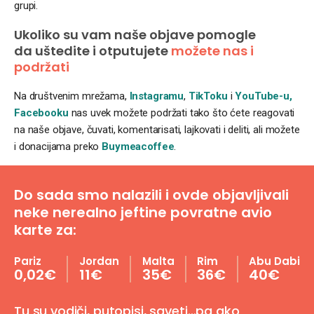
grupi.
Ukoliko su vam naše objave pomogle
da uštedite i otputujete
možete nas i
podržati
Na društvenim mrežama,
Instagramu
,
TikToku
i
YouTube-u,
Facebooku
nas uvek možete podržati tako što ćete reagovati
na naše objave, čuvati, komentarisati, lajkovati i deliti, ali možete
i donacijama preko
Buymeacoffee
.
Do sada smo nalazili i ovde objavljivali
neke nerealno jeftine povratne avio
karte za:
Pariz
Jordan
Malta
Rim
Abu Dabi
0,02€
11€
35€
36€
40€
Tu su vodiči, putopisi, saveti…pa ako