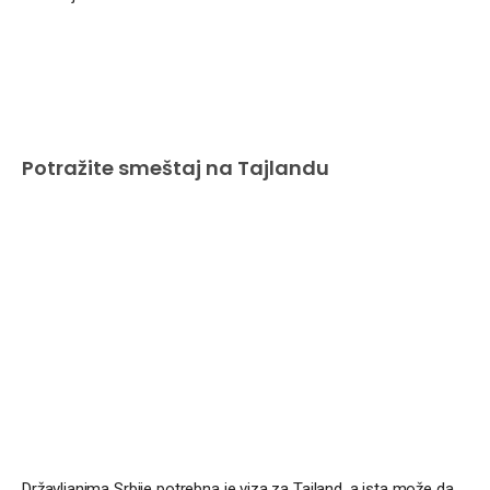
Potražite smeštaj na Tajlandu
Državljanima Srbije potrebna je viza za Tajland, a ista može da