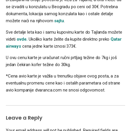
se izvaditi u konzulatu u Beogradu po ceni od 30€. Potrebna
dokumenta, lokacija samog konzulata kao i ostale detalje
možete naći na njihovom
sajtu
.
Sve detalje leta kao i samu kupovinu karte do Tajlanda možete
videti
ovde.
Ukoliko karte želite da kupite direktno preko
Qatar
airways
cena jedne karte iznosi 373€.
U ovu cenu karte je uračunat ručni prtljag težine do 7kg i još
jedan čekiran kofer težine do 30kg.
*Cena avio karte je važila u trenutku objave ovog posta, a za
eventualnu promenu cene kao i ostalih parametara od strane
avio kompanije dvaranca.com ne snosi odgovornost.
Leave a Reply
Your email address will not be published.
Required fields are