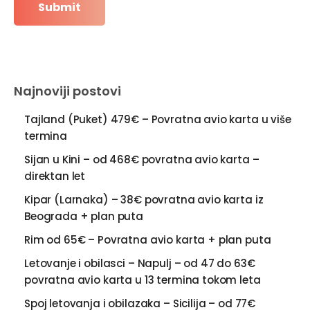
Najnoviji postovi
Tajland (Puket) 479€ – Povratna avio karta u više
termina
Sijan u Kini – od 468€ povratna avio karta –
direktan let
Kipar (Larnaka) – 38€ povratna avio karta iz
Beograda + plan puta
Rim od 65€ – Povratna avio karta + plan puta
Letovanje i obilasci – Napulj – od 47 do 63€
povratna avio karta u 13 termina tokom leta
Spoj letovanja i obilazaka – Sicilija – od 77€