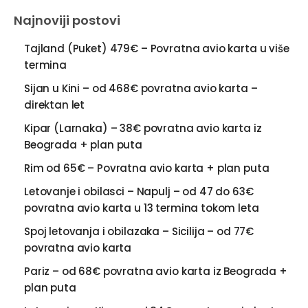
Najnoviji postovi
Tajland (Puket) 479€ – Povratna avio karta u više
termina
Sijan u Kini – od 468€ povratna avio karta –
direktan let
Kipar (Larnaka) – 38€ povratna avio karta iz
Beograda + plan puta
Rim od 65€ – Povratna avio karta + plan puta
Letovanje i obilasci – Napulj – od 47 do 63€
povratna avio karta u 13 termina tokom leta
Spoj letovanja i obilazaka – Sicilija – od 77€
povratna avio karta
Pariz – od 68€ povratna avio karta iz Beograda +
plan puta