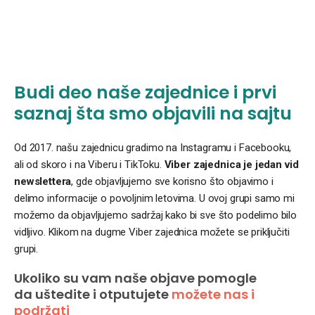
Budi deo naše zajednice i prvi
saznaj šta smo objavili na sajtu
Od 2017. našu zajednicu gradimo na Instagramu i Facebooku,
ali od skoro i na Viberu i TikToku.
Viber zajednica je jedan vid
newslettera
, gde objavljujemo sve korisno što objavimo i
delimo informacije o povoljnim letovima. U ovoj grupi samo mi
možemo da objavljujemo sadržaj kako bi sve što podelimo bilo
vidljivo. Klikom na dugme Viber zajednica možete se priključiti
grupi.
Ukoliko su vam naše objave pomogle
da uštedite i otputujete
možete nas i
podržati