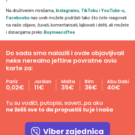
Na društvenim mrežama,
Instagramu
,
TikToku
i
YouTube-u,
Facebooku
nas uvek možete podržati tako što ćete reagovati
na naše objave, čuvati, komentarisati, lajkovati i deliti, ali možete
i donacijama preko
Buymeacoffee
.
Do sada smo nalazili i ovde objavljivali
neke nerealno jeftine povratne avio
karte za:
Pariz
Jordan
Malta
Rim
Abu Dabi
0,02€
11€
35€
36€
40€
Tu su vodiči, putopisi, saveti…pa ako
ne želiš sve to da propustiš tu je i naša
Viber zajednica