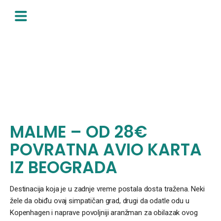
Skip
to
content
MALME – OD 28€
POVRATNA AVIO KARTA
IZ BEOGRADA
Destinacija koja je u zadnje vreme postala dosta tražena. Neki
žele da obiđu ovaj simpatičan grad, drugi da odatle odu u
Kopenhagen i naprave povoljniji aranžman za obilazak ovog