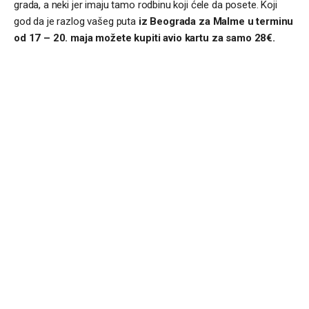
grada, a neki jer imaju tamo rodbinu koji ćele da posete. Koji
god da je razlog vašeg puta
iz Beograda za Malme u terminu
od 17 – 20. maja možete kupiti avio kartu za samo 28€.