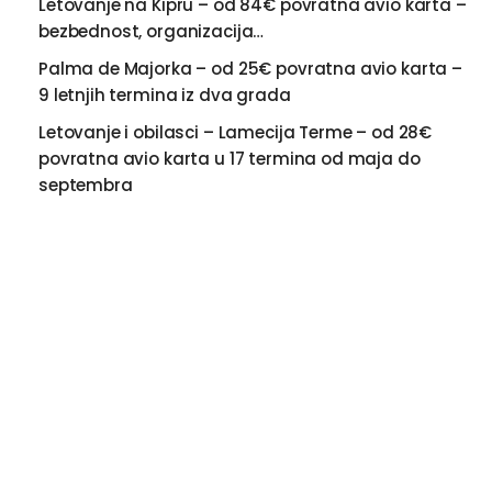
Letovanje na Kipru – od 84€ povratna avio karta –
bezbednost, organizacija…
Palma de Majorka – od 25€ povratna avio karta –
9 letnjih termina iz dva grada
Letovanje i obilasci – Lamecija Terme – od 28€
povratna avio karta u 17 termina od maja do
septembra