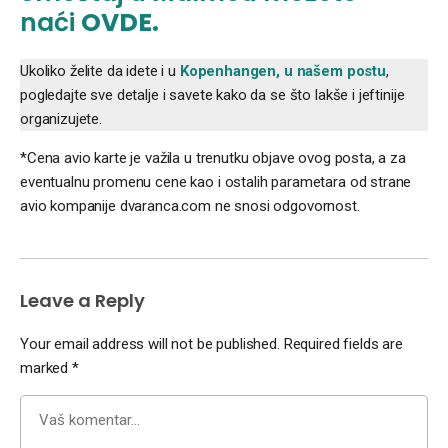
naći
OVDE.
Ukoliko želite da idete i u
Kopenhangen, u našem postu
,
pogledajte sve detalje i savete kako da se što lakše i jeftinije
organizujete.
*Cena avio karte je važila u trenutku objave ovog posta, a za
eventualnu promenu cene kao i ostalih parametara od strane
avio kompanije dvaranca.com ne snosi odgovornost.
Leave a Reply
Your email address will not be published.
Required fields are
marked
*