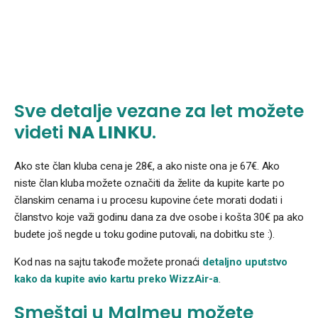
Sve detalje vezane za let možete
videti
NA LINKU
.
Ako ste član kluba cena je 28€, a ako niste ona je 67€. Ako
niste član kluba možete označiti da želite da kupite karte po
članskim cenama i u procesu kupovine ćete morati dodati i
članstvo koje važi godinu dana za dve osobe i košta 30€ pa ako
budete još negde u toku godine putovali, na dobitku ste :).
Kod nas na sajtu takođe možete pronaći
detaljno uputstvo
kako da kupite avio kartu preko WizzAir-a
.
Smeštaj u Malmeu možete