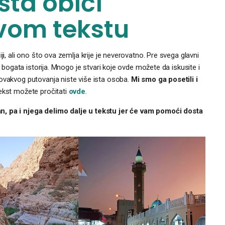
šta obići
vom tekstu
ji, ali ono što ova zemlja krije je neverovatno. Pre svega glavni
i bogata istorija. Mnogo je stvari koje ovde možete da iskusite i
 ovakvog putovanja niste više ista osoba.
Mi smo ga posetili i
ekst možete pročitati
ovde
.
n, pa i njega delimo dalje u tekstu jer će vam pomoći dosta