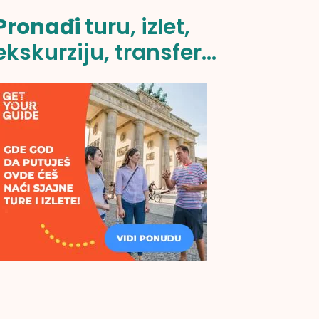
Pronađi
turu, izlet,
ekskurziju, transfer...