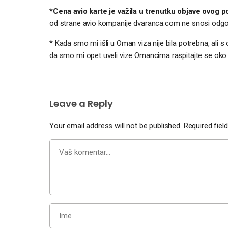
*Cena avio karte je važila u trenutku objave ovog p
od strane avio kompanije dvaranca.com ne snosi odgo
* Kada smo mi išli u Oman viza nije bila potrebna, ali s
da smo mi opet uveli vize Omancima raspitajte se oko 
Leave a Reply
Your email address will not be published.
Required fie