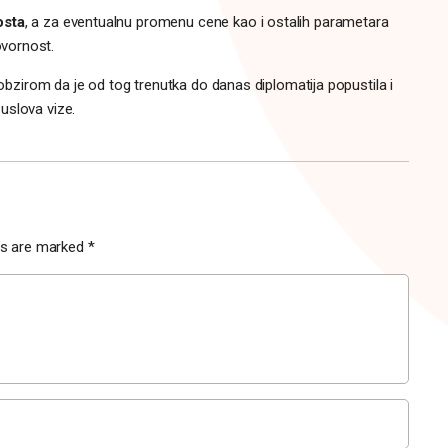
osta
, a za eventualnu promenu cene kao i ostalih parametara
vornost.
 obzirom da je od tog trenutka do danas diplomatija popustila i
uslova vize.
lds are marked
*