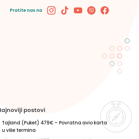
Pratite nas na
Najnoviji postovi
Tajland (Puket) 479€ – Povratna avio karta
u više termina