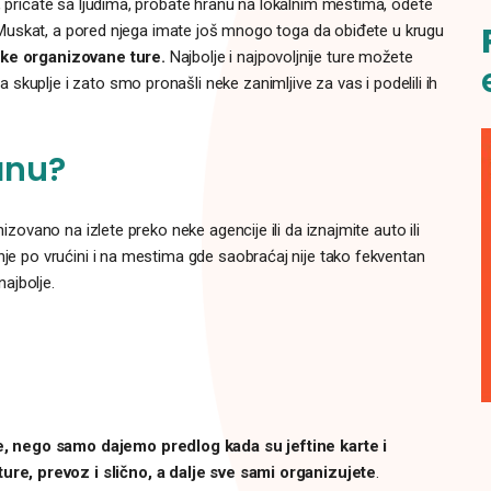
, pričate sa ljudima, probate hranu na lokalnim mestima, odete
kao Muskat, a pored njega imate još mnogo toga da obiđete u krugu
ke organizovane ture.
Najbolje i najpovoljnije ture možete
 skuplje i zato smo pronašli neke zanimljive za vas i podelili ih
anu?
nizovano na izlete preko neke agencije ili da iznajmite auto ili
nje po vrućini i na mestima gde saobraćaj nije tako fekventan
ajbolje.
, nego samo dajemo predlog kada su jeftine karte i
e, prevoz i slično, a dalje sve sami organizujete
.