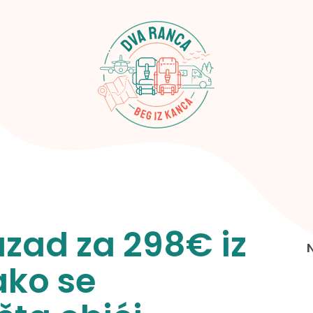
zad za 298€ iz
ako se