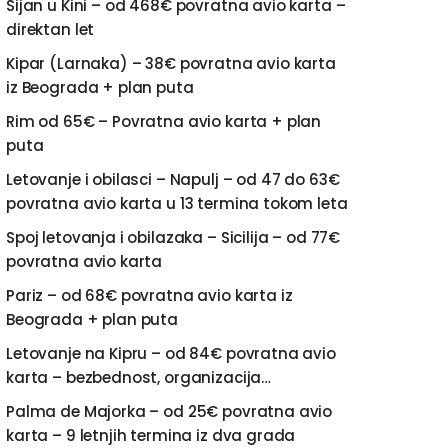
Sijan u Kini – od 468€ povratna avio karta –
direktan let
Kipar (Larnaka) – 38€ povratna avio karta
iz Beograda + plan puta
Rim od 65€ – Povratna avio karta + plan
puta
Letovanje i obilasci – Napulj – od 47 do 63€
povratna avio karta u 13 termina tokom leta
Spoj letovanja i obilazaka – Sicilija – od 77€
povratna avio karta
Pariz – od 68€ povratna avio karta iz
Beograda + plan puta
Letovanje na Kipru – od 84€ povratna avio
karta – bezbednost, organizacija…
Palma de Majorka – od 25€ povratna avio
karta – 9 letnjih termina iz dva grada