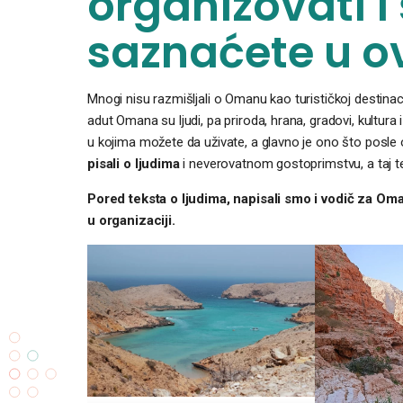
organizovati i 
saznaćete u o
Mnogi nisu razmišljali o Omanu kao turističkoj destinaci
adut Omana su ljudi, pa priroda, hrana, gradovi, kultura 
u kojima možete da uživate, a glavno je ono što posle
pisali o ljudima
i neverovatnom gostoprimstvu, a taj t
Pored teksta o ljudima, napisali smo i vodič za Oma
u organizaciji.