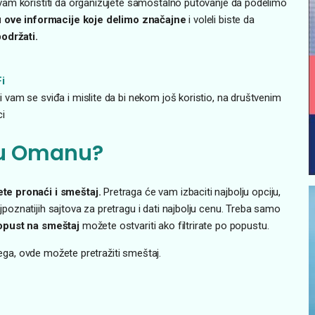
vam koristiti da organizujete samostalno putovanje da podelimo
u ove informacije koje delimo značajne
i voleli biste da
održati.
i
ji vam se sviđa i mislite da bi nekom još koristio, na društvenim
ci
 u Omanu?
te pronaći i smeštaj.
Pretraga će vam izbaciti najbolju opciju,
oznatijih sajtova za pretragu i dati najbolju cenu. Treba samo
opust na smeštaj
možete ostvariti ako filtrirate po popustu.
jega, ovde možete pretražiti smeštaj.