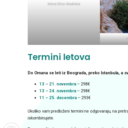
More blizu Maskata
Termini letova
Do Omana se leti iz Beograda, preko Istanbula, a s
13 – 21. novembra
– 298€
13 – 24. novembra
– 298€
11 – 25. decembra
– 293€
Ukoliko vam predloženi termini ne odgovaraju, na pret
iskombinujete.