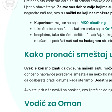
Pre nego što krenemo dalje sa informacijama koje će 
i jedno obaveštenje.
Za sve vas dobre volje kojima s
nagradite naš rad, ovo su
načini na koji nas možete p
Kupovinom majice
na sajtu
MKO cloathing
tako što ćete nas častiti kafom preko sajta
Ko-F
besplatno, tako što ćete deliti naš sadržaj, za ko
mrežama i podržati naš rad na
Instagram
strani
Kako pronaći smeštaj
Uvek je korisno znati da ovde, na našem sajtu može
odnosno napraviće poređenje smeštaja na nekoliko najp
da odaberete grad i datume kada ste tamo.
Dodatni p
Ako ste ipak više navikli na booking, evo i prečice do n
Vodič za Oman