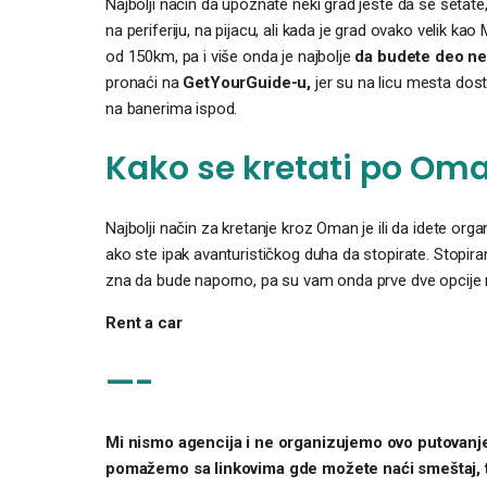
Najbolji način da upoznate neki grad jeste da se šetate
na periferiju, na pijacu, ali kada je grad ovako velik 
od 150km, pa i više onda je najbolje
da budete deo ne
pronaći na
GetYourGuide-u,
jer su na licu mesta dosta
na banerima ispod.
Kako se kretati po Om
Najbolji način za kretanje kroz Oman je ili da idete orga
ako ste ipak avanturističkog duha da stopirate. Stopira
zna da bude naporno, pa su vam onda prve dve opcije n
Rent a car
—-
Mi nismo agencija i ne organizujemo ovo putovanje
pomažemo sa linkovima gde možete naći smeštaj, tur