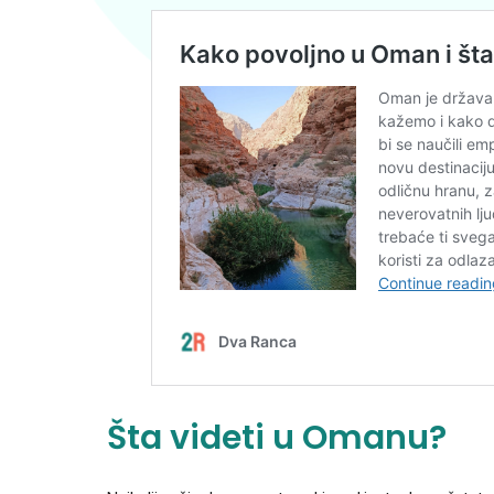
Šta videti u Omanu?