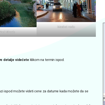
Maskat noću
Wadi Shaab
ve detalje videćete
klikom na termin ispod.
razi ispod možete videti cene za datume kada možete da se