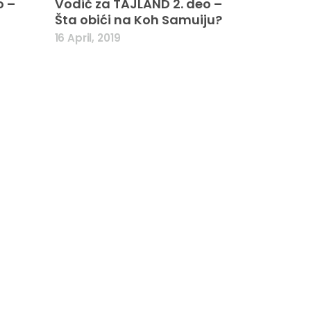
o –
Vodič za TAJLAND 2. deo –
Šta obići na Koh Samuiju?
16 April, 2019