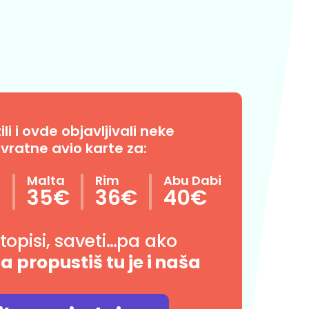
i i ovde objavljivali neke
vratne avio karte za:
n
Malta
Rim
Abu Dabi
35€
36€
40€
utopisi, saveti…pa ako
da propustiš tu je i naša