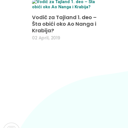
Vodič za Tajland 1. deo –
Šta obići oko Ao Nanga i
Krabija?
02 April, 2019