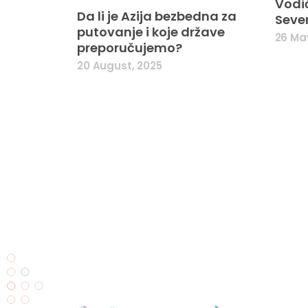
Vodič
Da li je Azija bezbedna za
Seve
putovanje i koje države
26 May
preporučujemo?
20 August, 2025