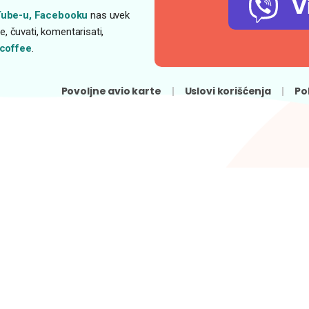
V
ube-u,
Facebooku
nas uvek
, čuvati, komentarisati,
coffee
.
Povoljne avio karte
Uslovi korišćenja
Po