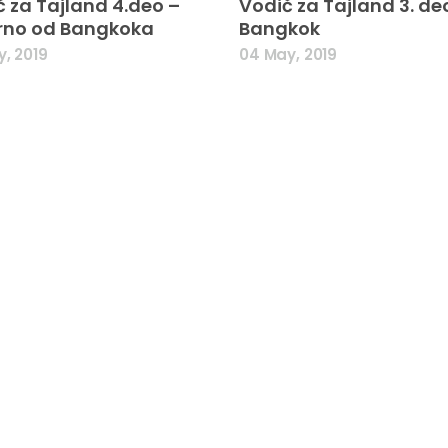
 za Tajland 4.deo –
Vodič za Tajland 3. de
rno od Bangkoka
Bangkok
, 2019
04 May, 2019