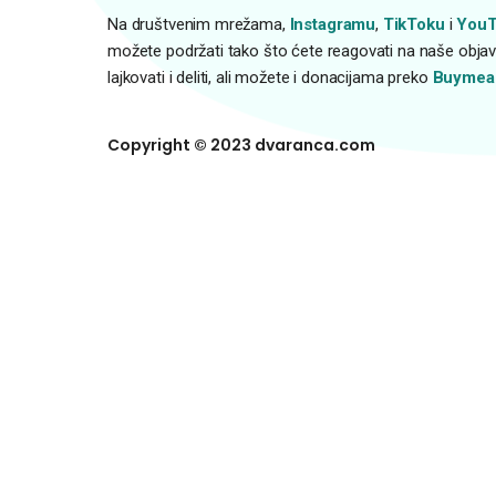
Na društvenim mrežama,
Instagramu
,
TikToku
i
YouT
možete podržati tako što ćete reagovati na naše objave
lajkovati i deliti, ali možete i donacijama preko
Buymea
Copyright © 2023 dvaranca.com