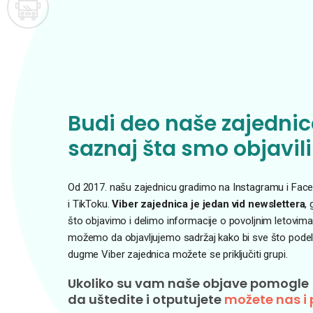
Budi deo naše zajednice
saznaj šta smo objavili
Od 2017. našu zajednicu gradimo na Instagramu i Faceb
i TikToku.
Viber zajednica je jedan vid newslettera
,
što objavimo i delimo informacije o povoljnim letovima
možemo da objavljujemo sadržaj kako bi sve što podelim
dugme Viber zajednica možete se priključiti grupi.
Ukoliko su vam naše objave pomogle
da uštedite i otputujete
možete nas i 