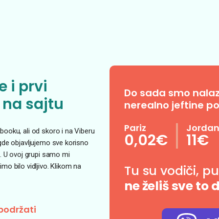
 i prvi
Do sada smo nalazil
 na sajtu
nerealno jeftine po
Pariz
Jorda
ooku, ali od skoro i na Viberu
0,02€
11€
 gde objavljujemo sve korisno
. U ovoj grupi samo mi
o bilo vidljivo. Klikom na
Tu su vodiči, p
ne želiš sve to 
podržati