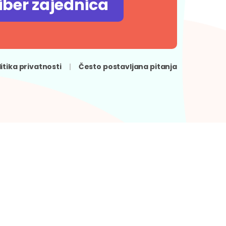
iber zajednica
litika privatnosti
Često postavljana pitanja