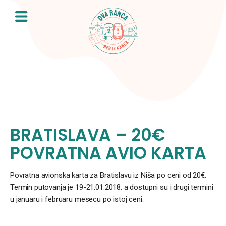
Skip
to
content
BRATISLAVA – 20€
POVRATNA AVIO KARTA
Povratna avionska karta za Bratislavu iz Niša po ceni od 20€.
Termin putovanja je 19-21.01.2018. a dostupni su i drugi termini
u januaru i februaru mesecu po istoj ceni.