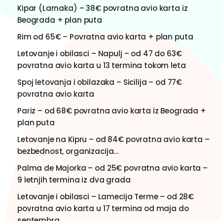
Kipar (Larnaka) – 38€ povratna avio karta iz
Beograda + plan puta
Rim od 65€ – Povratna avio karta + plan puta
Letovanje i obilasci – Napulj – od 47 do 63€
povratna avio karta u 13 termina tokom leta
Spoj letovanja i obilazaka – Sicilija – od 77€
povratna avio karta
Pariz – od 68€ povratna avio karta iz Beograda +
plan puta
Letovanje na Kipru – od 84€ povratna avio karta –
bezbednost, organizacija…
Palma de Majorka – od 25€ povratna avio karta –
9 letnjih termina iz dva grada
Letovanje i obilasci – Lamecija Terme – od 28€
povratna avio karta u 17 termina od maja do
septembra