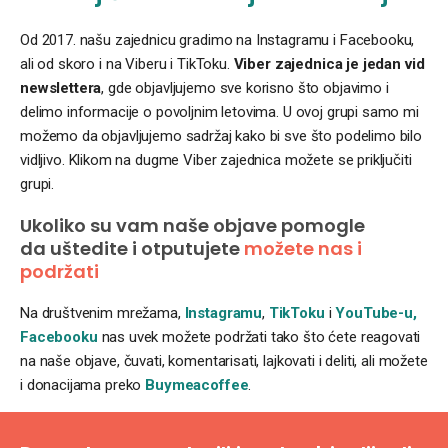
Od 2017. našu zajednicu gradimo na Instagramu i Facebooku,
ali od skoro i na Viberu i TikToku.
Viber zajednica je jedan vid
newslettera
, gde objavljujemo sve korisno što objavimo i
delimo informacije o povoljnim letovima. U ovoj grupi samo mi
možemo da objavljujemo sadržaj kako bi sve što podelimo bilo
vidljivo. Klikom na dugme Viber zajednica možete se priključiti
grupi.
Ukoliko su vam naše objave pomogle
da uštedite i otputujete
možete nas i
podržati
Na društvenim mrežama,
Instagramu
,
TikToku
i
YouTube-u,
Facebooku
nas uvek možete podržati tako što ćete reagovati
na naše objave, čuvati, komentarisati, lajkovati i deliti, ali možete
i donacijama preko
Buymeacoffee
.