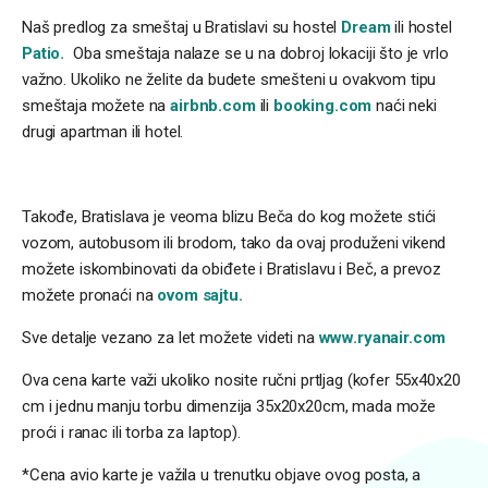
Naš predlog za smeštaj u Bratislavi su hostel
Dream
ili hostel
Patio.
Oba smeštaja nalaze se u na dobroj lokaciji što je vrlo
važno. Ukoliko ne želite da budete smešteni u ovakvom tipu
smeštaja možete na
airbnb.com
ili
booking.com
naći neki
drugi apartman ili hotel.
Takođe, Bratislava je veoma blizu Beča do kog možete stići
vozom, autobusom ili brodom, tako da ovaj produženi vikend
možete iskombinovati da obiđete i Bratislavu i Beč, a prevoz
možete pronaći na
ovom sajtu.
Sve detalje vezano za let možete videti na
www.ryanair.com
Ova cena karte važi ukoliko nosite ručni prtljag (kofer 55x40x20
cm i jednu manju torbu dimenzija 35x20x20cm, mada može
proći i ranac ili torba za laptop).
*Cena avio karte je važila u trenutku objave ovog posta, a