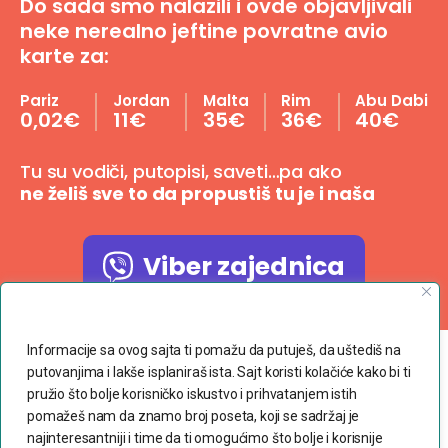
Do sada smo nalazili i ovde objavljivali
neke nerealno jeftine povratne avio
karte za:
Pariz
Jordan
Malta
Rim
Abu Dabi
0,02€
11€
35€
36€
40€
Tu su vodiči, putopisi, saveti…pa ako
ne želiš sve to da propustiš tu je i naša
Viber zajednica
Poštujemo Vašu privatnost
Informacije sa ovog sajta ti pomažu da putuješ, da uštediš na
putovanjima i lakše isplaniraš ista. Sajt koristi kolačiće kako bi ti
Copyright © 2023 dvaranca.com
pružio što bolje korisničko iskustvo i prihvatanjem istih
pomažeš nam da znamo broj poseta, koji se sadržaj je
Povoljne avio karte
najinteresantniji i time da ti omogućimo što bolje i korisnije