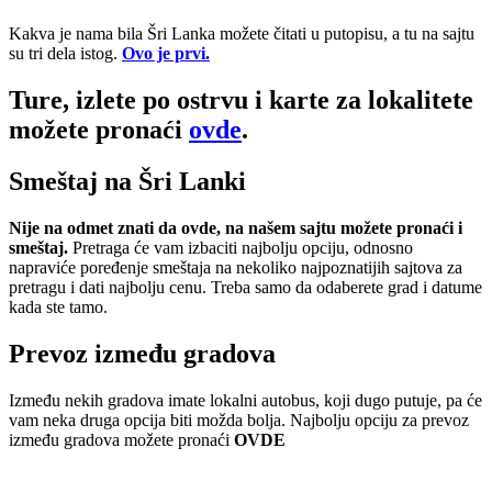
Kakva je nama bila Šri Lanka možete čitati u putopisu, a tu na sajtu
su tri dela istog.
Ovo je prvi.
Ture, izlete po ostrvu i karte za lokalitete
možete pronaći
ovde
.
Smeštaj na Šri Lanki
Nije na odmet znati da ovde, na našem sajtu možete pronaći i
smeštaj.
Pretraga će vam izbaciti najbolju opciju, odnosno
napraviće poređenje smeštaja na nekoliko najpoznatijih sajtova za
pretragu i dati najbolju cenu. Treba samo da odaberete grad i datume
kada ste tamo.
Prevoz između gradova
Između nekih gradova imate lokalni autobus, koji dugo putuje, pa će
vam neka druga opcija biti možda bolja. Najbolju opciju za prevoz
između gradova možete pronaći
OVDE