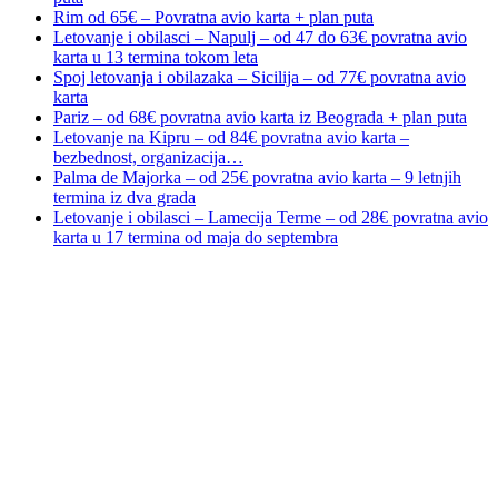
Rim od 65€ – Povratna avio karta + plan puta
Letovanje i obilasci – Napulj – od 47 do 63€ povratna avio
karta u 13 termina tokom leta
Spoj letovanja i obilazaka – Sicilija – od 77€ povratna avio
karta
Pariz – od 68€ povratna avio karta iz Beograda + plan puta
Letovanje na Kipru – od 84€ povratna avio karta –
bezbednost, organizacija…
Palma de Majorka – od 25€ povratna avio karta – 9 letnjih
termina iz dva grada
Letovanje i obilasci – Lamecija Terme – od 28€ povratna avio
karta u 17 termina od maja do septembra