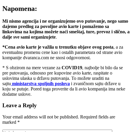
Napomena:
Mi nismo agencija i ne organizujemo ovo putovanje, nego samo
dajemo predlog za povoljne avio karte i pomažemo sa
linkovima na kojima možete naći smeštaj, ture, prevoz i slično, a
dalje sve sami organizujete
.
*Cena avio karte je važila u trenutku objave ovog posta
, a za
eventualnu promenu cene kao i ostalih parametara od strane avio
kompanije dvaranca.com ne snosi odgovornost.
* S obzirom na mere vezane za
COVID19
, najbolje bi bilo da se
pre putovanja, odnosno pre kupovine avio karte, raspitate o
uslovima ulaska u državu putovanja. To možete uraditi na
sajtu
ministarstva spoljnih poslova
i zvaničnom sajtu države u
koju se putuje. Pored toga proverite da li avio kompanija ima neke
dodatne uslove.
Leave a Reply
Your email address will not be published.
Required fields are
marked
*