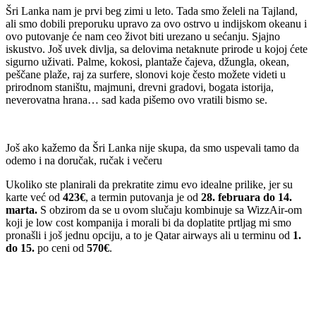
Šri Lanka nam je prvi beg zimi u leto. Tada smo želeli na Tajland,
ali smo dobili preporuku upravo za ovo ostrvo u indijskom okeanu i
ovo putovanje će nam ceo život biti urezano u sećanju. Sjajno
iskustvo. Još uvek divlja, sa delovima netaknute prirode u kojoj ćete
sigurno uživati. Palme, kokosi, plantaže čajeva, džungla, okean,
peščane plaže, raj za surfere, slonovi koje često možete videti u
prirodnom staništu, majmuni, drevni gradovi, bogata istorija,
neverovatna hrana… sad kada pišemo ovo vratili bismo se.
Još ako kažemo da Šri Lanka nije skupa, da smo uspevali tamo da
odemo i na doručak, ručak i večeru
Ukoliko ste planirali da prekratite zimu evo idealne prilike, jer su
karte već od
423€
, a termin putovanja je od
28. februara do 14.
marta.
S obzirom da se u ovom slučaju kombinuje sa WizzAir-om
koji je low cost kompanija i morali bi da doplatite prtljag mi smo
pronašli i još jednu opciju, a to je Qatar airways ali u terminu od
1.
do 15.
po ceni od
570€
.