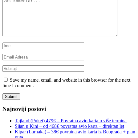
Save my name, email, and website in this browser for the next
time I comment.
Najnoviji postovi
Tajland (Puket) 479€ – Povratna avio karta u više termina
Sijan u Kini – od 468€ povratna avio karta – direktan let
Kipar (Larnaka) – 38€ povratna avio karta iz Beograda + plan
puta