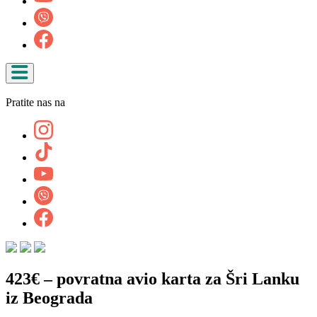
Pratite nas na
423€ – povratna avio karta za Šri Lanku
iz Beograda