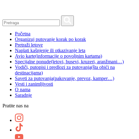
Skip
to
content
Početna
Organizuj putovanje korak po korak
Pretraži letove
Naplati kašnjenje ili otkazivanje leta
Avio karte
(informacije o povoljnim kartama)
Specijalne ponude
(letovi, busevi, kruzeri, aranžmani…)
Vodiči, putopisi i predlozi za putovanja
(šta obići na
destinacijama)
Saveti za putovanja
(pakovanje, prevoz, kamper…)
Vesti i zanimljivosti
O nama
Saradnje
Pratite nas na