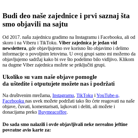
Budi deo naše zajednice i prvi saznaj šta
smo objavili na sajtu
Od 2017. našu zajednicu gradimo na Instagramu i Facebooku, ali od
skoro i na Viberu i TikToku.
Viber zajednica je jedan vid
newslettera
, gde objavljujemo sve korisno što objavimo i delimo
informacije o povoljnim letovima. U ovoj grupi samo mi možemo da
objavljujemo sadržaj kako bi sve što podelimo bilo vidljivo. Klikom
na dugme Viber zajednica možete se priključiti grupi.
Ukoliko su vam naše objave pomogle
da uštedite i otputujete
možete nas i podržati
Na društvenim mrežama,
Instagramu
,
TikToku
i
YouTube-u,
Facebooku
nas uvek možete podržati tako što ćete reagovati na naše
objave, čuvati, komentarisati, lajkovati i deliti, ali možete i
donacijama preko
Buymeacoffee
.
Do sada smo nalazili i ovde objavljivali neke nerealno jeftine
povratne avio karte za: