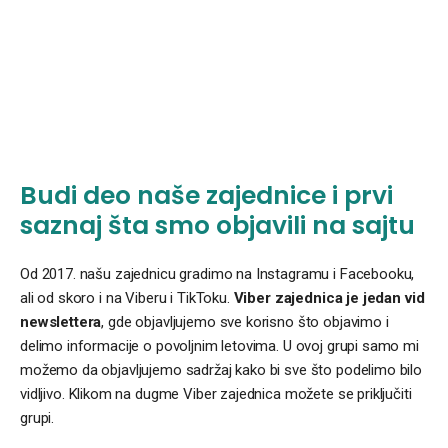
Budi deo naše zajednice i prvi
saznaj šta smo objavili na sajtu
Od 2017. našu zajednicu gradimo na Instagramu i Facebooku,
ali od skoro i na Viberu i TikToku.
Viber zajednica je jedan vid
newslettera
, gde objavljujemo sve korisno što objavimo i
delimo informacije o povoljnim letovima. U ovoj grupi samo mi
možemo da objavljujemo sadržaj kako bi sve što podelimo bilo
vidljivo. Klikom na dugme Viber zajednica možete se priključiti
grupi.