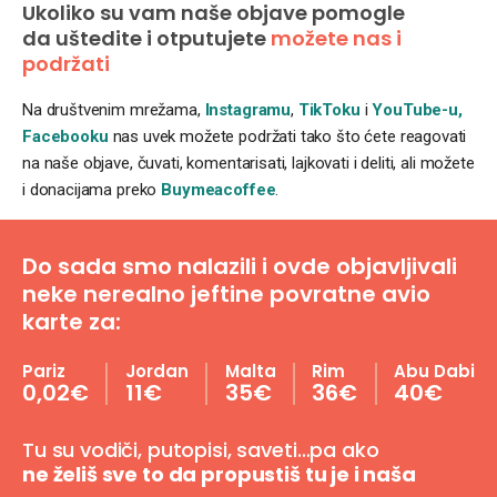
Ukoliko su vam naše objave pomogle
da uštedite i otputujete
možete nas i
podržati
Na društvenim mrežama,
Instagramu
,
TikToku
i
YouTube-u,
Facebooku
nas uvek možete podržati tako što ćete reagovati
na naše objave, čuvati, komentarisati, lajkovati i deliti, ali možete
i donacijama preko
Buymeacoffee
.
Do sada smo nalazili i ovde objavljivali
neke nerealno jeftine povratne avio
karte za:
Pariz
Jordan
Malta
Rim
Abu Dabi
0,02€
11€
35€
36€
40€
Tu su vodiči, putopisi, saveti…pa ako
ne želiš sve to da propustiš tu je i naša