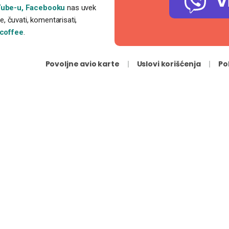
V
ube-u,
Facebooku
nas uvek
, čuvati, komentarisati,
coffee
.
Povoljne avio karte
Uslovi korišćenja
Po