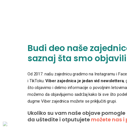
Budi deo naše zajednice
saznaj šta smo objavili
Od 2017. našu zajednicu gradimo na Instagramu i Faceb
i TikToku.
Viber zajednica je jedan vid newslettera
,
što objavimo i delimo informacije o povoljnim letovima
možemo da objavljujemo sadržaj kako bi sve što podelim
dugme Viber zajednica možete se priključiti grupi.
Ukoliko su vam naše objave pomogle
da uštedite i otputujete
možete nas i 