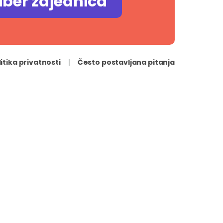
iber zajednica
litika privatnosti
Često postavljana pitanja