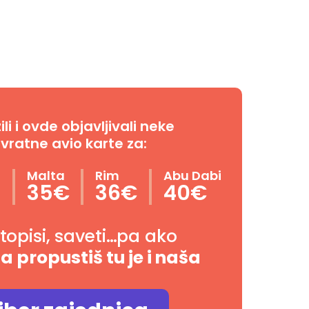
i i ovde objavljivali neke
vratne avio karte za:
n
Malta
Rim
Abu Dabi
35€
36€
40€
utopisi, saveti…pa ako
da propustiš tu je i naša