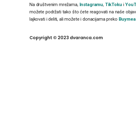
Na društvenim mrežama,
Instagramu
,
TikToku
i
YouT
možete podržati tako što ćete reagovati na naše objave
lajkovati i deliti, ali možete i donacijama preko
Buymea
Copyright © 2023 dvaranca.com