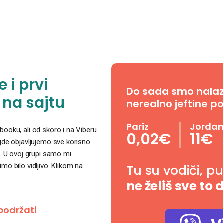
 i prvi
Do sada smo nalazil
 na sajtu
nerealno jeftine po
Pariz
Jorda
ooku, ali od skoro i na Viberu
0,02€
11€
 gde objavljujemo sve korisno
. U ovoj grupi samo mi
o bilo vidljivo. Klikom na
Tu su vodiči, p
ne želiš sve to 
podržati