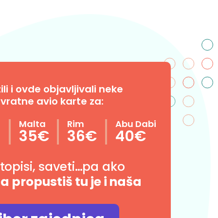
i i ovde objavljivali neke
vratne avio karte za:
n
Malta
Rim
Abu Dabi
35€
36€
40€
utopisi, saveti…pa ako
da propustiš tu je i naša