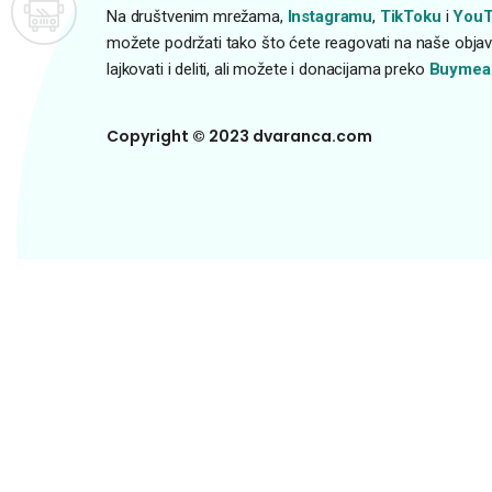
Na društvenim mrežama,
Instagramu
,
TikToku
i
YouT
možete podržati tako što ćete reagovati na naše objave
lajkovati i deliti, ali možete i donacijama preko
Buymea
Copyright © 2023 dvaranca.com