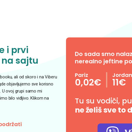
 i prvi
Do sada smo nalazil
 na sajtu
nerealno jeftine po
Pariz
Jorda
ooku, ali od skoro i na Viberu
0,02€
11€
 gde objavljujemo sve korisno
. U ovoj grupi samo mi
o bilo vidljivo. Klikom na
Tu su vodiči, p
ne želiš sve to 
podržati