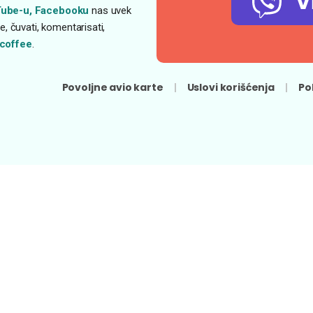
V
ube-u,
Facebooku
nas uvek
, čuvati, komentarisati,
coffee
.
Povoljne avio karte
Uslovi korišćenja
Po