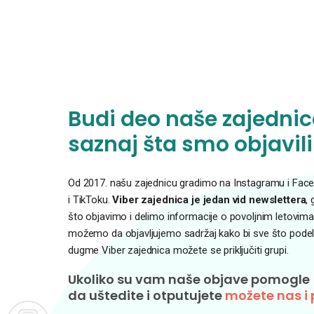
Budi deo naše zajednice
saznaj šta smo objavili
Od 2017. našu zajednicu gradimo na Instagramu i Faceb
i TikToku.
Viber zajednica je jedan vid newslettera
,
što objavimo i delimo informacije o povoljnim letovima
možemo da objavljujemo sadržaj kako bi sve što podelim
dugme Viber zajednica možete se priključiti grupi.
Ukoliko su vam naše objave pomogle
da uštedite i otputujete
možete nas i 