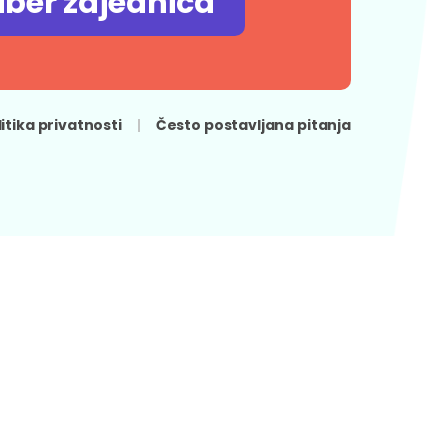
iber zajednica
litika privatnosti
Često postavljana pitanja