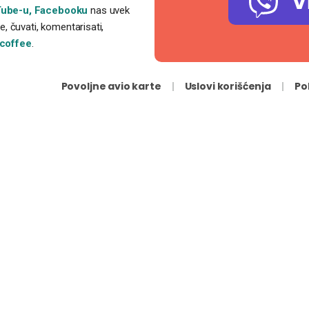
V
ube-u,
Facebooku
nas uvek
, čuvati, komentarisati,
coffee
.
Povoljne avio karte
Uslovi korišćenja
Po