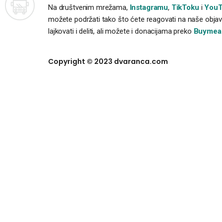
Na društvenim mrežama,
Instagramu
,
TikToku
i
YouT
možete podržati tako što ćete reagovati na naše objave
lajkovati i deliti, ali možete i donacijama preko
Buymea
Copyright © 2023 dvaranca.com