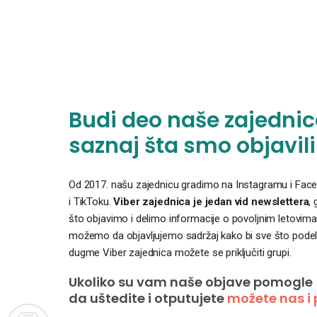
Budi deo naše zajednice
saznaj šta smo objavili
Od 2017. našu zajednicu gradimo na Instagramu i Faceb
i TikToku.
Viber zajednica je jedan vid newslettera
,
što objavimo i delimo informacije o povoljnim letovima
možemo da objavljujemo sadržaj kako bi sve što podelim
dugme Viber zajednica možete se priključiti grupi.
Ukoliko su vam naše objave pomogle
da uštedite i otputujete
možete nas i 