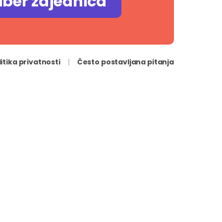
iber zajednica
litika privatnosti
Često postavljana pitanja