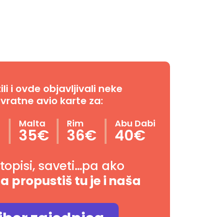
i i ovde objavljivali neke
vratne avio karte za:
n
Malta
Rim
Abu Dabi
35€
36€
40€
utopisi, saveti…pa ako
da propustiš tu je i naša