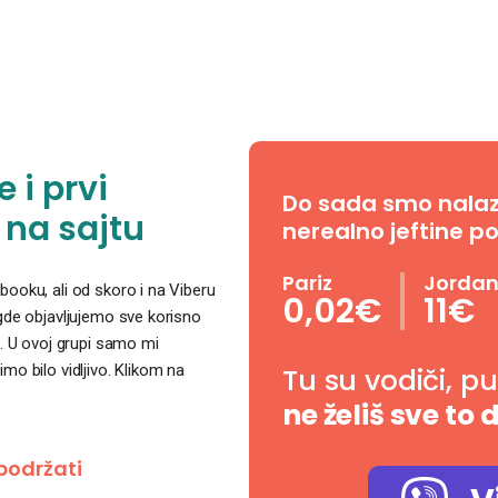
 i prvi
Do sada smo nalazil
 na sajtu
nerealno jeftine po
Pariz
Jorda
ooku, ali od skoro i na Viberu
0,02€
11€
 gde objavljujemo sve korisno
. U ovoj grupi samo mi
o bilo vidljivo. Klikom na
Tu su vodiči, p
ne želiš sve to 
podržati