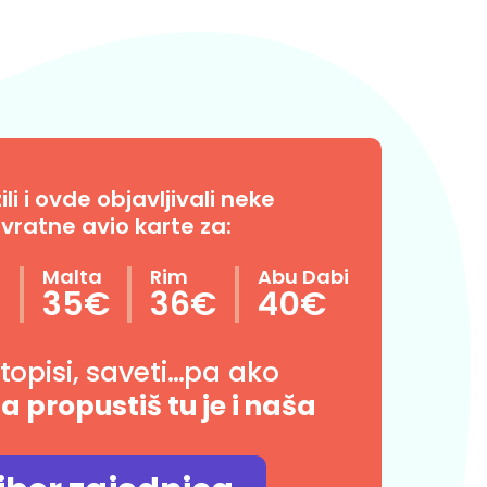
i i ovde objavljivali neke
vratne avio karte za:
n
Malta
Rim
Abu Dabi
35€
36€
40€
utopisi, saveti…pa ako
da propustiš tu je i naša