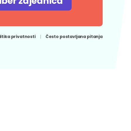
iber zajednica
litika privatnosti
Često postavljana pitanja