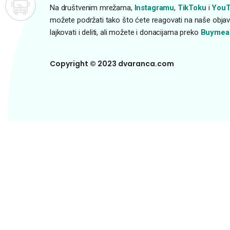
Na društvenim mrežama,
Instagramu
,
TikToku
i
YouT
možete podržati tako što ćete reagovati na naše objave
lajkovati i deliti, ali možete i donacijama preko
Buymea
Copyright © 2023 dvaranca.com