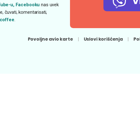
V
ube-u,
Facebooku
nas uvek
, čuvati, komentarisati,
coffee
.
Povoljne avio karte
Uslovi korišćenja
Po