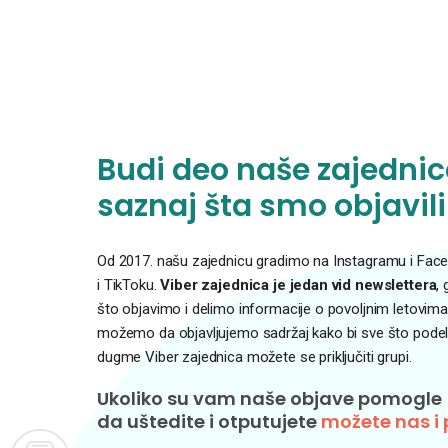
Budi deo naše zajednice
saznaj šta smo objavili
Od 2017. našu zajednicu gradimo na Instagramu i Faceb
i TikToku.
Viber zajednica je jedan vid newslettera
,
što objavimo i delimo informacije o povoljnim letovima
možemo da objavljujemo sadržaj kako bi sve što podelim
dugme Viber zajednica možete se priključiti grupi.
Ukoliko su vam naše objave pomogle
da uštedite i otputujete
možete nas i 