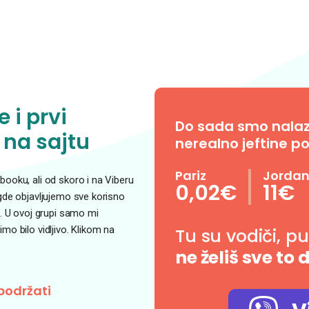
 i prvi
Do sada smo nalazil
 na sajtu
nerealno jeftine po
Pariz
Jorda
ooku, ali od skoro i na Viberu
0,02€
11€
 gde objavljujemo sve korisno
. U ovoj grupi samo mi
o bilo vidljivo. Klikom na
Tu su vodiči, p
ne želiš sve to 
podržati