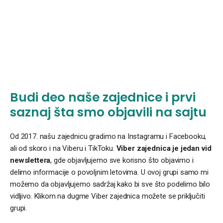
Budi deo naše zajednice i prvi
saznaj šta smo objavili na sajtu
Od 2017. našu zajednicu gradimo na Instagramu i Facebooku,
ali od skoro i na Viberu i TikToku.
Viber zajednica je jedan vid
newslettera
, gde objavljujemo sve korisno što objavimo i
delimo informacije o povoljnim letovima. U ovoj grupi samo mi
možemo da objavljujemo sadržaj kako bi sve što podelimo bilo
vidljivo. Klikom na dugme Viber zajednica možete se priključiti
grupi.