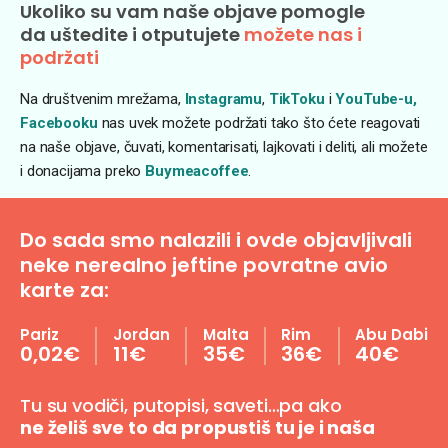
Ukoliko su vam naše objave pomogle
da uštedite i otputujete
možete nas i
podržati
Na društvenim mrežama,
Instagramu
,
TikToku
i
YouTube-u,
Facebooku
nas uvek možete podržati tako što ćete reagovati
na naše objave, čuvati, komentarisati, lajkovati i deliti, ali možete
i donacijama preko
Buymeacoffee
.
Do sada smo nalazili i ovde objavljivali
neke nerealno jeftine povratne avio
karte za:
Pariz
Jordan
Malta
Rim
Abu Dabi
0,02€
11€
35€
36€
40€
Tu su vodiči, putopisi, saveti…pa ako
ne želiš sve to da propustiš tu je i naša