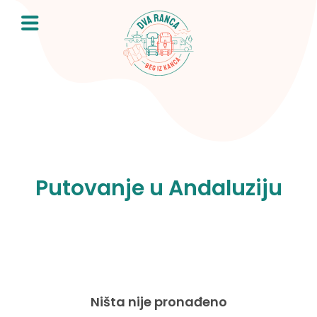
Skip
to
content
Putovanje u Andaluziju
Ništa nije pronađeno