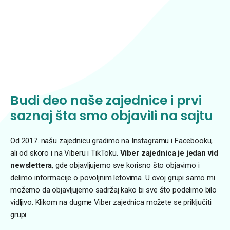
Budi deo naše zajednice i prvi
saznaj šta smo objavili na sajtu
Od 2017. našu zajednicu gradimo na Instagramu i Facebooku,
ali od skoro i na Viberu i TikToku.
Viber zajednica je jedan vid
newslettera
, gde objavljujemo sve korisno što objavimo i
delimo informacije o povoljnim letovima. U ovoj grupi samo mi
možemo da objavljujemo sadržaj kako bi sve što podelimo bilo
vidljivo. Klikom na dugme Viber zajednica možete se priključiti
grupi.