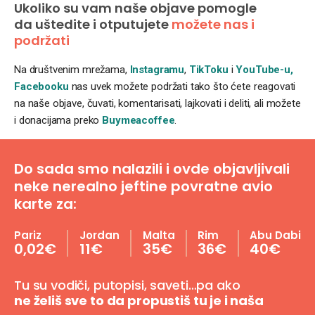
Ukoliko su vam naše objave pomogle
da uštedite i otputujete
možete nas i
podržati
Na društvenim mrežama,
Instagramu
,
TikToku
i
YouTube-u,
Facebooku
nas uvek možete podržati tako što ćete reagovati
na naše objave, čuvati, komentarisati, lajkovati i deliti, ali možete
i donacijama preko
Buymeacoffee
.
Do sada smo nalazili i ovde objavljivali
neke nerealno jeftine povratne avio
karte za:
Pariz
Jordan
Malta
Rim
Abu Dabi
0,02€
11€
35€
36€
40€
Tu su vodiči, putopisi, saveti…pa ako
ne želiš sve to da propustiš tu je i naša