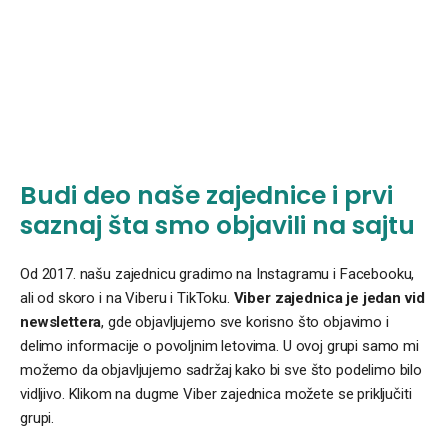
Budi deo naše zajednice i prvi
saznaj šta smo objavili na sajtu
Od 2017. našu zajednicu gradimo na Instagramu i Facebooku,
ali od skoro i na Viberu i TikToku.
Viber zajednica je jedan vid
newslettera
, gde objavljujemo sve korisno što objavimo i
delimo informacije o povoljnim letovima. U ovoj grupi samo mi
možemo da objavljujemo sadržaj kako bi sve što podelimo bilo
vidljivo. Klikom na dugme Viber zajednica možete se priključiti
grupi.