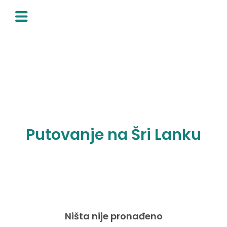
Skip
to
content
Putovanje na Šri Lanku
Ništa nije pronađeno