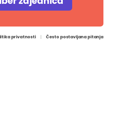
iber zajednica
litika privatnosti
Često postavljana pitanja