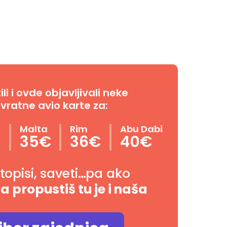
i i ovde objavljivali neke
vratne avio karte za:
n
Malta
Rim
Abu Dabi
35€
36€
40€
utopisi, saveti…pa ako
da propustiš tu je i naša