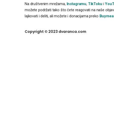
Na društvenim mrežama,
Instagramu
,
TikToku
i
YouT
možete podržati tako što ćete reagovati na naše objave
lajkovati i deliti, ali možete i donacijama preko
Buymea
Copyright © 2023 dvaranca.com