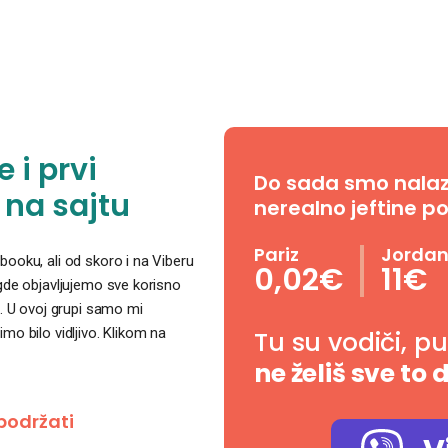
 i prvi
Do sada smo nalazil
 na sajtu
nerealno jeftine po
Pariz
Jorda
ooku, ali od skoro i na Viberu
0,02€
11€
 gde objavljujemo sve korisno
. U ovoj grupi samo mi
o bilo vidljivo. Klikom na
Tu su vodiči, p
ne želiš sve to 
podržati