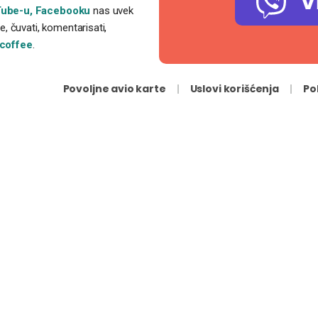
V
ube-u,
Facebooku
nas uvek
, čuvati, komentarisati,
coffee
.
Povoljne avio karte
Uslovi korišćenja
Po