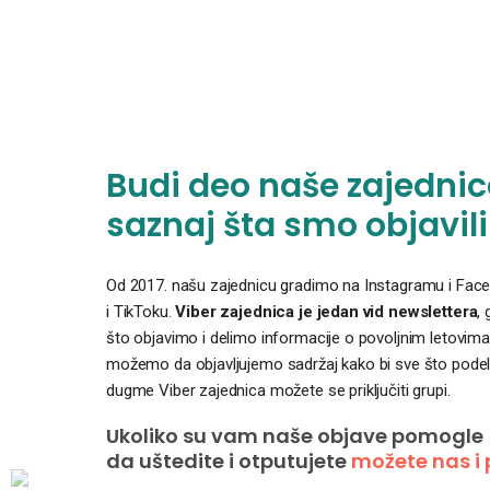
Budi deo naše zajednice
saznaj šta smo objavili
Od 2017. našu zajednicu gradimo na Instagramu i Faceb
i TikToku.
Viber zajednica je jedan vid newslettera
,
što objavimo i delimo informacije o povoljnim letovima
možemo da objavljujemo sadržaj kako bi sve što podelim
dugme Viber zajednica možete se priključiti grupi.
Ukoliko su vam naše objave pomogle
da uštedite i otputujete
možete nas i 