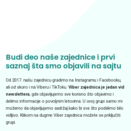
Budi deo naše zajednice i prvi
saznaj šta smo objavili na sajtu
Od 2017. našu zajednicu gradimo na Instagramu i Facebooku,
ali od skoro i na Viberu i TikToku.
Viber zajednica je jedan vid
newslettera
, gde objavljujemo sve korisno što objavimo i
delimo informacije o povoljnim letovima. U ovoj grupi samo mi
možemo da objavljujemo sadržaj kako bi sve što podelimo bilo
vidljivo. Klikom na dugme Viber zajednica možete se priključiti
grupi.