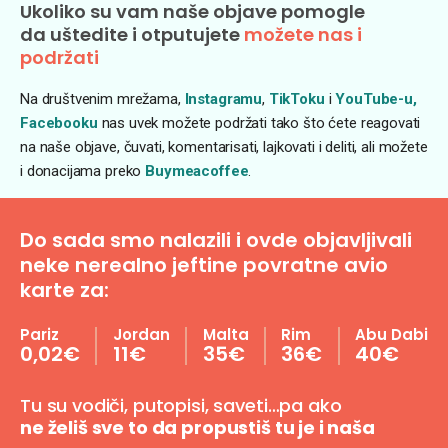
Ukoliko su vam naše objave pomogle
da uštedite i otputujete
možete nas i
podržati
Na društvenim mrežama,
Instagramu
,
TikToku
i
YouTube-u,
Facebooku
nas uvek možete podržati tako što ćete reagovati
na naše objave, čuvati, komentarisati, lajkovati i deliti, ali možete
i donacijama preko
Buymeacoffee
.
Do sada smo nalazili i ovde objavljivali
neke nerealno jeftine povratne avio
karte za:
Pariz
Jordan
Malta
Rim
Abu Dabi
0,02€
11€
35€
36€
40€
Tu su vodiči, putopisi, saveti…pa ako
ne želiš sve to da propustiš tu je i naša