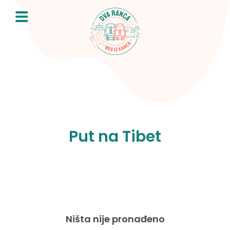
Skip
to
content
Put na Tibet
Ništa nije pronađeno