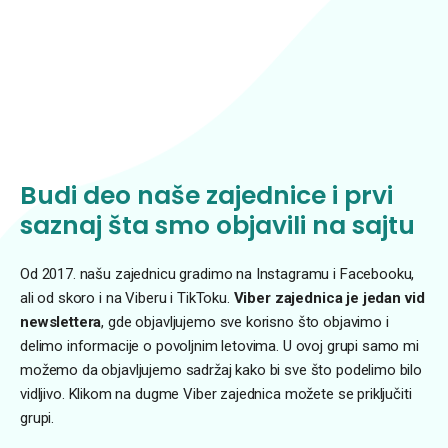
Budi deo naše zajednice i prvi
saznaj šta smo objavili na sajtu
Od 2017. našu zajednicu gradimo na Instagramu i Facebooku,
ali od skoro i na Viberu i TikToku.
Viber zajednica je jedan vid
newslettera
, gde objavljujemo sve korisno što objavimo i
delimo informacije o povoljnim letovima. U ovoj grupi samo mi
možemo da objavljujemo sadržaj kako bi sve što podelimo bilo
vidljivo. Klikom na dugme Viber zajednica možete se priključiti
grupi.