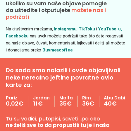
Ukoliko su vam naše objave pomogle
da uštedite i otputujete
možete nas i
podržati
Na društvenim mrežama,
Instagramu
,
TikToku
i
YouTube-u,
Facebooku
nas uvek možete podržati tako što ćete reagovati
na naše objave, čuvati, komentarisati, lajkovati i deliti, ali možete
i donacijama preko
Buymeacoffee
.
Do sada smo nalazili i ovde objavljivali
neke nerealno jeftine povratne avio
karte za:
Pariz
Jordan
Malta
Rim
Abu Dabi
0,02€
11€
35€
36€
40€
Tu su vodiči, putopisi, saveti…pa ako
ne želiš sve to da propustiš tu je i naša