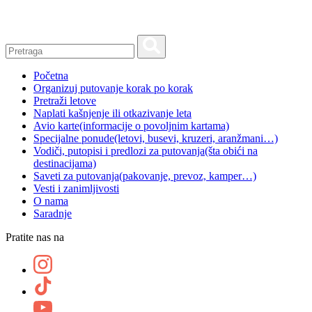
Skip
to
content
Početna
Organizuj putovanje korak po korak
Pretraži letove
Naplati kašnjenje ili otkazivanje leta
Avio karte
(informacije o povoljnim kartama)
Specijalne ponude
(letovi, busevi, kruzeri, aranžmani…)
Vodiči, putopisi i predlozi za putovanja
(šta obići na
destinacijama)
Saveti za putovanja
(pakovanje, prevoz, kamper…)
Vesti i zanimljivosti
O nama
Saradnje
Pratite nas na