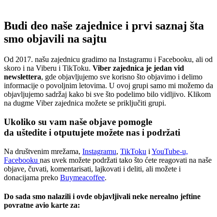
Budi deo naše zajednice i prvi saznaj šta
smo objavili na sajtu
Od 2017. našu zajednicu gradimo na Instagramu i Facebooku, ali od
skoro i na Viberu i TikToku.
Viber zajednica je jedan vid
newslettera
, gde objavljujemo sve korisno što objavimo i delimo
informacije o povoljnim letovima. U ovoj grupi samo mi možemo da
objavljujemo sadržaj kako bi sve što podelimo bilo vidljivo. Klikom
na dugme Viber zajednica možete se priključiti grupi.
Ukoliko su vam naše objave pomogle
da uštedite i otputujete
možete nas i podržati
Na društvenim mrežama,
Instagramu
,
TikToku
i
YouTube-u,
Facebooku
nas uvek možete podržati tako što ćete reagovati na naše
objave, čuvati, komentarisati, lajkovati i deliti, ali možete i
donacijama preko
Buymeacoffee
.
Do sada smo nalazili i ovde objavljivali neke nerealno jeftine
povratne avio karte za: