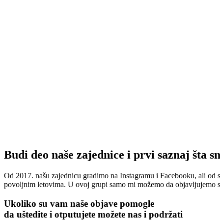
Budi deo naše zajednice i prvi saznaj šta s
Od 2017. našu zajednicu gradimo na Instagramu i Facebooku, ali od 
povoljnim letovima. U ovoj grupi samo mi možemo da objavljujemo sad
Ukoliko su vam naše objave pomogle
da uštedite i otputujete
možete nas i podržati