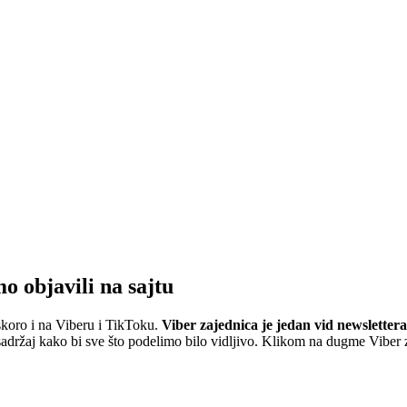
mo objavili na sajtu
skoro i na Viberu i TikToku.
Viber zajednica je jedan vid newslettera
ržaj kako bi sve što podelimo bilo vidljivo. Klikom na dugme Viber za