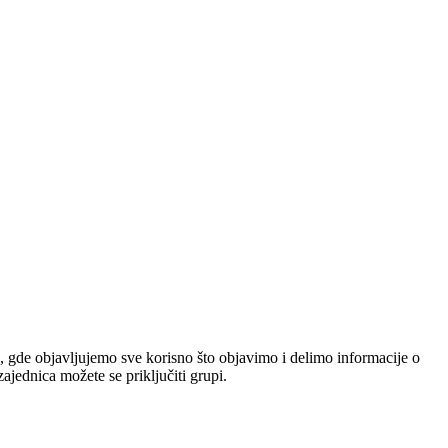
, gde objavljujemo sve korisno što objavimo i delimo informacije o
jednica možete se priključiti grupi.