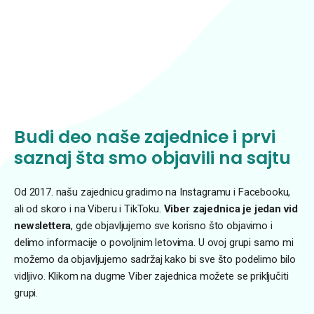
Budi deo naše zajednice i prvi
saznaj šta smo objavili na sajtu
Od 2017. našu zajednicu gradimo na Instagramu i Facebooku,
ali od skoro i na Viberu i TikToku.
Viber zajednica je jedan vid
newslettera
, gde objavljujemo sve korisno što objavimo i
delimo informacije o povoljnim letovima. U ovoj grupi samo mi
možemo da objavljujemo sadržaj kako bi sve što podelimo bilo
vidljivo. Klikom na dugme Viber zajednica možete se priključiti
grupi.