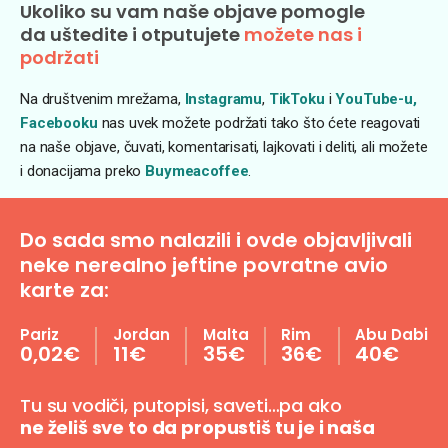
Ukoliko su vam naše objave pomogle
da uštedite i otputujete
možete nas i
podržati
Na društvenim mrežama,
Instagramu
,
TikToku
i
YouTube-u,
Facebooku
nas uvek možete podržati tako što ćete reagovati
na naše objave, čuvati, komentarisati, lajkovati i deliti, ali možete
i donacijama preko
Buymeacoffee
.
Do sada smo nalazili i ovde objavljivali
neke nerealno jeftine povratne avio
karte za:
Pariz
Jordan
Malta
Rim
Abu Dabi
0,02€
11€
35€
36€
40€
Tu su vodiči, putopisi, saveti…pa ako
ne želiš sve to da propustiš tu je i naša