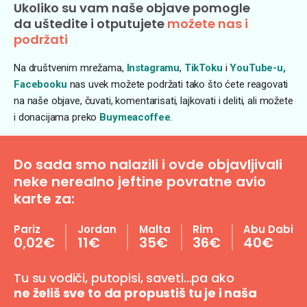
Ukoliko su vam naše objave pomogle
da uštedite i otputujete
možete nas i
podržati
Na društvenim mrežama,
Instagramu
,
TikToku
i
YouTube-u,
Facebooku
nas uvek možete podržati tako što ćete reagovati
na naše objave, čuvati, komentarisati, lajkovati i deliti, ali možete
i donacijama preko
Buymeacoffee
.
Do sada smo nalazili i ovde objavljivali
neke nerealno jeftine povratne avio
karte za:
Pariz
Jordan
Malta
Rim
Abu Dabi
0,02€
11€
35€
36€
40€
Tu su vodiči, putopisi, saveti…pa ako
ne želiš sve to da propustiš tu je i naša