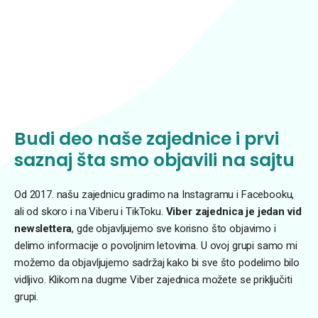
Budi deo naše zajednice i prvi
saznaj šta smo objavili na sajtu
Od 2017. našu zajednicu gradimo na Instagramu i Facebooku,
ali od skoro i na Viberu i TikToku.
Viber zajednica je jedan vid
newslettera
, gde objavljujemo sve korisno što objavimo i
delimo informacije o povoljnim letovima. U ovoj grupi samo mi
možemo da objavljujemo sadržaj kako bi sve što podelimo bilo
vidljivo. Klikom na dugme Viber zajednica možete se priključiti
grupi.