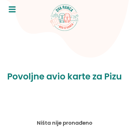
Skip
to
content
Povoljne avio karte za Pizu
Ništa nije pronađeno