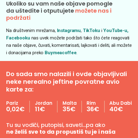
Ukoliko su vam naše objave pomogle
da uštedite i otputujete
možete nas i
podržati
Na društvenim mrežama,
Instagramu
,
TikToku
i
YouTube-u,
Facebooku
nas uvek možete podržati tako što ćete reagovati
na naše objave, čuvati, komentarisati, lajkovati i deliti, ali možete
i donacijama preko
Buymeacoffee
.
Do sada smo nalazili i ovde objavljivali
neke nerealno jeftine povratne avio
karte za:
Pariz
Jordan
Malta
Rim
Abu Dabi
0,02€
11€
35€
36€
40€
Tu su vodiči, putopisi, saveti…pa ako
ne želiš sve to da propustiš tu je i naša