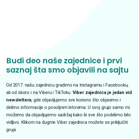
Budi deo naše zajednice i prvi
saznaj šta smo objavili na sajtu
Od 2017. našu zajednicu gradimo na Instagramu i Facebooku,
ali od skoro i na Viberu i TikToku.
Viber zajednica je jedan vid
newslettera
, gde objavljujemo sve korisno što objavimo i
delimo informacije o povoljnim letovima. U ovoj grupi samo mi
možemo da objavljujemo sadržaj kako bi sve što podelimo bilo
vidljivo. Klikom na dugme Viber zajednica možete se priključiti
grupi.