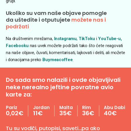
grupi.
Ukoliko su vam naše objave pomogle
da uštedite i otputujete
možete nas i
podržati
Na društvenim mrežama,
Instagramu
,
TikToku
i
YouTube-u,
Facebooku
nas uvek možete podržati tako što ćete reagovati
na naše objave, čuvati, komentarisati, lajkovati i deliti, ali možete
i donacijama preko
Buymeacoffee
.
Do sada smo nalazili i ovde objavljivali
neke nerealno jeftine povratne avio
karte za:
Pariz
Jordan
Malta
Rim
Abu Dabi
0,02€
11€
35€
36€
40€
Tu su vodiči, putopisi, saveti…pa ako