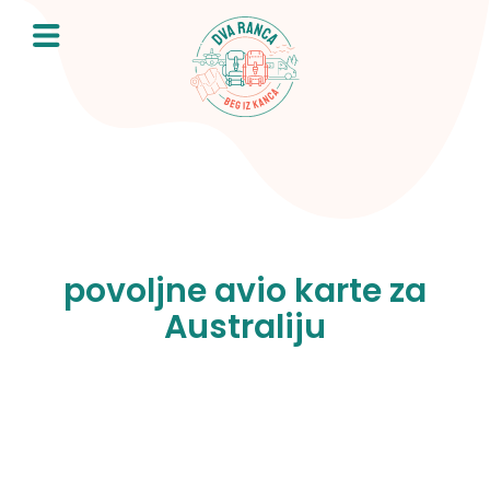
Skip
to
content
povoljne avio karte za
Australiju