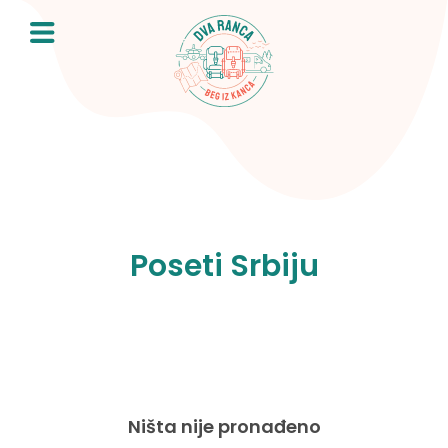
Skip
to
content
Poseti Srbiju
Ništa nije pronađeno