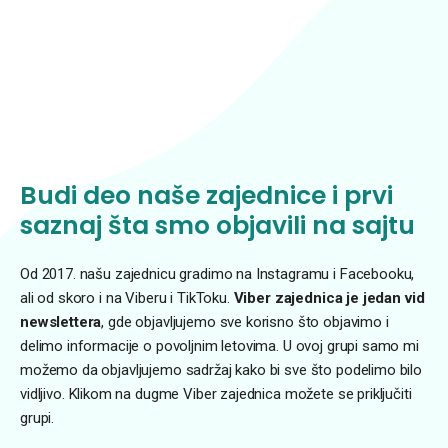
Budi deo naše zajednice i prvi
saznaj šta smo objavili na sajtu
Od 2017. našu zajednicu gradimo na Instagramu i Facebooku,
ali od skoro i na Viberu i TikToku.
Viber zajednica je jedan vid
newslettera
, gde objavljujemo sve korisno što objavimo i
delimo informacije o povoljnim letovima. U ovoj grupi samo mi
možemo da objavljujemo sadržaj kako bi sve što podelimo bilo
vidljivo. Klikom na dugme Viber zajednica možete se priključiti
grupi.