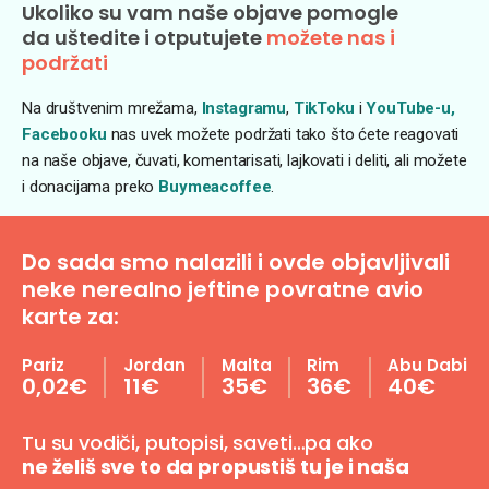
Ukoliko su vam naše objave pomogle
da uštedite i otputujete
možete nas i
podržati
Na društvenim mrežama,
Instagramu
,
TikToku
i
YouTube-u,
Facebooku
nas uvek možete podržati tako što ćete reagovati
na naše objave, čuvati, komentarisati, lajkovati i deliti, ali možete
i donacijama preko
Buymeacoffee
.
Do sada smo nalazili i ovde objavljivali
neke nerealno jeftine povratne avio
karte za:
Pariz
Jordan
Malta
Rim
Abu Dabi
0,02€
11€
35€
36€
40€
Tu su vodiči, putopisi, saveti…pa ako
ne želiš sve to da propustiš tu je i naša