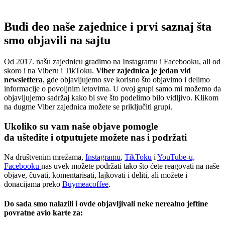
Budi deo naše zajednice i prvi saznaj šta
smo objavili na sajtu
Od 2017. našu zajednicu gradimo na Instagramu i Facebooku, ali od
skoro i na Viberu i TikToku.
Viber zajednica je jedan vid
newslettera
, gde objavljujemo sve korisno što objavimo i delimo
informacije o povoljnim letovima. U ovoj grupi samo mi možemo da
objavljujemo sadržaj kako bi sve što podelimo bilo vidljivo. Klikom
na dugme Viber zajednica možete se priključiti grupi.
Ukoliko su vam naše objave pomogle
da uštedite i otputujete
možete nas i podržati
Na društvenim mrežama,
Instagramu
,
TikToku
i
YouTube-u,
Facebooku
nas uvek možete podržati tako što ćete reagovati na naše
objave, čuvati, komentarisati, lajkovati i deliti, ali možete i
donacijama preko
Buymeacoffee
.
Do sada smo nalazili i ovde objavljivali neke nerealno jeftine
povratne avio karte za: