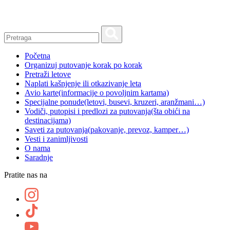
Skip
to
content
Početna
Organizuj putovanje korak po korak
Pretraži letove
Naplati kašnjenje ili otkazivanje leta
Avio karte
(informacije o povoljnim kartama)
Specijalne ponude
(letovi, busevi, kruzeri, aranžmani…)
Vodiči, putopisi i predlozi za putovanja
(šta obići na
destinacijama)
Saveti za putovanja
(pakovanje, prevoz, kamper…)
Vesti i zanimljivosti
O nama
Saradnje
Pratite nas na