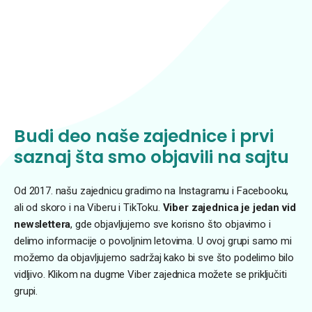
Budi deo naše zajednice i prvi
saznaj šta smo objavili na sajtu
Od 2017. našu zajednicu gradimo na Instagramu i Facebooku,
ali od skoro i na Viberu i TikToku.
Viber zajednica je jedan vid
newslettera
, gde objavljujemo sve korisno što objavimo i
delimo informacije o povoljnim letovima. U ovoj grupi samo mi
možemo da objavljujemo sadržaj kako bi sve što podelimo bilo
vidljivo. Klikom na dugme Viber zajednica možete se priključiti
grupi.