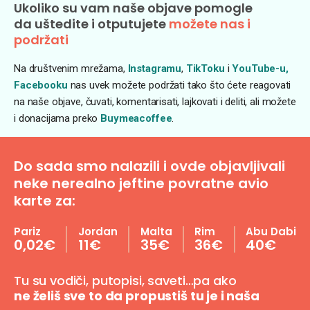
Ukoliko su vam naše objave pomogle
da uštedite i otputujete
možete nas i
podržati
Na društvenim mrežama,
Instagramu
,
TikToku
i
YouTube-u,
Facebooku
nas uvek možete podržati tako što ćete reagovati
na naše objave, čuvati, komentarisati, lajkovati i deliti, ali možete
i donacijama preko
Buymeacoffee
.
Do sada smo nalazili i ovde objavljivali
neke nerealno jeftine povratne avio
karte za:
Pariz
Jordan
Malta
Rim
Abu Dabi
0,02€
11€
35€
36€
40€
Tu su vodiči, putopisi, saveti…pa ako
ne želiš sve to da propustiš tu je i naša