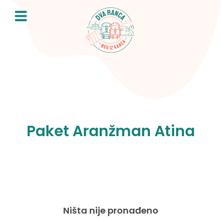
Skip
to
content
Paket Aranžman Atina
Ništa nije pronađeno