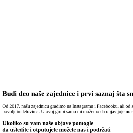
Budi deo naše zajednice i prvi saznaj šta s
Od 2017. našu zajednicu gradimo na Instagramu i Facebooku, ali od 
povoljnim letovima. U ovoj grupi samo mi možemo da objavljujemo sad
Ukoliko su vam naše objave pomogle
da uštedite i otputujete
možete nas i podržati