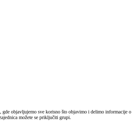
, gde objavljujemo sve korisno što objavimo i delimo informacije o
jednica možete se priključiti grupi.