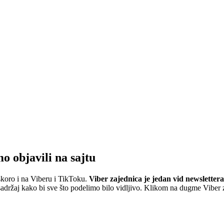
mo objavili na sajtu
skoro i na Viberu i TikToku.
Viber zajednica je jedan vid newslettera
ržaj kako bi sve što podelimo bilo vidljivo. Klikom na dugme Viber za