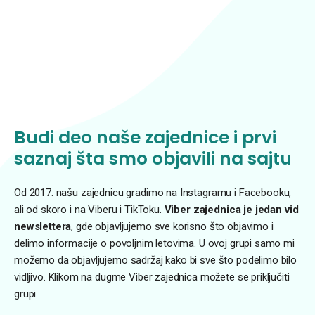
Budi deo naše zajednice i prvi
saznaj šta smo objavili na sajtu
Od 2017. našu zajednicu gradimo na Instagramu i Facebooku,
ali od skoro i na Viberu i TikToku.
Viber zajednica je jedan vid
newslettera
, gde objavljujemo sve korisno što objavimo i
delimo informacije o povoljnim letovima. U ovoj grupi samo mi
možemo da objavljujemo sadržaj kako bi sve što podelimo bilo
vidljivo. Klikom na dugme Viber zajednica možete se priključiti
grupi.