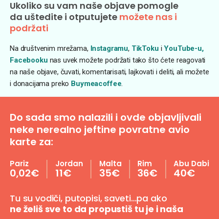
Ukoliko su vam naše objave pomogle
da uštedite i otputujete
možete nas i
podržati
Na društvenim mrežama,
Instagramu
,
TikToku
i
YouTube-u,
Facebooku
nas uvek možete podržati tako što ćete reagovati
na naše objave, čuvati, komentarisati, lajkovati i deliti, ali možete
i donacijama preko
Buymeacoffee
.
Do sada smo nalazili i ovde objavljivali
neke nerealno jeftine povratne avio
karte za:
Pariz
Jordan
Malta
Rim
Abu Dabi
0,02€
11€
35€
36€
40€
Tu su vodiči, putopisi, saveti…pa ako
ne želiš sve to da propustiš tu je i naša